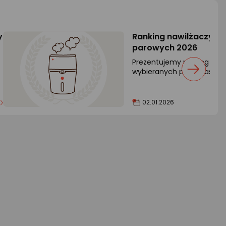
y
Ranking nawilżaczy p
parowych 2026
Prezentujemy ranking dzies
h
wybieranych przez naszyc
w
parowych nawilżaczy powie
02.01.2026