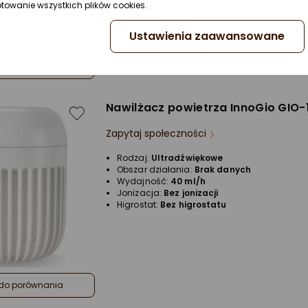
ptowanie wszystkich plików cookies.
Ustawienia zaawansowane
do porównania
Nawilżacz powietrza InnoGio GIO-
Zapytaj społeczności
Rodzaj:
Ultradźwiękowe
Obszar działania:
Brak danych
Wydajność:
40 ml/h
Jonizacja:
Bez jonizacji
Higrostat:
Bez higrostatu
do porównania