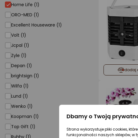
Home Life (1)
ORO-MED (1)
Excellent Houseware (1)
Volt (1)
Jcpal (1)
Zyle (1)
Depan (1)
dodaj 
brightsign (1)
Wilfa (1)
Lund (1)
Wenko (1)
Dbamy o Twoją prywatn
Koopman (1)
Top Gift (1)
Strona wykorzystuje pliki cookies, któ
funkcjonalności naszych sklepów, w t
Ruhhy (1)