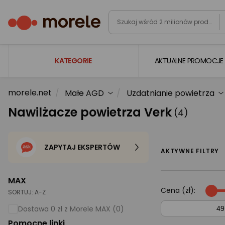
KATEGORIE
AKTUALNE PROMOCJE
morele.net
Małe AGD
Uzdatnianie powietrza
Laptopy
Nawilżacze powietrza Verk
(4)
Komputery
Podzespoły komputerowe
ZAPYTAJ EKSPERTÓW
Gaming
AKTYWNE FILTRY
Smartfony i smartwatche
MAX
Telewizory i audio
Cena (zł):
SORTUJ:
A-Z
Foto i kamery
Dostawa 0 zł z Morele MAX (0)
Pomocne linki
AGD duże