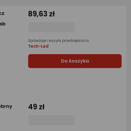
89,63 zł
cz
usb
Sprzedaje i wysyła przedsiębiorca:
Tech-Led
Do koszyka
49 zł
ebrny