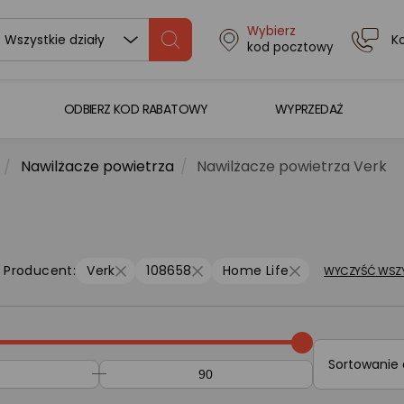
Wybierz
K
Wszystkie działy
kod pocztowy
ODBIERZ KOD RABATOWY
WYPRZEDAŻ
Nawilżacze powietrza
Nawilżacze powietrza Verk
Producent:
Verk
108658
Home Life
WYCZYŚĆ WSZY
Sortowanie