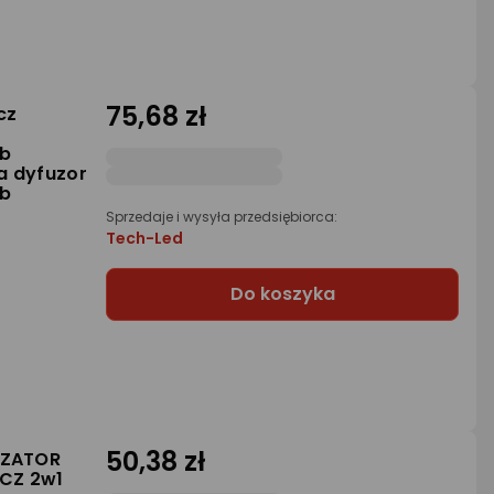
75,68 zł
cz
gb
a dyfuzor
gb
Sprzedaje i wysyła przedsiębiorca:
Tech-Led
Do koszyka
50,38 zł
YZATOR
CZ 2w1