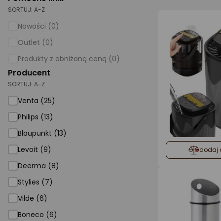
SORTUJ:
A-Z
AGD małe
Nowości (0)
Dom i ogród
Outlet (0)
Biuro i firma
Produkty z obniżoną ceną (0)
Producent
Sport i turystyka
SORTUJ:
A-Z
Zabawki i dziecko
Venta (25)
Uroda i zdrowie
Philips (13)
Supermarket
Blaupunkt (13)
Strefa marek
Levoit (9)
dodaj 
Deerma (8)
Stylies (7)
Vilde (6)
Boneco (6)