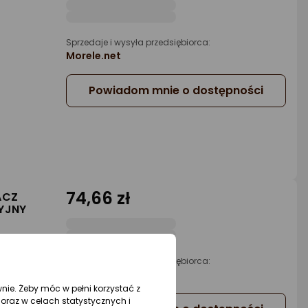
Sprzedaje i wysyła przedsiębiorca:
Morele.net
Powiadom mnie o dostępności
74,66 zł
ACZ
YJNY
Sprzedaje i wysyła przedsiębiorca:
Morele.net
wnie. Żeby móc w pełni korzystać z
oraz w celach statystycznych i