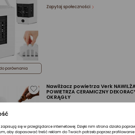
Zapytaj społeczności
do porównania
Nawilżacz powietrza Verk NAWILŻ
POWIETRZA CERAMICZNY DEKORAC
OKRĄGŁY
Zapytaj społeczności
ość
Rodzaj:
Kalibratory
Rodzaj:
Parowe
re zapisują się w przeglądarce internetowej. Dzięki nim strona działa popra
Higrostat:
Bez higrostatu
ym, aby dopasować treść reklam do Twoich potrzeb poprzez profilowanie 