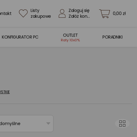
Listy
Zaloguj się
ontakt
0,00 zł
zakupowe
Załóż konto
OUTLET
KONFIGURATOR PC
PORADNIKI
Raty 10x0%
STKIE
 domyślne