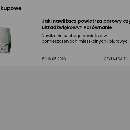
zakupowe
Jaki nawilżacz powietrza parowy cz
ultradźwiękowy? Porównanie
Nawilżanie suchego powietrza w
pomieszczeniach mieszkalnych i biurowyc
na ogromna znaczenia dla komfortu osób 
nich przebywających.
16.05.2023
CZYTAJ DALEJ