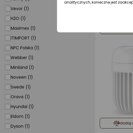
analitycznych, konieczne jest zaakce
Vevor (1)
H2O (1)
Maximex (1)
dodaj 
ITIMPORT (1)
NPC Polska (1)
Webber (1)
Miniland (1)
Noveen (1)
Swede (1)
Orava (1)
Hyundai (1)
Eldom (1)
dodaj 
Dyson (1)