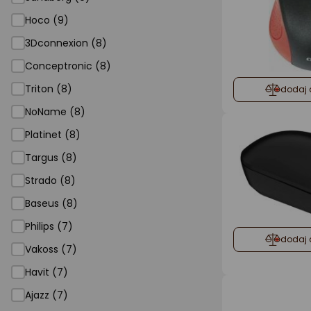
Hoco (9)
3Dconnexion (8)
Conceptronic (8)
Triton (8)
dodaj 
NoName (8)
Platinet (8)
Targus (8)
Strado (8)
Baseus (8)
Philips (7)
dodaj 
Vakoss (7)
Havit (7)
Ajazz (7)