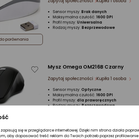
Zapytaj społeczności
Kupiła 1 osoba
Sensor myszy:
Brak danych
Maksymalna czułość:
1600 DPI
Profil myszy:
Uniwersalna
Rodzaj myszy:
Bezprzewodowe
do porównania
Mysz Omega OM216B Czarny
Zapytaj społeczności
Kupiła 1 osoba
Sensor myszy:
Optyczne
Maksymalna czułość:
1600 DPI
Profil myszy:
dla praworęcznych
Rodzaj myszy:
Bezprzewodowe
Interfejs:
USB
do porównania
ość
re zapisują się w przeglądarce internetowej. Dzięki nim strona działa popra
ym, aby dopasować treść reklam do Twoich potrzeb poprzez profilowanie 