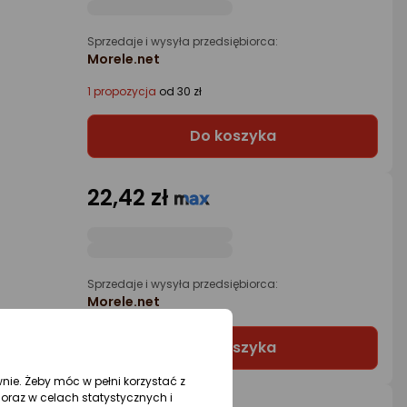
Sprzedaje i wysyła przedsiębiorca:
Morele.net
1 propozycja
od 30 zł
Do koszyka
22,42 zł
Sprzedaje i wysyła przedsiębiorca:
Morele.net
Do koszyka
wnie. Żeby móc w pełni korzystać z
oraz w celach statystycznych i