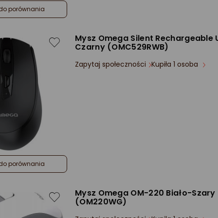
do porównania
Mysz Omega Silent Rechargeable
Czarny (OMC529RWB)
Zapytaj społeczności
Kupiła 1 osoba
do porównania
Mysz Omega OM-220 Biało-Szary
(OM220WG)