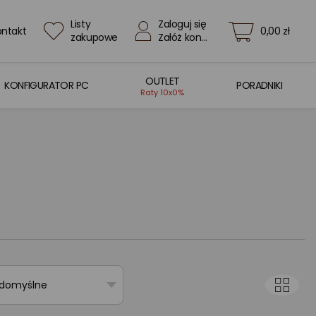
Listy
Zaloguj się
ontakt
0,00 zł
zakupowe
Załóż konto
OUTLET
KONFIGURATOR PC
PORADNIKI
Raty 10x0%
 domyślne