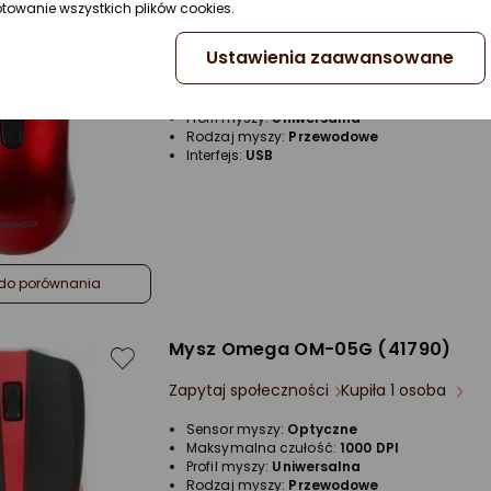
Mysz Omega OM-520
ptowanie wszystkich plików cookies.
Zapytaj społeczności
Kupiła 1 osoba
Ustawienia zaawansowane
Sensor myszy:
Optyczne
Maksymalna czułość:
1000 DPI
Profil myszy:
Uniwersalna
Rodzaj myszy:
Przewodowe
Interfejs:
USB
do porównania
Mysz Omega OM-05G (41790)
Zapytaj społeczności
Kupiła 1 osoba
Sensor myszy:
Optyczne
Maksymalna czułość:
1000 DPI
Profil myszy:
Uniwersalna
Rodzaj myszy:
Przewodowe