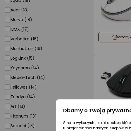
Equip (18)
Acer (18)
Marvo (18)
iBOX (17)
dodaj 
Verbatim (16)
Manhattan (16)
LogiLink (15)
Keychron (14)
Media-Tech (14)
Fellowes (14)
Triadyn (14)
Art (13)
dodaj 
Dbamy o Twoją prywatn
Titanum (13)
Strona wykorzystuje pliki cookies, któ
Satechi (13)
funkcjonalności naszych sklepów, w t