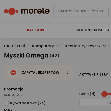
KATEGORIE
AKTUALNE PROMOCJE
morele.net
Komputery
Klawiatury i myszki
Laptopy
Myszki Omega
(42)
Komputery
Podzespoły komputerowe
ZAPYTAJ EKSPERTÓW
Gaming
AKTYWNE FILTRY
Smartfony i smartwatche
Promocje
Telewizory i audio
Cena (zł):
SORTUJ:
A-Z
Foto i kamery
Szybka dostawa (24)
MAX
AGD duże