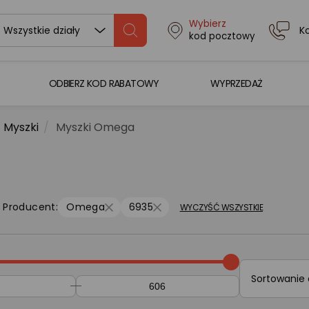
Wybierz
K
Wszystkie działy
kod pocztowy
ODBIERZ KOD RABATOWY
WYPRZEDAŻ
Myszki
Myszki Omega
Producent:
Omega
6935
WYCZYŚĆ WSZYSTKIE
Sortowanie