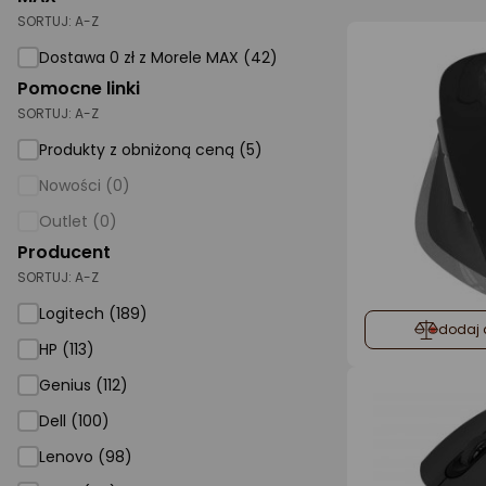
SORTUJ:
A-Z
AGD małe
Dostawa 0 zł z Morele MAX (42)
Dom i ogród
Pomocne linki
SORTUJ:
A-Z
Biuro i firma
Produkty z obniżoną ceną (5)
Sport i turystyka
Nowości (0)
Zabawki i dziecko
Outlet (0)
Uroda i zdrowie
Producent
SORTUJ:
Supermarket
A-Z
Logitech (189)
Strefa marek
dodaj 
HP (113)
Genius (112)
Dell (100)
Lenovo (98)