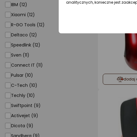
analitycznych, konieczne jest zaakce
IBM (12)
Xiaomi (12)
R-GO Tools (12)
Deltaco (12)
Speedlink (12)
Sven (11)
Connect IT (11)
Pulsar (10)
dodaj 
C-Tech (10)
Techly (10)
Swiftpoint (9)
Activejet (9)
Dicota (9)
Sandberg (9)