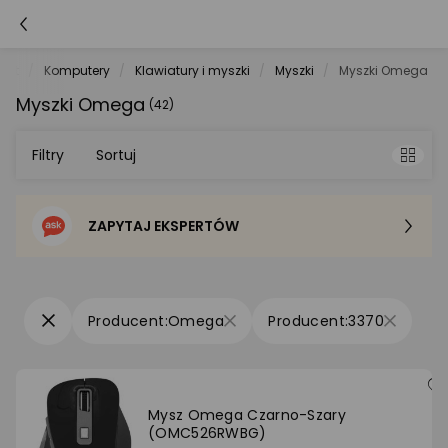
net
Komputery
Klawiatury i myszki
Myszki
Myszki Omega
Myszki Omega
(42)
Filtry
Sortuj
ZAPYTAJ EKSPERTÓW
Sortowanie domyślne
Cena - od najniższej
Omega
3370
Cena - od najwyższej
Po popularności
Mysz Omega Czarno-Szary
(OMC526RWBG)