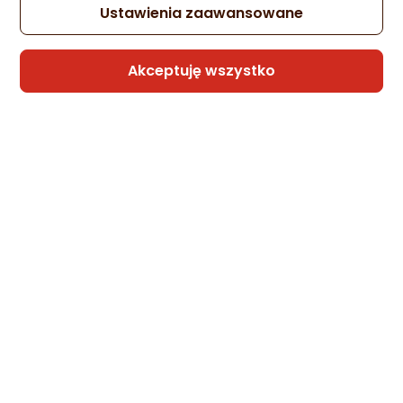
Zapytaj społeczności
Kupiła 1 osoba
Ustawienia zaawansowane
18,70 zł
Akceptuję wszystko
Sprzedaje i wysyła przedsiębiorca:
Morele.net
Mysz Omega Silent Rechargeable USB-C
Czarny (OMC529RWB)
Zapytaj społeczności
Kupiła 1 osoba
39,27 zł
Sprzedaje i wysyła przedsiębiorca:
Morele.net