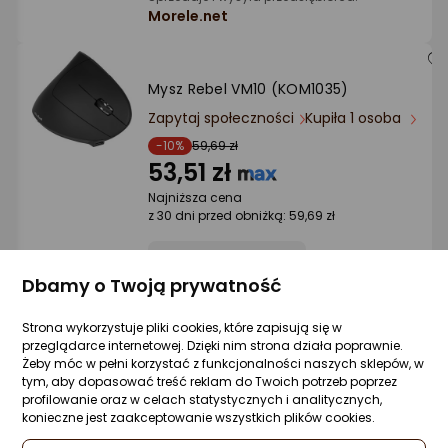
Morele.net
Mysz Rebel VM10 (KOM1035)
Zapytaj społeczności
Kupiła 1 osoba
-10%
59,69 zł
53,51 zł
Najniższa cena
z 30 dni przed obniżką: 59,69 zł
Dbamy o Twoją prywatność
Sprzedaje i wysyła przedsiębiorca:
Morele.net
Strona wykorzystuje pliki cookies, które zapisują się w
przeglądarce internetowej. Dzięki nim strona działa poprawnie.
1 propozycja
od 60,99 zł
Żeby móc w pełni korzystać z funkcjonalności naszych sklepów, w
tym, aby dopasować treść reklam do Twoich potrzeb poprzez
profilowanie oraz w celach statystycznych i analitycznych,
konieczne jest zaakceptowanie wszystkich plików cookies.
Mysz Omega 46042 Szary (OM260GR)