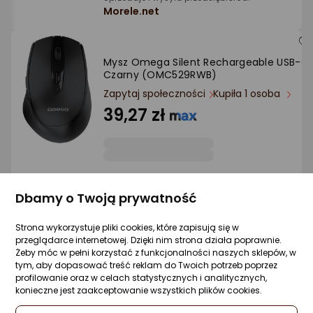
Morele.net
Mysz Omega Silent Rechargeable USB-C
Czarny (OMC529RWB)
Zapytaj społeczności
Kupiła 1 osoba
39,27 zł
Sprzedaje i wysyła przedsiębiorca:
Morele.net
Dbamy o Twoją prywatność
Strona wykorzystuje pliki cookies, które zapisują się w
przeglądarce internetowej. Dzięki nim strona działa poprawnie.
Mysz Omega OM216B Czarny
Żeby móc w pełni korzystać z funkcjonalności naszych sklepów, w
Zapytaj społeczności
Kupiła 1 osoba
tym, aby dopasować treść reklam do Twoich potrzeb poprzez
profilowanie oraz w celach statystycznych i analitycznych,
22,42 zł
konieczne jest zaakceptowanie wszystkich plików cookies.