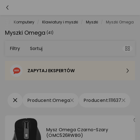
net
Komputery
Klawiatury i myszki
Myszki
Myszki Omega
Myszki Omega
(41)
Filtry
Sortuj
ZAPYTAJ EKSPERTÓW
Sortowanie domyślne
Cena - od najniższej
Omega
111637
Cena - od najwyższej
Po popularności
Mysz Omega Czarno-Szary
(OMC526RWBG)