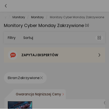
tery
Monitory
Monitory
Monitory Cyber Monday Zakrzywione
Monitory Cyber Monday Zakrzywione
(3)
Filtry
Sortuj
ZAPYTAJ EKSPERTÓW
Sortowanie domyślne
Cena - od najniższej
Zakrzywione
Cena - od najwyższej
Gwarancja Najniższej Ceny
Po popularności