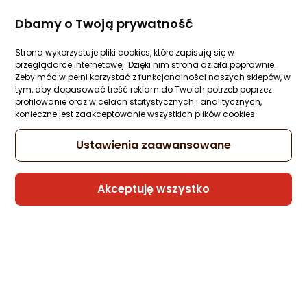
Monitor Gigabyte GS27QCA
Ocena: od najlepszej
Dbamy o Twoją prywatność
Zapytaj społeczności
ocena
Ocena
(35)
Kupiło 108 osób
produktu
produktu
Po ilości komentarzy
4.5/5
Strona wykorzystuje pliki cookies, które zapisują się w
Klasa energetyczna
przeglądarce internetowej. Dzięki nim strona działa poprawnie.
gwiazdki
Karta informacyjna
Żeby móc w pełni korzystać z funkcjonalności naszych sklepów, w
599 zł
tym, aby dopasować treść reklam do Twoich potrzeb poprzez
profilowanie oraz w celach statystycznych i analitycznych,
rata od 15,20 zł
konieczne jest zaakceptowanie wszystkich plików cookies.
Ustawienia zaawansowane
Sprzedaje i wysyła przedsiębiorca:
Morele.net
Akceptuję wszystko
4 propozycje
od 650,99 zł
Monitor LG UltraGear 27GS60QC-B
Zapytaj społeczności
ocena
Ocena
(88)
Kupiło 75 osób
produktu
produktu
Wideo