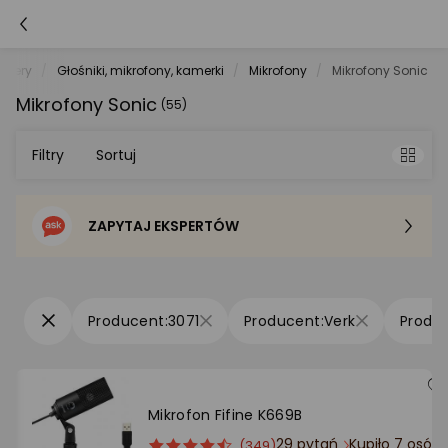
utery
Głośniki, mikrofony, kamerki
Mikrofony
Mikrofony Sonic
Mikrofony Sonic
(55)
Filtry
Sortuj
ZAPYTAJ EKSPERTÓW
Sortowanie domyślne
Cena - od najniższej
3071
Verk
Cena - od najwyższej
Po popularności
Mikrofon Fifine K669B
29 pytań
Kupiło 7 osób
ocena
Ocena
(349)