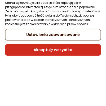
gwiazdki
Strona wykorzystuje pliki cookies, które zapisują się w
rata od 8,86 zł
przeglądarce internetowej. Dzięki nim strona działa poprawnie.
Żeby móc w pełni korzystać z funkcjonalności naszych sklepów, w
tym, aby dopasować treść reklam do Twoich potrzeb poprzez
profilowanie oraz w celach statystycznych i analitycznych,
konieczne jest zaakceptowanie wszystkich plików cookies.
Raty 3x0%
Ustawienia zaawansowane
Sprzedaje i wysyła przedsiębiorca:
Morele.net
Akceptuję wszystko
Mikrofon Fifine AM8 Ampligame biały
Zapytaj społeczności
ocena
Ocena
(3)
Kupiło 12 osób
produktu
produktu
5/5
293,89 zł
gwiazdki
rata od 7,46 zł
Sprzedaje i wysyła przedsiębiorca: