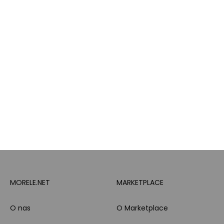
Karta Podarunkowa
Poradniki
Brand Club - program
Wszystkie kategorie
lojalnościowy
produktowe
Pytanie o produkt i
Morele MAX
doradztwo produktowe
PayPo
Opinie o Morele.net
Całodobowe wsparcie
Raty
Klienta
Leasing
Zakupy dla firmy
MORELE.NET
MARKETPLACE
O nas
O Marketplace