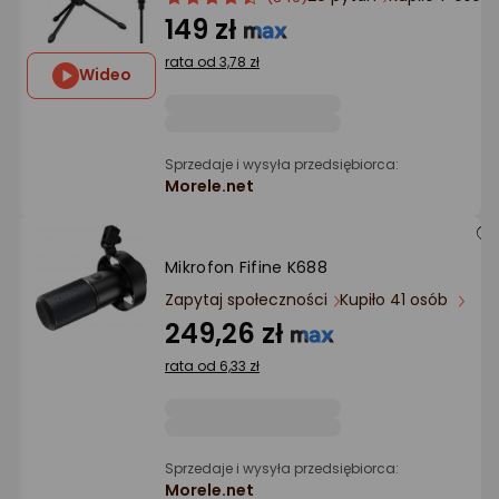
Ocena: od najlepszej
produktu
produktu
149 zł
4.5/5
rata od 3,78 zł
gwiazdki
Po ilości komentarzy
Wideo
Sprzedaje i wysyła przedsiębiorca:
Morele.net
Mikrofon Fifine K688
Zapytaj społeczności
Kupiło 41 osób
249,26 zł
rata od 6,33 zł
Sprzedaje i wysyła przedsiębiorca:
Morele.net