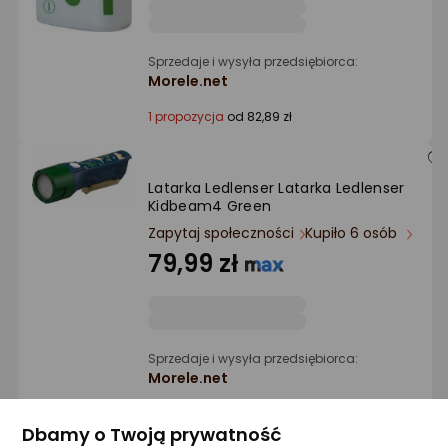
Sprzedaje i wysyła przedsiębiorca:
Morele.net
1 propozycja
od 82,89 zł
Latarka Ledlenser Latarka Ledlenser
Kidbeam4 Green
Zapytaj społeczności
Kupiło 6 osób
79,99 zł
Sprzedaje i wysyła przedsiębiorca:
Morele.net
3 propozycje
od 76,76 zł
Dbamy o Twoją prywatność