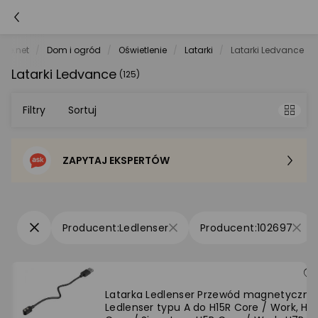
ele.net
Dom i ogród
Oświetlenie
Latarki
Latarki Ledvance
Latarki Ledvance
(125)
Filtry
Sortuj
ZAPYTAJ EKSPERTÓW
Sortowanie domyślne
Cena - od najniższej
Ledlenser
102697
Cena - od najwyższej
Po popularności
Latarka Ledlenser Przewód magnetyczny
Ledlenser typu A do H15R Core / Work, H1