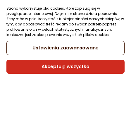
Strona wykorzystuje pliki cookies, które zapisują się w
Latarka Ledlenser Akumulator 3,7 V / 500
przeglądarce internetowej. Dzięki nim strona działa poprawnie.
mAh, MT14
Żeby móc w pełni korzystać z funkcjonalności naszych sklepów, w
Zapytaj społeczności
Kupiło 5 osób
tym, aby dopasować treść reklam do Twoich potrzeb poprzez
profilowanie oraz w celach statystycznych i analitycznych,
85,17 zł
konieczne jest zaakceptowanie wszystkich plików cookies.
Ustawienia zaawansowane
Sprzedaje i wysyła przedsiębiorca:
Akceptuję wszystko
Morele.net
2 propozycje
od 106,99 zł
Latarka Ledlenser Akumulator 14500 do
latarek MH3/4/5
Zapytaj społeczności
Kupiły 4 osoby
51,27 zł