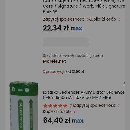
Core / Signature, H5R Core / Work, H7R
Ocena: od najlepszej
Core / Signature / Work, P18R Signature /
P18R W
Po ilości komentarzy
Zapytaj społeczności
Kupiło 21 osób
22,34 zł
Sprzedaje i wysyła przedsiębiorca:
Morele.net
3 propozycje
od 31,90 zł
Latarka Ledlenser Akumulator Ledlenser
Li-Ion 1550mAh 3,7V do MH7 MH8
Zapytaj społeczności
ocena
Ocena
(1)
Kupiło 17 osób
produktu
produktu
5/5
64,40 zł
gwiazdki