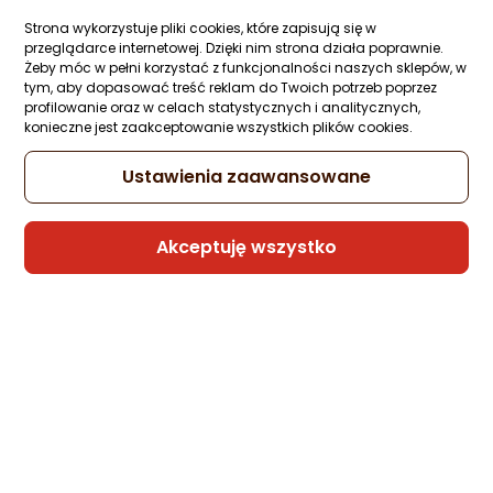
Ocena: od najlepszej
Zapytaj społeczności
Strona wykorzystuje pliki cookies, które zapisują się w
-8%
783,03 zł
przeglądarce internetowej. Dzięki nim strona działa poprawnie.
719,99 zł
Żeby móc w pełni korzystać z funkcjonalności naszych sklepów, w
Po ilości komentarzy
tym, aby dopasować treść reklam do Twoich potrzeb poprzez
rata od 18,27 zł
profilowanie oraz w celach statystycznych i analitycznych,
konieczne jest zaakceptowanie wszystkich plików cookies.
Najniższa cena
z 30 dni przed obniżką: 783,03 zł
Ustawienia zaawansowane
Akceptuję wszystko
Sprzedaje i wysyła przedsiębiorca:
Morele.net
Latarka Panasonic (BF-BG01)
Zapytaj społeczności
-19%
48,86 zł
39,73 zł
Najniższa cena
z 30 dni przed obniżką: 48,86 zł