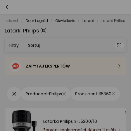
morele.net
Dom i ogród
Oświetlenie
Latarki
Latarki Philips
Latarki Philips
(13)
Filtry
Sortuj
ZAPYTAJ EKSPERTÓW
Sortowanie domyślne
Cena - od najniższej
Philips
115360
Cena - od najwyższej
Po popularności
Latarka Philips SFL5200/10
Zapytaj społeczności
Kupiło 11 osób