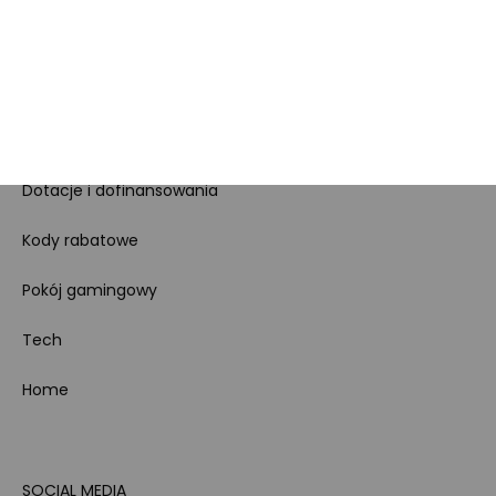
Regulamin sklepu
Koszty gospodarowania
odpadami
Bezpieczeństwo
produktów
Dotacje i dofinansowania
Kody rabatowe
Pokój gamingowy
Tech
Home
SOCIAL MEDIA