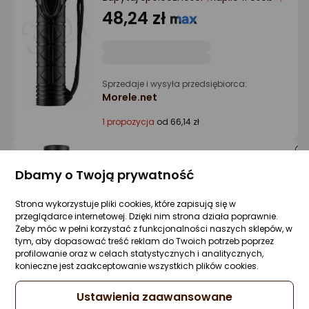
Ocena: od najlepszej
48,24 zł
Po ilości komentarzy
Sprzedaje i wysyła przedsiębiorca:
Morele.net
1 propozycja
od 66,14 zł
Latarka Philips Latarka LED 2xAA, 110
Dbamy o Twoją prywatność
lumenów
Zapytaj społeczności
ocena
Ocena
(2)
Strona wykorzystuje pliki cookies, które zapisują się w
Kupiły 3 osoby
produktu
produktu
przeglądarce internetowej. Dzięki nim strona działa poprawnie.
Żeby móc w pełni korzystać z funkcjonalności naszych sklepów, w
5/5
59,50 zł
tym, aby dopasować treść reklam do Twoich potrzeb poprzez
gwiazdki
profilowanie oraz w celach statystycznych i analitycznych,
konieczne jest zaakceptowanie wszystkich plików cookies.
Ustawienia zaawansowane
Sprzedaje i wysyła przedsiębiorca: