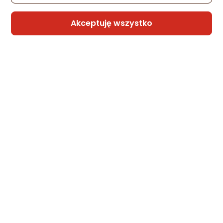
TradElectra
Akceptuję wszystko
Latarka Philips Latarka LED 6xAA, 350
lumenów
Zapytaj społeczności
Kupiła 1 osoba
96,05 zł
Sprzedaje i wysyła przedsiębiorca:
Morele.net
2 propozycje
od 117,44 zł
Latarka Philips LATARKA PHILIPS LED PHIL-
SFL1001P/10, NIE PĘKAJĄCA DIODA,
ŻYWOTNOŚĆ 50000H, WODOODPORNOŚ
IPX4,WODOODPORNOŚĆ IPX4 PHI