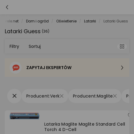
morele.net
Dom i ogród
Oświetlenie
Latarki
Latarki Guess
Latarki Guess
(36)
Filtry
Sortuj
ZAPYTAJ EKSPERTÓW
Sortowanie domyślne
Cena - od najniższej
Verk
Maglite
Cena - od najwyższej
Po popularności
Latarka Maglite Maglite Standard Cell
Torch 4 D-Cell