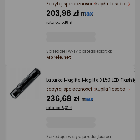
Ocena: od najlepszej
Zapytaj społeczności
Kupiła 1 osoba
203,96 zł
Po ilości komentarzy
rata od 5,18 zł
Sprzedaje i wysyła przedsiębiorca:
Morele.net
Latarka Maglite Maglite XL50 LED Flashligh
Zapytaj społeczności
Kupiła 1 osoba
236,68 zł
rata od 6,01 zł
Sprzedaje i wysyła przedsiębiorca: