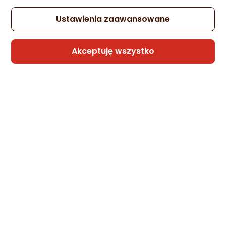
Ustawienia zaawansowane
Sprzedaje i wysyła przedsiębiorca:
Akceptuję wszystko
Morele.net
Latarka Maglite Maglite ML300L 2 D-Cell
Torch
Zapytaj społeczności
Kupiła 1 osoba
319,55 zł
rata od 8,11 zł
Sprzedaje i wysyła przedsiębiorca:
Morele.net