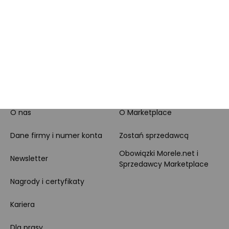
Klienta
Leasing
Zakupy dla firmy
MORELE.NET
MARKETPLACE
O nas
O Marketplace
Dane firmy i numer konta
Zostań sprzedawcą
Obowiązki Morele.net i
Newsletter
Sprzedawcy Marketplace
Nagrody i certyfikaty
Kariera
Dla prasy