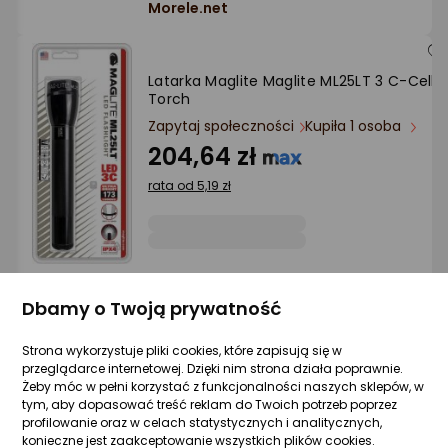
Morele.net
Latarka Maglite Maglite ML25LT 3 C-Cell
Torch
Zapytaj społeczności
Kupiła 1 osoba
204,64 zł
rata od 5,19 zł
Sprzedaje i wysyła przedsiębiorca:
Morele.net
Dbamy o Twoją prywatność
Strona wykorzystuje pliki cookies, które zapisują się w
przeglądarce internetowej. Dzięki nim strona działa poprawnie.
Latarka Maglite Maglite Solitaire Krypton
Żeby móc w pełni korzystać z funkcjonalności naszych sklepów, w
Mini Torch
tym, aby dopasować treść reklam do Twoich potrzeb poprzez
Zapytaj społeczności
Kupiła 1 osoba
profilowanie oraz w celach statystycznych i analitycznych,
55,99 zł
konieczne jest zaakceptowanie wszystkich plików cookies.