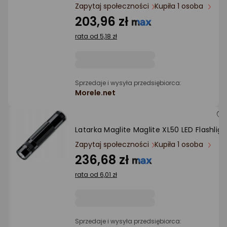
Ocena: od najlepszej
Zapytaj społeczności
Kupiła 1 osoba
203,96 zł
Po ilości komentarzy
rata od 5,18 zł
Sprzedaje i wysyła przedsiębiorca:
Morele.net
Latarka Maglite Maglite XL50 LED Flashligh
Zapytaj społeczności
Kupiła 1 osoba
236,68 zł
rata od 6,01 zł
Sprzedaje i wysyła przedsiębiorca: