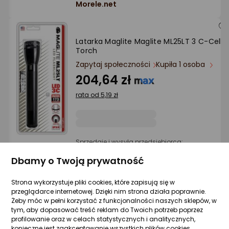
Morele.net
Latarka Maglite Maglite ML25LT 3 C-Cell
Torch
Zapytaj społeczności
Kupiła 1 osoba
204,64 zł
rata od 5,19 zł
Sprzedaje i wysyła przedsiębiorca:
Morele.net
Dbamy o Twoją prywatność
Strona wykorzystuje pliki cookies, które zapisują się w
Latarka Maglite Maglite Solitaire Krypton
przeglądarce internetowej. Dzięki nim strona działa poprawnie.
Mini Torch
Żeby móc w pełni korzystać z funkcjonalności naszych sklepów, w
tym, aby dopasować treść reklam do Twoich potrzeb poprzez
Zapytaj społeczności
Kupiła 1 osoba
profilowanie oraz w celach statystycznych i analitycznych,
55,99 zł
konieczne jest zaakceptowanie wszystkich plików cookies.