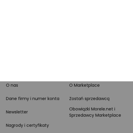
PayPo
Opinie o Morele.net
Całodobowe wsparcie
Raty
Klienta
Leasing
Zakupy dla firmy
MORELE.NET
MARKETPLACE
O nas
O Marketplace
Dane firmy i numer konta
Zostań sprzedawcą
Obowiązki Morele.net i
Newsletter
Sprzedawcy Marketplace
Nagrody i certyfikaty