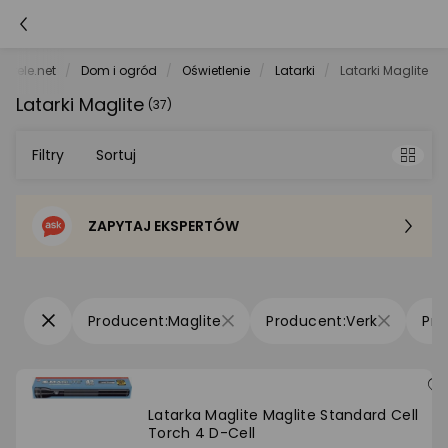
orele.net
Dom i ogród
Oświetlenie
Latarki
Latarki Maglite
Latarki Maglite
(37)
Filtry
Sortuj
ZAPYTAJ EKSPERTÓW
Sortowanie domyślne
Cena - od najniższej
Maglite
Verk
Cena - od najwyższej
Po popularności
Latarka Maglite Maglite Standard Cell
Torch 4 D-Cell