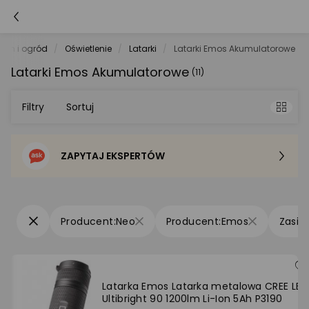
om i ogród
Oświetlenie
Latarki
Latarki Emos Akumulatorowe
Latarki Emos Akumulatorowe
(11)
Filtry
Sortuj
ZAPYTAJ EKSPERTÓW
Sortowanie domyślne
Cena - od najniższej
Neo
Emos
Cena - od najwyższej
Po popularności
Latarka Emos Latarka metalowa CREE LED
Ultibright 90 1200lm Li-Ion 5Ah P3190