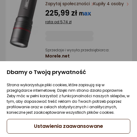
Ocena: od najlepszej
Zapytaj społeczności
Kupiły 4 osoby
225,99 zł
Po ilości komentarzy
rata od 5,74 zł
Sprzedaje i wysyła przedsiębiorca:
Morele.net
Gwarancja Najniższej Ceny
Dbamy o Twoją prywatność
Strona wykorzystuje pliki cookies, które zapisują się w
Latarka Neo Latarka akumulatorawa USB
przeglądarce internetowej. Dzięki nim strona działa poprawnie.
1000 lm OSRAM P9 LED (99-035)
Żeby móc w pełni korzystać z funkcjonalności naszych sklepów, w
tym, aby dopasować treść reklam do Twoich potrzeb poprzez
Zapytaj społeczności
ocena
Ocena
(4)
profilowanie oraz w celach statystycznych i analitycznych,
Kupiły 3 osoby
produktu
produktu
konieczne jest zaakceptowanie wszystkich plików cookies.
5/5
103,67 zł
gwiazdki
Ustawienia zaawansowane
rata od 2,63 zł