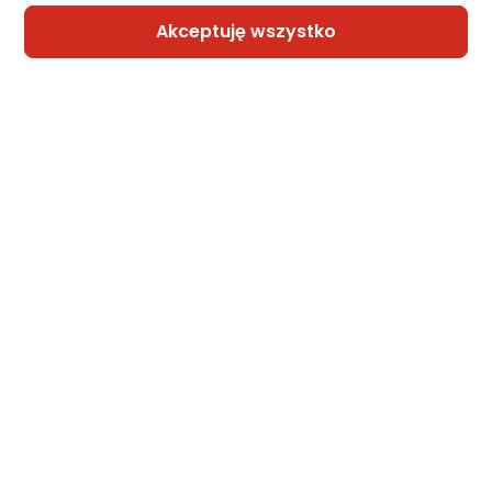
Akceptuję wszystko
Raty 3x0%
Sprzedaje i wysyła przedsiębiorca:
Morele.net
Latarka Neo Lampa na szyje 300lm
Zapytaj społeczności
Kupiła 1 osoba
87,96 zł
Sprzedaje i wysyła przedsiębiorca:
Morele.net
1 propozycja
od 95,40 zł