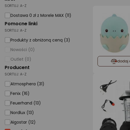
SORTUJ:
A-Z
AGD małe
Dostawa 0 zł z Morele MAX (11)
Dom i ogród
Pomocne linki
SORTUJ:
A-Z
Biuro i firma
Produkty z obniżoną ceną (3)
Sport i turystyka
Nowości (0)
Zabawki i dziecko
Outlet (0)
dodaj 
Uroda i zdrowie
Producent
SORTUJ:
Supermarket
A-Z
Atmosphera (31)
Strefa marek
Fenix (16)
Feuerhand (13)
Nordlux (13)
Aigostar (12)