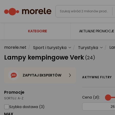
KATEGORIE
AKTUALNE PROMOCJE
morele.net
La
Sport i turystyka
Turystyka
Laptopy
Lampy kempingowe Verk
(24)
Komputery
Podzespoły komputerowe
ZAPYTAJ EKSPERTÓW
Gaming
AKTYWNE FILTRY
Smartfony i smartwatche
Promocje
Telewizory i audio
Cena (zł):
SORTUJ:
A-Z
Foto i kamery
Szybka dostawa (3)
MAX
AGD duże