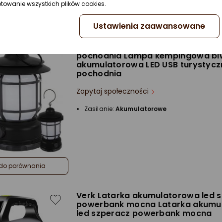
ptowanie wszystkich plików cookies.
do porównania
Ustawienia zaawansowane
Verk Lampa kempingowa biwako
akumulatorowa LED USB turystycz
pochodnia Lampa kempingowa b
akumulatorowa LED USB turystycz
pochodnia
Zapytaj społeczności
Zasilanie:
Akumulatorowe
do porównania
Verk Latarka akumulatorowa led 
powerbank mocna Latarka akumu
led szperacz powerbank mocna