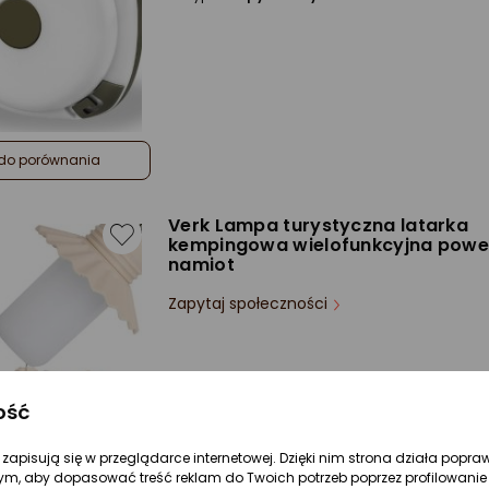
do porównania
Verk Lampa turystyczna latarka
kempingowa wielofunkcyjna powe
namiot
Zapytaj społeczności
ość
re zapisują się w przeglądarce internetowej. Dzięki nim strona działa popra
ym, aby dopasować treść reklam do Twoich potrzeb poprzez profilowanie 