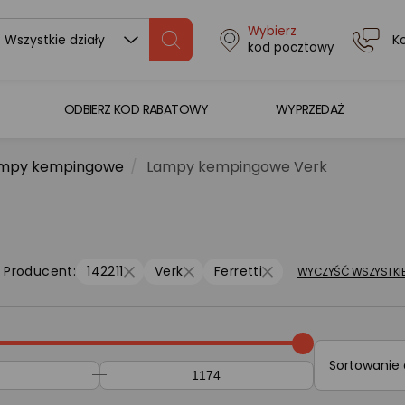
Wybierz
K
Wszystkie działy
kod pocztowy
ODBIERZ KOD RABATOWY
WYPRZEDAŻ
mpy kempingowe
Lampy kempingowe Verk
Producent:
142211
Verk
Ferretti
WYCZYŚĆ WSZYSTKI
Sortowanie