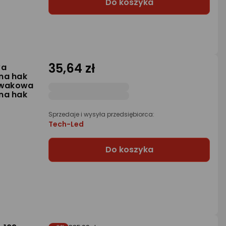
Do koszyka
35,64 zł
wa
na hak
iwakowa
na hak
Sprzedaje i wysyła przedsiębiorca:
Tech-Led
Do koszyka