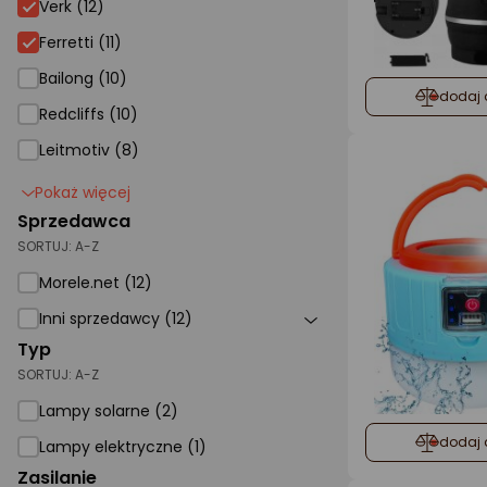
Verk (12)
Ferretti (11)
Bailong (10)
dodaj 
Redcliffs (10)
Leitmotiv (8)
Pokaż więcej
Sprzedawca
SORTUJ:
A-Z
Morele.net (12)
Inni sprzedawcy (12)
Typ
SORTUJ:
A-Z
Lampy solarne (2)
dodaj 
Lampy elektryczne (1)
Zasilanie