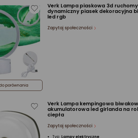
Verk Lampa piaskowa 3d ruchomy
dynamiczny piasek dekoracyjna b
led rgb
Zapytaj społeczności
do porównania
Verk Lampa kempingowa biwako
akumulatorowa led girlanda na ro
ciepła
Zapytaj społeczności
Typ:
Lampy elektryczne