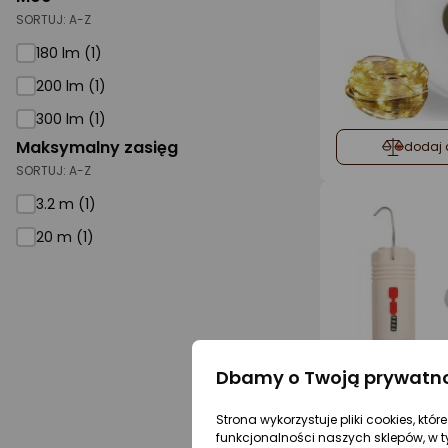
SORTUJ:
A-Z
180 lm (1)
200 lm (1)
300 lm (1)
Maksymalny zasięg
dodaj 
SORTUJ:
A-Z
3.2 m (1)
20 m (1)
Dbamy o Twoją prywatn
Strona wykorzystuje pliki cookies, któ
funkcjonalności naszych sklepów, w t