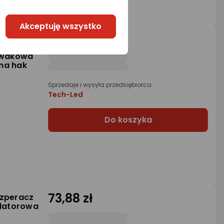
Akceptuję wszystko
35,64 zł
wa
na hak
iwakowa
na hak
Sprzedaje i wysyła przedsiębiorca:
Tech-Led
Do koszyka
73,88 zł
szperacz
latorowa