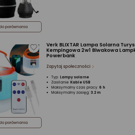
do porównania
Verk BLIXTAR Lampa Solarna Tury
Kempingowa 2w1 Biwakowa Lampk
Powerbank
Zapytaj społeczności
Typ:
Lampy solarne
Zasilanie:
Kable USB
Maksymalny czas pracy:
6 h
Maksymalny zasięg:
3.2 m
do porównania