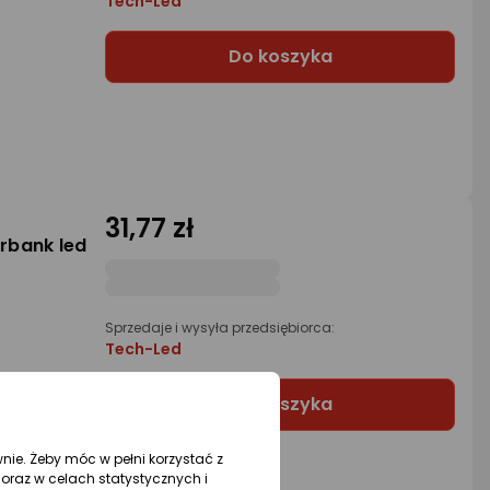
Tech-Led
Do koszyka
31,77 zł
rbank led
Sprzedaje i wysyła przedsiębiorca:
Tech-Led
Do koszyka
wnie. Żeby móc w pełni korzystać z
oraz w celach statystycznych i