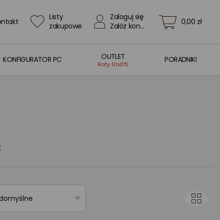
Listy
Zaloguj się
ontakt
0,00 zł
zakupowe
Załóż konto
OUTLET
KONFIGURATOR PC
PORADNIKI
Raty 10x0%
E
 domyślne