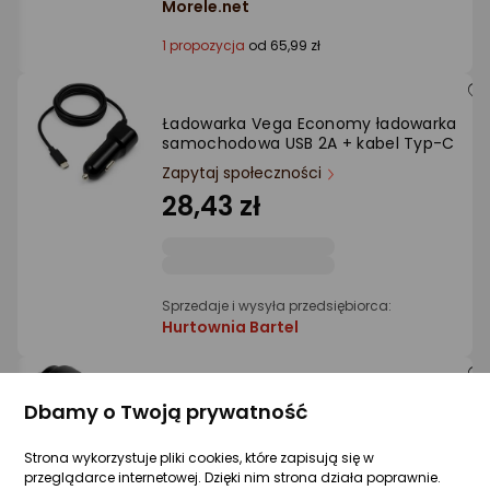
Morele.net
1 propozycja
od 65,99 zł
Ładowarka Vega Economy ładowarka
samochodowa USB 2A + kabel Typ-C
Zapytaj społeczności
28,43 zł
Sprzedaje i wysyła przedsiębiorca:
Hurtownia Bartel
Ładowarka Kruger&Matz Ładowarka
Dbamy o Twoją prywatność
samochodowa 38W Kruger&amp;Matz z
funkcjami Power Dedlivery oraz Quick
Strona wykorzystuje pliki cookies, które zapisują się w
Charge
przeglądarce internetowej. Dzięki nim strona działa poprawnie.