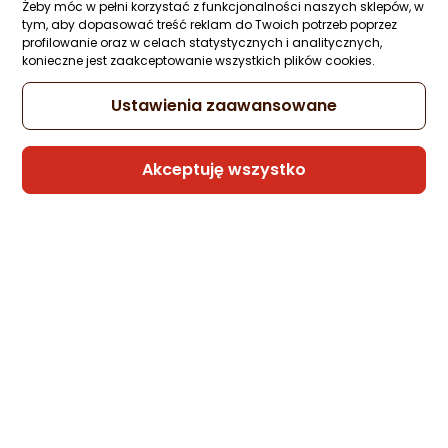
Zapytaj społeczności
Żeby móc w pełni korzystać z funkcjonalności naszych sklepów, w
tym, aby dopasować treść reklam do Twoich potrzeb poprzez
30,66 zł
profilowanie oraz w celach statystycznych i analitycznych,
konieczne jest zaakceptowanie wszystkich plików cookies.
Ustawienia zaawansowane
Sprzedaje i wysyła przedsiębiorca:
Morele.net
Akceptuję wszystko
1 propozycja
od 40,99 zł
Ładowarka Vega ŁADOWARKA
SAMOCHODOWA 2A BIAŁA SOMOSTEL
2100mA 2XUSB DUAL FAST CHARGING SMS
A44>
Zapytaj społeczności
38,99 zł