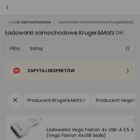
Ładowarki samochodowe
Ładowarki samochodowe Kruger&Matz
Ładowarki samochodowe Kruger&Matz
(26)
Filtry
Sortuj
ZAPYTAJ EKSPERTÓW
Sortowanie domyślne
Cena - od najniższej
Kruger&Matz
Vega
Cena - od najwyższej
Po popularności
Ładowarka Vega Faston 4x USB-A 3.5 A
(Vega Faston 4xUSB biała)