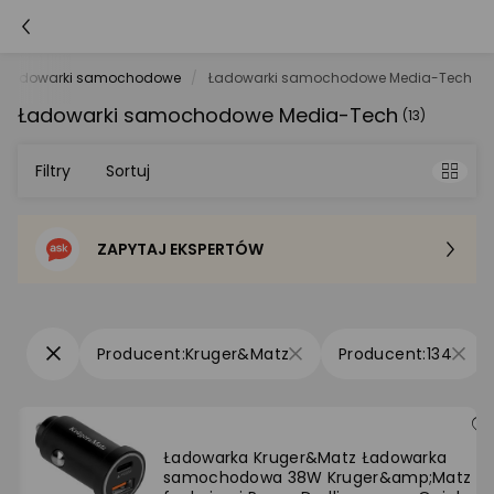
Ładowarki samochodowe
Ładowarki samochodowe Media-Tech
Ładowarki samochodowe Media-Tech
(13)
Filtry
Sortuj
ZAPYTAJ EKSPERTÓW
Sortowanie domyślne
Cena - od najniższej
Kruger&Matz
134
Cena - od najwyższej
Po popularności
Ładowarka Kruger&Matz Ładowarka
samochodowa 38W Kruger&amp;Matz z