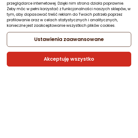
przeglądarce internetowej. Dzięki nim strona działa poprawnie.
Sprzedaje i wysyła przedsiębiorca:
Żeby móc w pełni korzystać z funkcjonalności naszych sklepów, w
Morele.net
tym, aby dopasować treść reklam do Twoich potrzeb poprzez
profilowanie oraz w celach statystycznych i analitycznych,
konieczne jest zaakceptowanie wszystkich plików cookies.
Ładowarka Kruger&Matz Ładowarka
Ustawienia zaawansowane
samochodowa Kruger&amp;Matz dual
USB 3100 mA z funkcją Quick Charge 3.0
Zapytaj społeczności
Akceptuję wszystko
-7%
22,30 zł
20,80 zł
Najniższa cena
z 30 dni przed obniżką: 22,30 zł
Sprzedaje i wysyła przedsiębiorca:
Morele.net
1 propozycja
od 28,99 zł