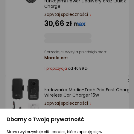
funkcjami Power Dedlivery oraz Quick
Ocena: od najlepszej
Charge
Zapytaj społeczności
Po ilości komentarzy
30,66 zł
Sprzedaje i wysyła przedsiębiorca:
Morele.net
1 propozycja
od 40,99 zł
Ładowarka Media-Tech Prio Fast Charge
Wireless Car Charger 15W
Zapytaj społeczności
84,13 zł
Dbamy o Twoją prywatność
Strona wykorzystuje pliki cookies, które zapisują się w