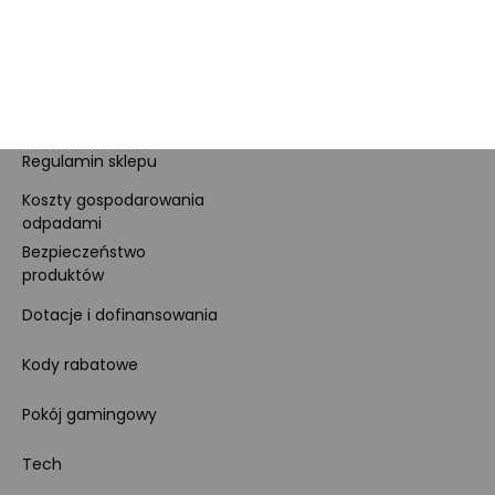
Dla prasy
Polityka prywatności i
cookies
Ustawienia cookies
Regulamin sklepu
Koszty gospodarowania
odpadami
Bezpieczeństwo
produktów
Dotacje i dofinansowania
Kody rabatowe
Pokój gamingowy
Tech