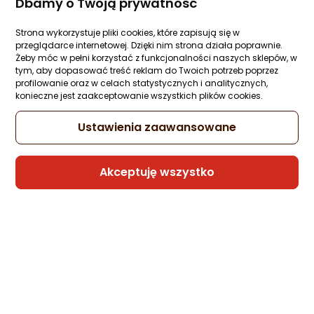
Dbamy o Twoją prywatność
Ocena: od najlepszej
729 zł
Strona wykorzystuje pliki cookies, które zapisują się w
rata od 14,58 zł
Po ilości komentarzy
przeglądarce internetowej. Dzięki nim strona działa poprawnie.
Żeby móc w pełni korzystać z funkcjonalności naszych sklepów, w
tym, aby dopasować treść reklam do Twoich potrzeb poprzez
profilowanie oraz w celach statystycznych i analitycznych,
konieczne jest zaakceptowanie wszystkich plików cookies.
Sprzedaje i wysyła przedsiębiorca:
SUNEN
Ustawienia zaawansowane
Kurtka męska Glovii GTMB czarna r. XL
Akceptuję wszystko
Zapytaj społeczności
557,66 zł
rata od 14,15 zł
Sprzedaje i wysyła przedsiębiorca:
Morele.net