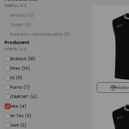
SORTUJ:
A-Z
AGD małe
Nowości (0)
Dom i ogród
Outlet (0)
Biuro i firma
Produkty z obniżoną ceną (0)
Producent
Sport i turystyka
SORTUJ:
A-Z
Zabawki i dziecko
Brubeck (18)
Uroda i zdrowie
hitec (14)
Supermarket
IQ (9)
Strefa marek
Puma (7)
dodaj 
ITIMPORT (4)
Nike (4)
Hi-Tec (3)
Verk (2)