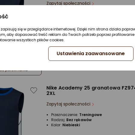
Zapytaj społeczności
Przeznaczenie:
Treningowe
ość
Rodzaj:
Bez rękawów
Kolor:
Niebieski
re zapisują się w przeglądarce internetowej. Dzięki nim strona działa popra
ym, aby dopasować treść reklam do Twoich potrzeb poprzez profilowanie 
ptowanie wszystkich plików cookies.
Ustawienia zaawansowane
do porównania
Nike Academy 25 granatowa FZ97
2XL
Zapytaj społeczności
Przeznaczenie:
Treningowe
Rodzaj:
Bez rękawów
Kolor:
Niebieski