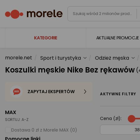
KATEGORIE
AKTUALNE PROMOCJE
morele.net
Sport i turystyka
Odzież męska
Laptopy
Koszulki męskie Nike Bez rękawów
(
Komputery
Podzespoły komputerowe
ZAPYTAJ EKSPERTÓW
Gaming
AKTYWNE FILTRY
Smartfony i smartwatche
MAX
Telewizory i audio
Cena (zł):
SORTUJ:
A-Z
Foto i kamery
Dostawa 0 zł z Morele MAX (0)
Pomocne linki
AGD duże