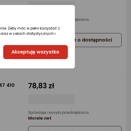
Sprzedaje i wysyła przedsiębiorca:
Morele.net
wnie. Żeby móc w pełni korzystać z
oraz w celach statystycznych i
Powiadom mnie o dostępności
Akceptuję wszystko
78,83 zł
47 410
Sprzedaje i wysyła przedsiębiorca:
Morele.net