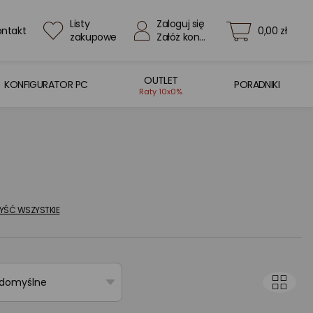
Listy
Zaloguj się
ontakt
0,00 zł
zakupowe
Załóż konto
OUTLET
KONFIGURATOR PC
PORADNIKI
Raty 10x0%
YŚĆ WSZYSTKIE
 domyślne