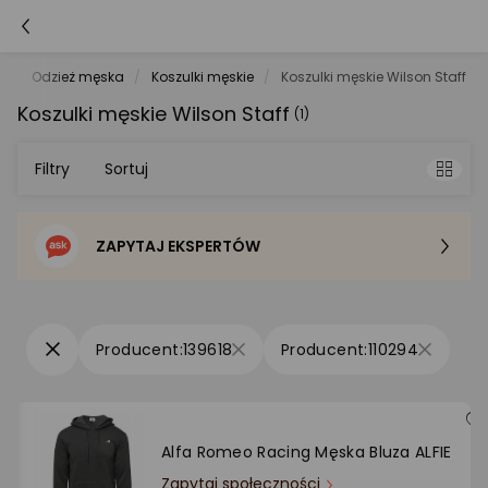
a
Odzież męska
Koszulki męskie
Koszulki męskie Wilson Staff
Koszulki męskie Wilson Staff
(1)
Filtry
Sortuj
ZAPYTAJ EKSPERTÓW
Sortowanie domyślne
Cena - od najniższej
139618
110294
Cena - od najwyższej
Po popularności
Alfa Romeo Racing Męska Bluza ALFIE
Zapytaj społeczności