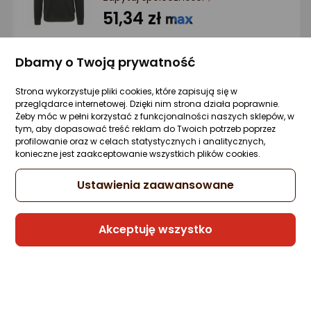
Ocena: od najlepszej
51,34 zł
Po ilości komentarzy
Dbamy o Twoją prywatność
Sprzedaje i wysyła przedsiębiorca:
Strona wykorzystuje pliki cookies, które zapisują się w
Morele.net
przeglądarce internetowej. Dzięki nim strona działa poprawnie.
Żeby móc w pełni korzystać z funkcjonalności naszych sklepów, w
tym, aby dopasować treść reklam do Twoich potrzeb poprzez
profilowanie oraz w celach statystycznych i analitycznych,
Wilson Staff morele Koszulka golfowa
konieczne jest zaakceptowanie wszystkich plików cookies.
Classic Polo Wilson Staff, (white, rozm. S)
Zapytaj społeczności
Ustawienia zaawansowane
187,95 zł
rata od 4,77 zł
Akceptuję wszystko
Sprzedaje i wysyła przedsiębiorca:
Morele.net