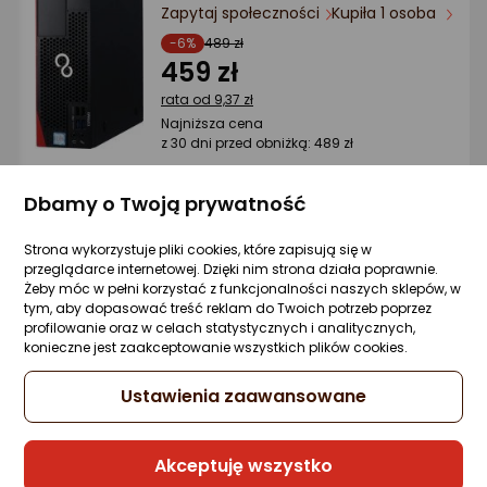
Ocena: od najlepszej
Zapytaj społeczności
Kupiła 1 osoba
-6%
489 zł
459 zł
Po ilości komentarzy
rata od 9,37 zł
Najniższa cena
z 30 dni przed obniżką: 489 zł
Dbamy o Twoją prywatność
Sprzedaje i wysyła przedsiębiorca:
Strona wykorzystuje pliki cookies, które zapisują się w
AMSO
przeglądarce internetowej. Dzięki nim strona działa poprawnie.
Żeby móc w pełni korzystać z funkcjonalności naszych sklepów, w
tym, aby dopasować treść reklam do Twoich potrzeb poprzez
profilowanie oraz w celach statystycznych i analitycznych,
Komputer Optimus Komputer E-Sport
konieczne jest zaakceptowanie wszystkich plików cookies.
GA520T-CR12 Ryzen 5 5500/16GB/1TB/RX
9060 OC 8GB/W11H
Ustawienia zaawansowane
Zapytaj społeczności
4 841,44 zł
Akceptuję wszystko
rata od 123,70 zł