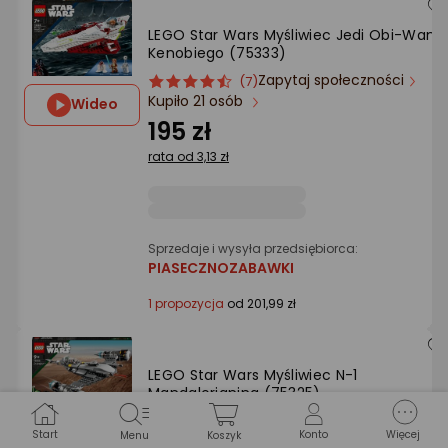
LEGO Star Wars Myśliwiec Jedi Obi-Wana
Kenobiego (75333)
Zapytaj społeczności
ocena
Ocena
(7)
Kupiło 21 osób
produktu
produktu
Wideo
4.5/5
195 zł
gwiazdki
rata od 3,13 zł
Sprzedaje i wysyła przedsiębiorca:
PIASECZNOZABAWKI
1 propozycja
od 201,99 zł
LEGO Star Wars Myśliwiec N-1
Mandalorianina (75325)
Zapytaj społeczności
ocena
Ocena
(2)
Start
Konto
Więcej
Wideo
Menu
Koszyk
Kupiło 20 osób
produktu
produktu