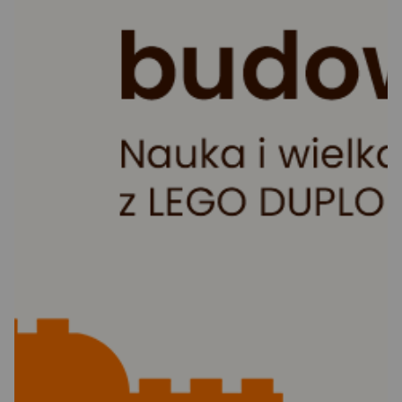
Ocena: od najlepszej
Po ilości komentarzy