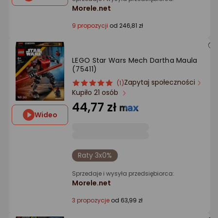
Morele.net
9 propozycji
od 246,81 zł
LEGO Star Wars Mech Dartha Maula
(75411)
Zapytaj społeczności
ocena
Ocena
(1)
Kupiło 21 osób
produktu
produktu
5/5
44,77 zł
gwiazdki
Wideo
Raty 3x0%
Sprzedaje i wysyła przedsiębiorca:
Morele.net
3 propozycje
od 63,99 zł