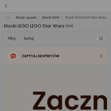
dziecko
Klocki i puzzle
Klocki LEGO
Klocki LEGO LEGO Star Wars
Klocki LEGO LEGO Star Wars
(223)
Filtry
Sortuj
ZAPYTAJ EKSPERTÓW
Sortowanie domyślne
Cena - od najniższej
Cena - od najwyższej
Po popularności