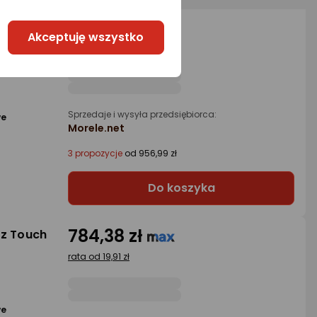
872,02 zł
Akceptuję wszystko
rata od 22,13 zł
Sprzedaje i wysyła przedsiębiorca:
we
Morele.net
3 propozycje
od 956,99 zł
Do koszyka
784,38 zł
 z Touch
rata od 19,91 zł
we