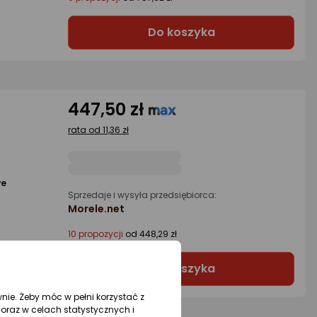
Do koszyka
447,50 zł
rata od 11,36 zł
we
Sprzedaje i wysyła przedsiębiorca:
Morele.net
10 propozycji
od 448,29 zł
Do koszyka
wnie. Żeby móc w pełni korzystać z
oraz w celach statystycznych i