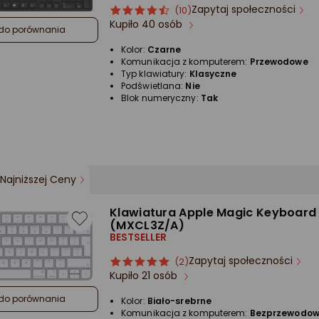
Zapytaj społeczności
ocena
Ocena
(10)
Kupiło 40 osób
produktu
produktu
do porównania
4.5/5
Kolor:
Czarne
gwiazdki
Komunikacja z komputerem:
Przewodowe
Typ klawiatury:
Klasyczne
Podświetlana:
Nie
Blok numeryczny:
Tak
Najniższej Ceny
Klawiatura Apple Magic Keyboard
(MXCL3Z/A)
BESTSELLER
Zapytaj społeczności
ocena
Ocena
(2)
Kupiło 21 osób
produktu
produktu
5/5
do porównania
Kolor:
Biało-srebrne
gwiazdki
Komunikacja z komputerem:
Bezprzewodo