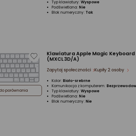
Typ klawiatury:
Wyspowe
Podświetlana:
Nie
Blok numeryczny:
Tak
Klawiatura Apple Magic Keyboard
(MXCL3D/A)
Zapytaj społeczności
Kupiły 2 osoby
Kolor:
Biało-srebrne
Komunikacja z komputerem:
Bezprzewodo
do porównania
Typ klawiatury:
Wyspowe
Podświetlana:
Nie
Blok numeryczny:
Nie