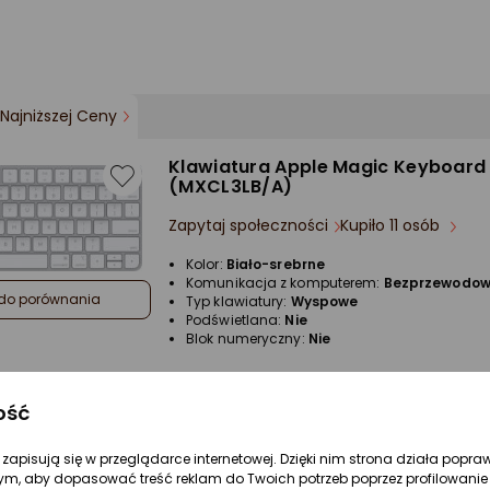
Najniższej Ceny
Klawiatura Apple Magic Keyboard
(MXCL3LB/A)
Zapytaj społeczności
Kupiło 11 osób
Kolor:
Biało-srebrne
Komunikacja z komputerem:
Bezprzewodo
do porównania
Typ klawiatury:
Wyspowe
Podświetlana:
Nie
Blok numeryczny:
Nie
ość
re zapisują się w przeglądarce internetowej. Dzięki nim strona działa popra
ym, aby dopasować treść reklam do Twoich potrzeb poprzez profilowanie 
Najniższej Ceny