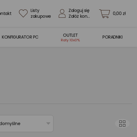
Listy
Zaloguj się
ontakt
0,00 zł
zakupowe
Załóż konto
OUTLET
KONFIGURATOR PC
PORADNIKI
Raty 10x0%
 domyślne