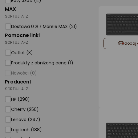
Raty 3x0% (4)
MAX
AGD małe
SORTUJ:
A-Z
Dom i ogród
Dostawa 0 zł z Morele MAX (21)
Biuro i firma
Pomocne linki
SORTUJ:
A-Z
dodaj 
Sport i turystyka
Outlet (3)
Zabawki i dziecko
Produkty z obniżoną ceną (1)
Uroda i zdrowie
Nowości (0)
Supermarket
Producent
SORTUJ:
A-Z
Strefa marek
HP (290)
Cherry (250)
Lenovo (247)
Logitech (188)