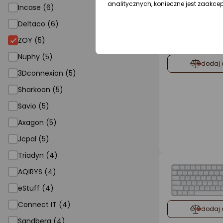
analitycznych, konieczne jest zaakce
Incase (6)
Deltaco (6)
ZOY
ZOY (5)
Nuphy (5)
dodaj 
3Dconnexion (5)
Sharkoon (5)
Savio (5)
Axagon (5)
Jcpal (5)
Triadyn (4)
AQIRYS (4)
eStuff (4)
Connect IT (4)
dodaj 
Sandberg (4)