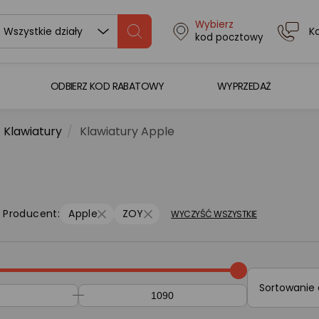
Wybierz
K
Wszystkie działy
kod pocztowy
ODBIERZ KOD RABATOWY
WYPRZEDAŻ
Klawiatury
Klawiatury Apple
Producent:
Apple
ZOY
WYCZYŚĆ WSZYSTKIE
Sortowanie