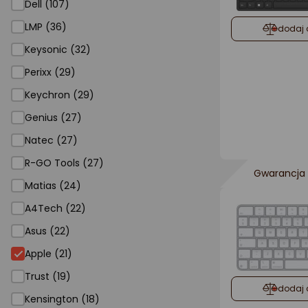
Dell (107)
LMP (36)
dodaj 
Keysonic (32)
Perixx (29)
Keychron (29)
Genius (27)
Natec (27)
R-GO Tools (27)
Gwarancja 
Matias (24)
A4Tech (22)
Asus (22)
Apple
Apple (21)
Trust (19)
dodaj 
Kensington (18)