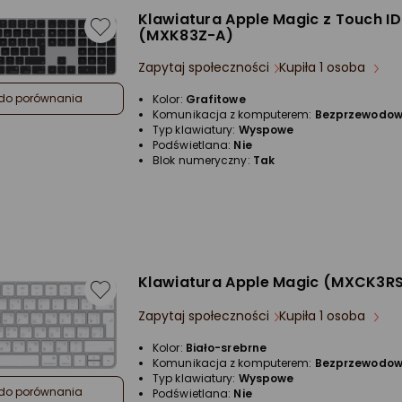
Klawiatura Apple Magic z Touch ID
(MXK83Z-A)
Zapytaj społeczności
Kupiła 1 osoba
do porównania
Kolor:
Grafitowe
Komunikacja z komputerem:
Bezprzewodo
Typ klawiatury:
Wyspowe
Podświetlana:
Nie
Blok numeryczny:
Tak
Klawiatura Apple Magic (MXCK3R
Zapytaj społeczności
Kupiła 1 osoba
Kolor:
Biało-srebrne
Komunikacja z komputerem:
Bezprzewodo
Typ klawiatury:
Wyspowe
do porównania
Podświetlana:
Nie