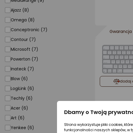
MediaRange (9)
Ajazz (8)
Omega (8)
Conceptronic (7)
Gwarancja 
Contour (7)
Microsoft (7)
Powerton (7)
Inateck (7)
Blow (6)
dodaj 
LogiLink (6)
Techly (6)
Acer (6)
Dbamy o Twoją prywatn
Art (6)
Strona wykorzystuje pliki cookies, któ
Yenkee (6)
funkcjonalności naszych sklepów, w t
Gwarancja 