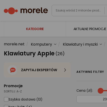
KATEGORIE
AKTUALNE PROMOCJE
morele.net
Komputery
Klawiatury i myszki
Laptopy
Klawiatury Apple
(26)
Komputery
Podzespoły komputerowe
ZAPYTAJ EKSPERTÓW
Gaming
AKTYWNE FILTRY
Smartfony i smartwatche
Promocje
Telewizory i audio
Cena (zł):
SORTUJ:
A-Z
Foto i kamery
Szybka dostawa (13)
AGD duże