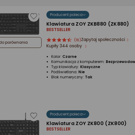
Producent poleca
Klawiatura ZOY ZKB880 (ZK880)
BESTSELLER
Zapytaj społeczności
ocena
Ocena
(16)
do porównania
Kupiły 344 osoby
produktu
produktu
4.5/5
Kolor:
Czarne
gwiazdki
Komunikacja z komputerem:
Bezprzewodo
Typ klawiatury:
Klasyczne
Podświetlana:
Nie
Blok numeryczny:
Tak
Producent poleca
Klawiatura ZOY ZK800 (ZK800)
BESTSELLER