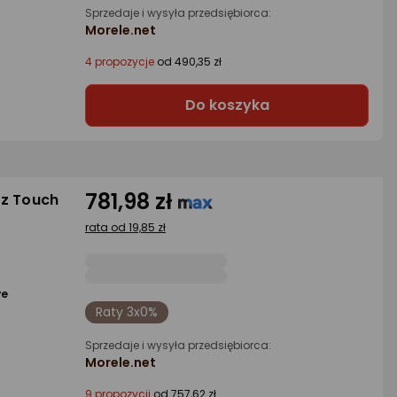
Sprzedaje i wysyła przedsiębiorca:
Morele.net
4 propozycje
od 490,35 zł
Do koszyka
781,98 zł
 z Touch
rata od 19,85 zł
we
Raty 3x0%
Sprzedaje i wysyła przedsiębiorca:
Morele.net
9 propozycji
od 757,62 zł