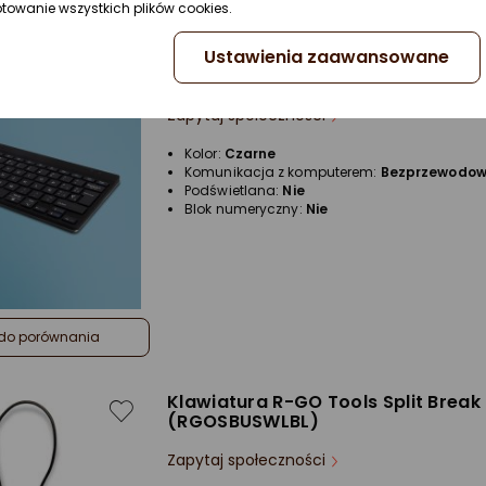
ptowanie wszystkich plików cookies.
Ustawienia zaawansowane
Klawiatura R-GO Tools R-Go Com
Break (RGOCOESWLBL)
Zapytaj społeczności
Kolor:
Czarne
Komunikacja z komputerem:
Bezprzewodo
Podświetlana:
Nie
Blok numeryczny:
Nie
do porównania
Klawiatura R-GO Tools Split Break
(RGOSBUSWLBL)
Zapytaj społeczności