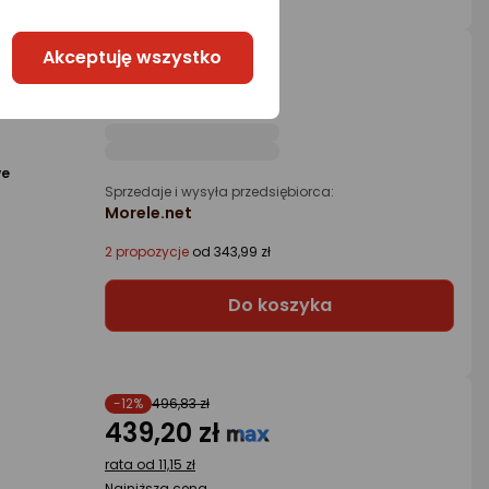
342,99 zł
Akceptuję wszystko
pact
rata od 8,71 zł
we
Sprzedaje i wysyła przedsiębiorca:
Morele.net
2 propozycje
od 343,99 zł
Do koszyka
-12%
496,83 zł
439,20 zł
rata od 11,15 zł
Najniższa cena