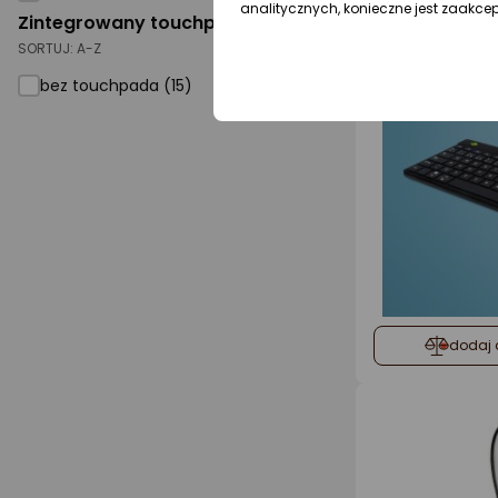
analitycznych, konieczne jest zaakce
Zintegrowany touchpad
SORTUJ:
A-Z
bez touchpada (15)
dodaj 