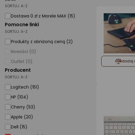
SORTUJ:
A-Z
AGD małe
Dostawa 0 zł z Morele MAX (15)
Dom i ogród
Pomocne linki
SORTUJ:
A-Z
Biuro i firma
Produkty z obniżoną ceną (2)
Sport i turystyka
Nowości (0)
Zabawki i dziecko
Outlet (0)
dodaj 
Uroda i zdrowie
Producent
SORTUJ:
Supermarket
A-Z
Logitech (151)
Strefa marek
HP (104)
Cherry (53)
Apple (20)
Dell (15)
R-GO Tools