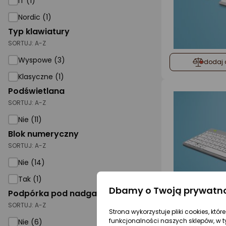
IT (1)
Nordic (1)
Typ klawiatury
SORTUJ:
A-Z
Wyspowe (3)
dodaj 
Klasyczne (1)
Podświetlana
SORTUJ:
A-Z
Nie (11)
Blok numeryczny
SORTUJ:
A-Z
Nie (14)
Tak (1)
Dbamy o Twoją prywatn
Podpórka pod nadgarstki
SORTUJ:
A-Z
Strona wykorzystuje pliki cookies, któ
funkcjonalności naszych sklepów, w t
Nie (6)
dodaj 