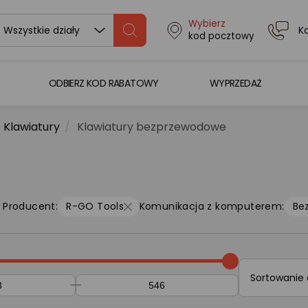
Wybierz
K
Wszystkie działy
kod pocztowy
ODBIERZ KOD RABATOWY
WYPRZEDAŻ
Klawiatury
Klawiatury bezprzewodowe
Producent:
R-GO Tools
Komunikacja z komputerem:
Be
Sortowanie