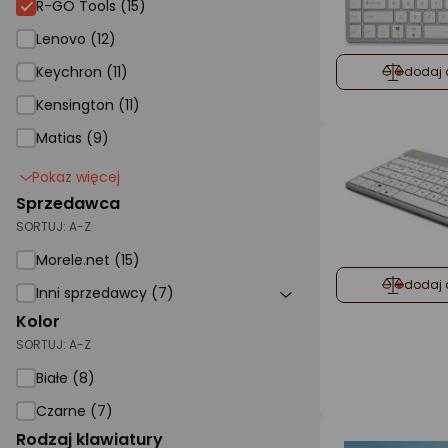
R-GO Tools (15)
Lenovo (12)
Keychron (11)
dodaj 
Kensington (11)
Matias (9)
Pokaż więcej
Sprzedawca
SORTUJ:
A-Z
Morele.net (15)
dodaj 
Inni sprzedawcy (7)
Kolor
SORTUJ:
A-Z
Białe (8)
Czarne (7)
Rodzaj klawiatury