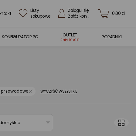
Listy
Zaloguj się
ontakt
0,00 zł
zakupowe
Załóż konto
OUTLET
KONFIGURATOR PC
PORADNIKI
Raty 10x0%
zprzewodowe
WYCZYŚĆ WSZYSTKIE
 domyślne