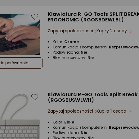
Klawiatura R-GO Tools SPLIT BREA
ERGONOMIC (RGOSBDEWLBL)
Zapytaj społeczności
Kupiły 2 osoby
Kolor:
Czarne
Komunikacja z komputerem:
Bezprzewodo
Podświetlana:
Nie
Blok numeryczny:
Nie
do porównania
Klawiatura R-GO Tools Split Break
(RGOSBUSWLWH)
Zapytaj społeczności
Kupiła 1 osoba
Kolor:
Białe
Komunikacja z komputerem:
Bezprzewodo
Podświetlana:
Nie
Blok numeryczny:
Nie