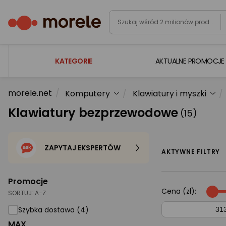
KATEGORIE
AKTUALNE PROMOCJE
morele.net
Komputery
Klawiatury i myszki
Laptopy
Klawiatury bezprzewodowe
(15)
Komputery
Podzespoły komputerowe
ZAPYTAJ EKSPERTÓW
Gaming
AKTYWNE FILTRY
Smartfony i smartwatche
Promocje
Telewizory i audio
Cena (zł):
SORTUJ:
A-Z
Foto i kamery
Szybka dostawa (4)
MAX
AGD duże