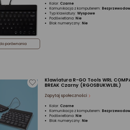
Kolor:
Czarne
Komunikacja z komputerem:
Bezprzewodo
Typ klawiatury:
Wyspowe
Podświetlana:
Nie
Blok numeryczny:
Nie
do porównania
Klawiatura R-GO Tools WRL COM
BREAK Czarny (RGOSBUKWLBL)
Zapytaj społeczności
Kolor:
Czarne
Komunikacja z komputerem:
Bezprzewodo
Podświetlana:
Nie
Blok numeryczny:
Nie