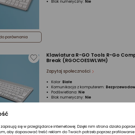
Blok numeryczny:
Nie
do porównania
Klawiatura R-GO Tools R-Go Com
Break (RGOCOESWLWH)
Zapytaj społeczności
Kolor:
Białe
Komunikacja z komputerem:
Bezprzewodo
Podświetlana:
Nie
Blok numeryczny:
Nie
ość
re zapisują się w przeglądarce internetowej. Dzięki nim strona działa popra
ym, aby dopasować treść reklam do Twoich potrzeb poprzez profilowanie 
do porównania