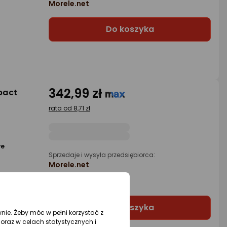
Morele.net
Do koszyka
342,99 zł
pact
rata od 8,71 zł
we
Sprzedaje i wysyła przedsiębiorca:
Morele.net
3 propozycje
od 343,99 zł
Do koszyka
wnie. Żeby móc w pełni korzystać z
oraz w celach statystycznych i