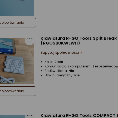
do porównania
Klawiatura R-GO Tools Split Break
(RGOSBUKWLWH)
Zapytaj społeczności
Kolor:
Białe
Komunikacja z komputerem:
Bezprzewodo
Podświetlana:
Nie
Blok numeryczny:
Nie
do porównania
Klawiatura R-GO Tools COMPACT 