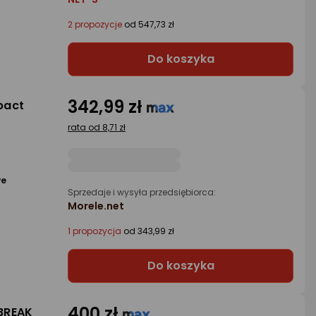
2 propozycje
od 547,73 zł
Do koszyka
342,99 zł
pact
rata od 8,71 zł
we
Sprzedaje i wysyła przedsiębiorca:
Morele.net
1 propozycja
od 343,99 zł
Do koszyka
400 zł
BREAK