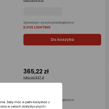
rata od 4,15 zł
Sprzedaje i wysyła przedsiębiorca:
ILOVE.LIGHTING
Do koszyka
365,22 zł
rata od 9,27 zł
Sprzedaje i wysyła przedsiębiorca:
wnie. Żeby móc w pełni korzystać z
ILOVE.LIGHTING
oraz w celach statystycznych i