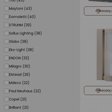
Trio (43)
Maytoni (43)
dodaj 
Domoletti (40)
STRUHM (39)
Sollux Lighting (38)
Globo (38)
Eko-Light (38)
ENDON (32)
Milagro (30)
Elstead (26)
Mdeco (22)
dodaj 
Paul Neuhaus (22)
Copel (21)
Brilliant (21)