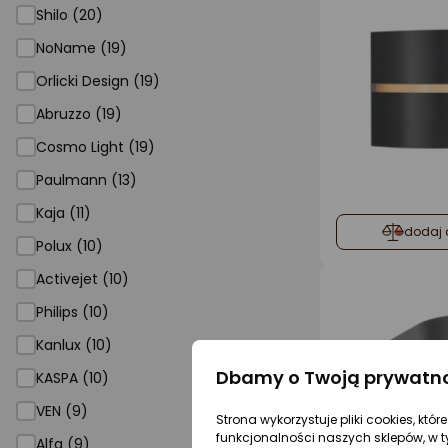
Shilo (20)
NoName (19)
Orlicki Design (19)
Abruzzo (19)
Cosmo Light (19)
Paulmann (13)
Kaja (11)
dodaj 
Polux (10)
Activejet (10)
Philips (10)
Kanlux (10)
Dbamy o Twoją prywatn
KASPA (10)
VEN (9)
Strona wykorzystuje pliki cookies, któ
funkcjonalności naszych sklepów, w t
Alfa (9)