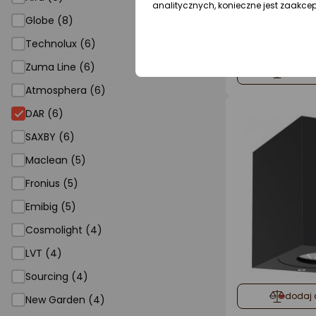
analitycznych, konieczne jest zaakce
Globe (8)
Technolux (6)
Zuma Line (6)
dodaj 
Atmosphera (6)
DAR
DAR (6)
SAXBY (6)
Maclean (5)
Fronius (5)
Emibig (5)
Cosmolight (4)
LVT (4)
Sourcing (4)
dodaj 
New Garden (4)