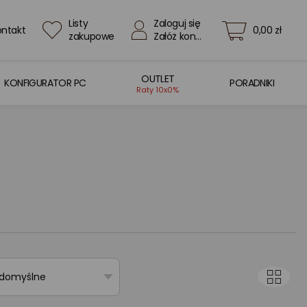
Listy
Zaloguj się
ontakt
0,00 zł
zakupowe
Załóż konto
OUTLET
KONFIGURATOR PC
PORADNIKI
Raty 10x0%
 domyślne