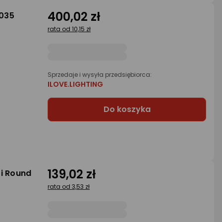
400,02 zł
1035
rata od 10,15 zł
Sprzedaje i wysyła przedsiębiorca:
ILOVE.LIGHTING
Do koszyka
139,02 zł
i Round
rata od 3,53 zł