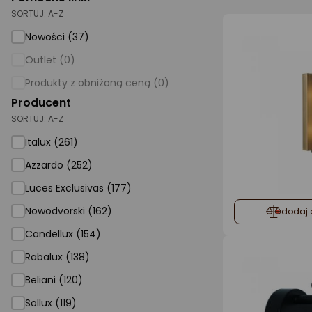
SORTUJ:
A-Z
AGD małe
Nowości (37)
Dom i ogród
Outlet (0)
Biuro i firma
Produkty z obniżoną ceną (0)
Producent
Sport i turystyka
SORTUJ:
A-Z
Zabawki i dziecko
Italux (261)
Uroda i zdrowie
Azzardo (252)
Supermarket
Luces Exclusivas (177)
Strefa marek
Nowodvorski (162)
dodaj 
Candellux (154)
Rabalux (138)
Beliani (120)
Sollux (119)