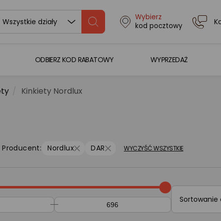
Wybierz
K
Wszystkie działy
kod pocztowy
ODBIERZ KOD RABATOWY
WYPRZEDAŻ
ety
Kinkiety Nordlux
Producent:
Nordlux
DAR
WYCZYŚĆ WSZYSTKIE
Sortowanie