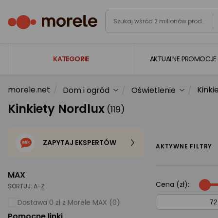
KATEGORIE
AKTUALNE PROMOCJE
morele.net
Kinki
Dom i ogród
Oświetlenie
Laptopy
Kinkiety Nordlux
(119)
Komputery
Podzespoły komputerowe
ZAPYTAJ EKSPERTÓW
Gaming
AKTYWNE FILTRY
Smartfony i smartwatche
MAX
Telewizory i audio
Cena (zł):
SORTUJ:
A-Z
Foto i kamery
Dostawa 0 zł z Morele MAX (0)
Pomocne linki
AGD duże