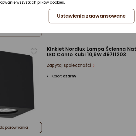
ptowanie wszystkich plików cookies.
Ustawienia zaawansowane
do porównania
Kinkiet Nordlux Lampa Ścienna N
LED Canto Kubi 10,6W 49711203
Zapytaj społeczności
Kolor:
czarny
do porównania