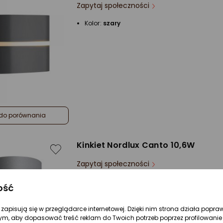
Zapytaj społeczności
Kolor:
szary
do porównania
Kinkiet Nordlux Canto 10,6W
Zapytaj społeczności
Kolor:
szary
ość
Ilość źródeł światła:
2
re zapisują się w przeglądarce internetowej. Dzięki nim strona działa popra
ym, aby dopasować treść reklam do Twoich potrzeb poprzez profilowanie 