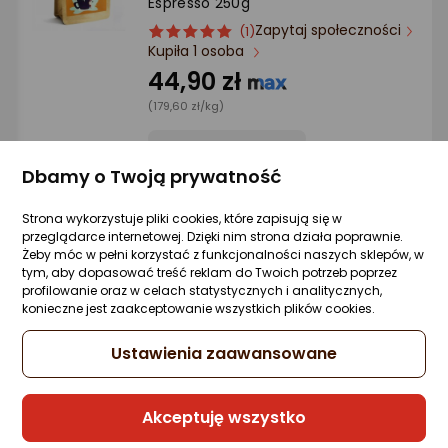
Espresso 250g
Ocena: od najlepszej
Zapytaj społeczności
ocena
Ocena
(1)
Kupiła 1 osoba
produktu
produktu
Po ilości komentarzy
5/5
44,90 zł
gwiazdki
(179,60 zł/kg)
Dbamy o Twoją prywatność
Sprzedaje i wysyła przedsiębiorca:
Morele.net
Strona wykorzystuje pliki cookies, które zapisują się w
przeglądarce internetowej. Dzięki nim strona działa poprawnie.
Żeby móc w pełni korzystać z funkcjonalności naszych sklepów, w
tym, aby dopasować treść reklam do Twoich potrzeb poprzez
Kawa ziarnista Świeżo Palona Kawa
profilowanie oraz w celach statystycznych i analitycznych,
ziarnista Colombia Supremo Don Pablo
konieczne jest zaakceptowanie wszystkich plików cookies.
Quindio Washed 1kg
Zapytaj społeczności
Ustawienia zaawansowane
129,47 zł
(129,47 zł/kg)
Akceptuję wszystko
rata od 3,29 zł