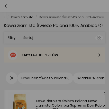
wcze
Kawa ziarnista
Kawa ziarnista Świeżo Palona 100% Arabica
Kawa ziarnista Świeżo Palona 100% Arabica
(6)
Filtry
Sortuj
ZAPYTAJ EKSPERTÓW
Sortowanie domyślne
Cena - od najniższej
Świeżo Palona
100% Arabic
Cena - od najwyższej
Po popularności
Kawa ziarnista Świeżo Palona Kawa
ziarnista Colombia Supremo Don Pablo