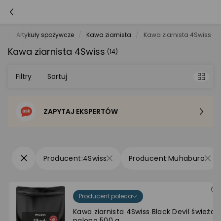
et
Artykuły spożywcze
Kawa ziarnista
Kawa ziarnista 4Swiss
Kawa ziarnista 4Swiss
(14)
Filtry
Sortuj
ZAPYTAJ EKSPERTÓW
Sortowanie domyślne
Cena - od najniższej
4Swiss
Muhabura
Cena - od najwyższej
Producent poleca
Po popularności
Kawa ziarnista 4Swiss Black Devil świeżo
palona 500 g