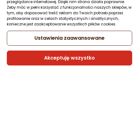
przeglądarce internetowej. Dzięki nim strona działa poprawnie.
(94 zł/kg)
Żeby móc w pełni korzystać z funkcjonalności naszych sklepów, w
tym, aby dopasować treść reklam do Twoich potrzeb poprzez
profilowanie oraz w celach statystycznych i analitycznych,
konieczne jest zaakceptowanie wszystkich plików cookies.
Raty 3x0%
Ustawienia zaawansowane
Sprzedaje i wysyła przedsiębiorca:
Morele.net
Akceptuję wszystko
Producent poleca
Kawa ziarnista 4Swiss Italian Espresso
świeżo palona 500 g
Zapytaj społeczności
ocena
Ocena
(77)
Kupiły 44 osoby
produktu
produktu
4.5/5
47 zł
gwiazdki
(94 zł/kg)