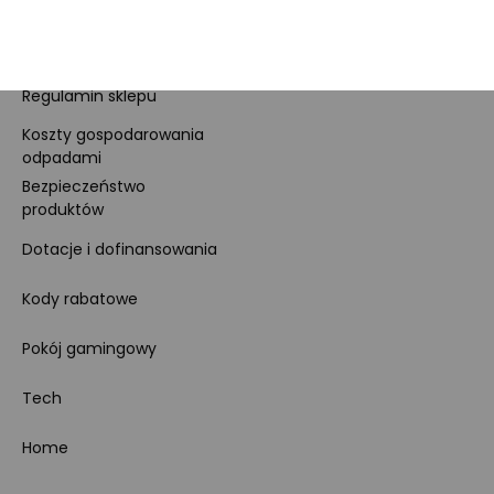
cookies
Ustawienia cookies
Regulamin sklepu
Koszty gospodarowania
odpadami
Bezpieczeństwo
produktów
Dotacje i dofinansowania
Kody rabatowe
Pokój gamingowy
Tech
Home