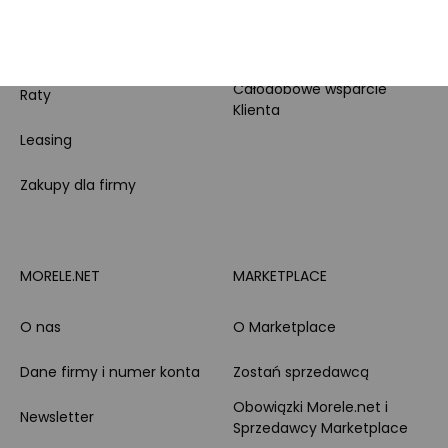
Morele MAX
doradztwo produktowe
PayPo
Opinie o Morele.net
Całodobowe wsparcie
Raty
Klienta
Leasing
Zakupy dla firmy
MORELE.NET
MARKETPLACE
O nas
O Marketplace
Dane firmy i numer konta
Zostań sprzedawcą
Obowiązki Morele.net i
Newsletter
Sprzedawcy Marketplace