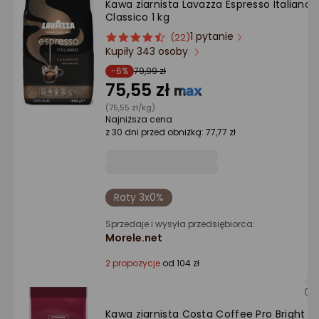
Kawa ziarnista Lavazza Espresso Italiano
Ocena: od najlepszej
Classico 1 kg
1 pytanie
ocena
Ocena
(22)
Po ilości komentarzy
Kupiły 343 osoby
produktu
produktu
4.5/5
-6%
79,99 zł
gwiazdki
75,55 zł
(75,55 zł/kg)
Najniższa cena
z 30 dni przed obniżką: 77,77 zł
Raty 3x0%
Sprzedaje i wysyła przedsiębiorca:
Morele.net
2 propozycje
od 104 zł
Kawa ziarnista Costa Coffee Pro Bright