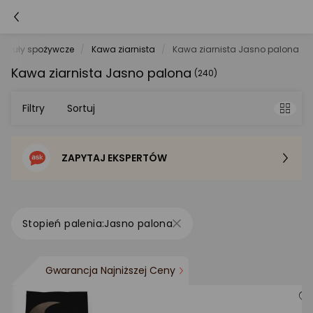
rtykuły spożywcze
Kawa ziarnista
Kawa ziarnista Jasno palona
Kawa ziarnista Jasno palona
(240)
Filtry
Sortuj
ZAPYTAJ EKSPERTÓW
Sortowanie domyślne
Cena - od najniższej
Jasno palona
Cena - od najwyższej
Gwarancja Najniższej Ceny
Po popularności