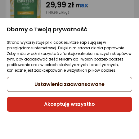
29,99 zł
(149,95 zł/kg)
Dbamy o Twoją prywatność
Raty 3x0%
Strona wykorzystuje pliki cookies, które zapisują się w
przeglądarce internetowej. Dzięki nim strona działa poprawnie.
Sprzedaje i wysyła przedsiębiorca:
Żeby móc w pełni korzystać z funkcjonalności naszych sklepów, w
Morele.net
tym, aby dopasować treść reklam do Twoich potrzeb poprzez
profilowanie oraz w celach statystycznych i analitycznych,
konieczne jest zaakceptowanie wszystkich plików cookies.
Gwarancja Najniższej Ceny
Ustawienia zaawansowane
Kawa ziarnista Lavazza Espresso Italiano
Aromatico 1 kg
Akceptuję wszystko
Zapytaj społeczności
ocena
Ocena
(6)
Kupiło 56 osób
produktu
produktu
5/5
78,55 zł
gwiazdki
(78,55 zł/kg)