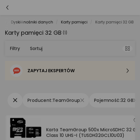
ry
Dyski i nośniki danych
Karty pamięci
Karty pamięci 32 GB
Karty pamięci 32 GB
(1)
Filtry
Sortuj
ZAPYTAJ EKSPERTÓW
Sortowanie domyślne
Cena - od najniższej
TeamGroup
32 GB
Cena - od najwyższej
Po popularności
Karta TeamGroup 500x MicroSDHC 32 GB
Class 10 UHS-I (TUSDH32GCL10U03)