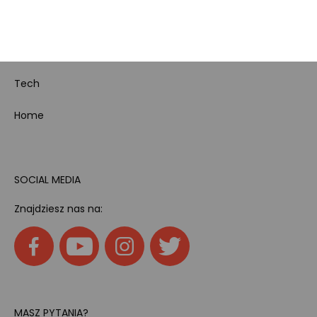
Kody rabatowe
Pokój gamingowy
Tech
Home
SOCIAL MEDIA
Znajdziesz nas na:
MASZ PYTANIA?