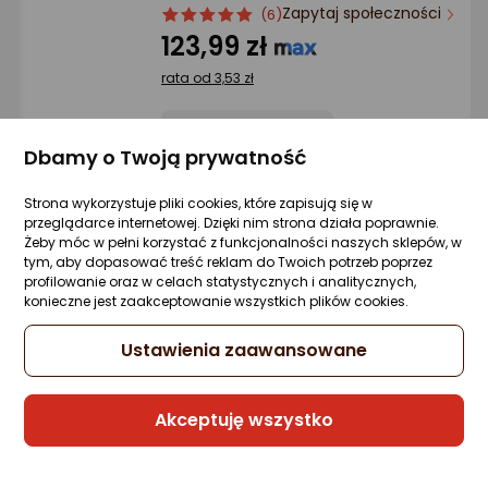
Ocena: od najlepszej
Zapytaj społeczności
ocena
Ocena
(6)
produktu
produktu
123,99 zł
5/5
Po ilości komentarzy
rata od 3,53 zł
gwiazdki
Dbamy o Twoją prywatność
Sprzedaje i wysyła przedsiębiorca:
SuperTech
Strona wykorzystuje pliki cookies, które zapisują się w
przeglądarce internetowej. Dzięki nim strona działa poprawnie.
1 propozycja
od 139,05 zł
Żeby móc w pełni korzystać z funkcjonalności naszych sklepów, w
tym, aby dopasować treść reklam do Twoich potrzeb poprzez
profilowanie oraz w celach statystycznych i analitycznych,
Poradniki zakupowe
konieczne jest zaakceptowanie wszystkich plików cookies.
Ustawienia zaawansowane
Akceptuję wszystko