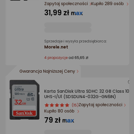
Ocena: od najlepszej
Zapytaj społeczności
Kupiło 289 osób
31,99 zł
Po ilości komentarzy
Sprzedaje i wysyła przedsiębiorca:
Morele.net
4 propozycje
od 65,65 zł
Gwarancja Najniższej Ceny
Karta SanDisk Ultra SDHC 32 GB Class 10
UHS-I/U1 (SDSDUN4-032G-GN6IN)
Zapytaj społeczności
ocena
Ocena
(15)
Kupiło 80 osób
produktu
produktu
5/5
79 zł
gwiazdki