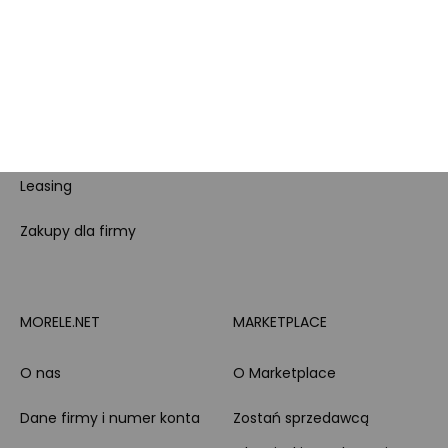
lojalnościowy
produktowe
Pytanie o produkt i
Morele MAX
doradztwo produktowe
PayPo
Opinie o Morele.net
Całodobowe wsparcie
Raty
Klienta
Leasing
Zakupy dla firmy
MORELE.NET
MARKETPLACE
O nas
O Marketplace
Dane firmy i numer konta
Zostań sprzedawcą