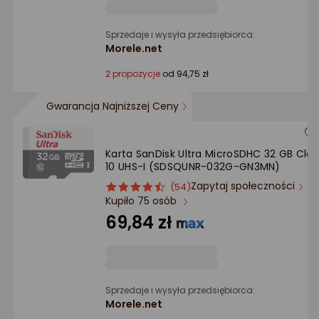
Sprzedaje i wysyła przedsiębiorca:
Morele.net
2 propozycje
od 94,75 zł
Gwarancja Najniższej Ceny
Karta SanDisk Ultra MicroSDHC 32 GB Clas
10 UHS-I (SDSQUNR-032G-GN3MN)
Zapytaj społeczności
ocena
Ocena
(54)
Kupiło 75 osób
produktu
produktu
4.5/5
69,84 zł
gwiazdki
Sprzedaje i wysyła przedsiębiorca:
Morele.net