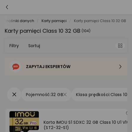
ki i nośniki danych
Karty pamięci
Karty pamięci Class 10 32 GB
Karty pamięci Class 10 32 GB
(104)
Filtry
Sortuj
ZAPYTAJ EKSPERTÓW
Sortowanie domyślne
Cena - od najniższej
32 GB
Class 10
Cena - od najwyższej
Po popularności
Karta IMOU S1 SDXC 32 GB Class 10 U1 V10
(ST2-32-S1)