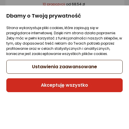
10 propozycji
od 68,54 zł
Dbamy o Twoją prywatność
Gwarancja Najniższej Ceny
Strona wykorzystuje pliki cookies, które zapisują się w
przeglądarce internetowej. Dzięki nim strona działa poprawnie.
Karta GoodRam MicroSDHC 32 GB Class 1
Żeby móc w pełni korzystać z funkcjonalności naszych sklepów, w
UHS-I/U1 (M1AA-0320R12 )
tym, aby dopasować treść reklam do Twoich potrzeb poprzez
profilowanie oraz w celach statystycznych i analitycznych,
1 pytanie
ocena
Ocena
(286)
konieczne jest zaakceptowanie wszystkich plików cookies.
Kupiły 74 osoby
produktu
produktu
4.5/5
33,80 zł
Ustawienia zaawansowane
gwiazdki
Akceptuję wszystko
Sprzedaje i wysyła przedsiębiorca:
Morele.net
13 propozycji
od 34,27 zł
Karta PNY Elite MicroSDHC 32 GB Class 10