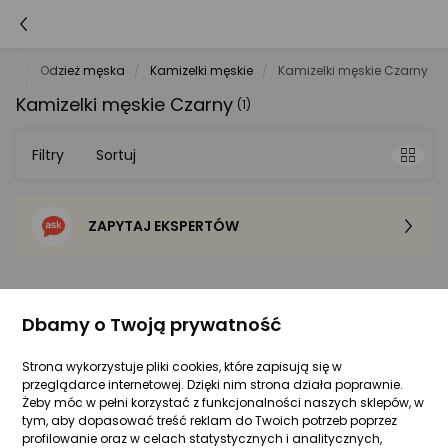
yka
Odzież męska
Kamizelki męskie
Kamizelki męskie Czarny
Kamizelki męskie Czarny
(1)
Filtry
Sortuj
ZAPYTAJ EKSPERTÓW
Sortowanie domyślne
Cena - od najniższej
Ozoshi
Czarny
Dbamy o Twoją prywatność
Cena - od najwyższej
Strona wykorzystuje pliki cookies, które zapisują się w
przeglądarce internetowej. Dzięki nim strona działa poprawnie.
Po popularności
Żeby móc w pełni korzystać z funkcjonalności naszych sklepów, w
Ozoshi Kamizelka Kurashiki M OZ93370,
tym, aby dopasować treść reklam do Twoich potrzeb poprzez
Rozmiar: L
profilowanie oraz w celach statystycznych i analitycznych,