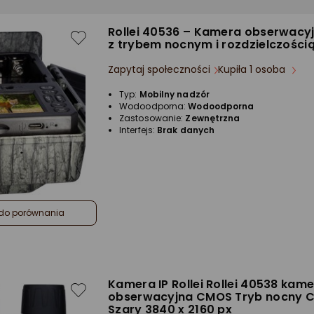
Rollei 40536 – Kamera obserwac
z trybem nocnym i rozdzielczości
Zapytaj społeczności
Kupiła 1 osoba
Typ:
Mobilny nadzór
Wodoodporna:
Wodoodporna
Zastosowanie:
Zewnętrzna
Interfejs:
Brak danych
do porównania
Kamera IP Rollei Rollei 40538 kam
obserwacyjna CMOS Tryb nocny C
Szary 3840 x 2160 px