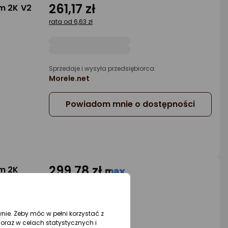
261,17 zł
am 2K V2
rata od 6,63 zł
Sprzedaje i wysyła przedsiębiorca:
Morele.net
Powiadom mnie o dostępności
299,78 zł
am 2K
rata od 7,61 zł
wnie. Żeby móc w pełni korzystać z
oraz w celach statystycznych i