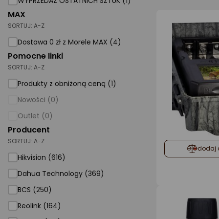
WYPRZEDAŻ OSTATNICH SZTUK (1)
MAX
AGD małe
SORTUJ:
A-Z
Dom i ogród
Dostawa 0 zł z Morele MAX (4)
Biuro i firma
Pomocne linki
SORTUJ:
A-Z
Sport i turystyka
Produkty z obniżoną ceną (1)
Zabawki i dziecko
Nowości (0)
Uroda i zdrowie
Outlet (0)
Supermarket
Producent
SORTUJ:
A-Z
Strefa marek
dodaj 
Hikvision (616)
Dahua Technology (369)
BCS (250)
Reolink (164)