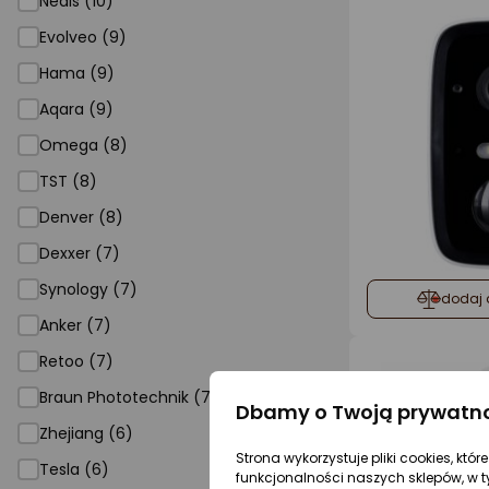
Nedis (10)
Evolveo (9)
Hama (9)
Aqara (9)
Omega (8)
TST (8)
Denver (8)
Dexxer (7)
Synology (7)
dodaj 
Anker (7)
Retoo (7)
Braun Phototechnik (7)
Dbamy o Twoją prywatn
Zhejiang (6)
Strona wykorzystuje pliki cookies, któ
Tesla (6)
funkcjonalności naszych sklepów, w t