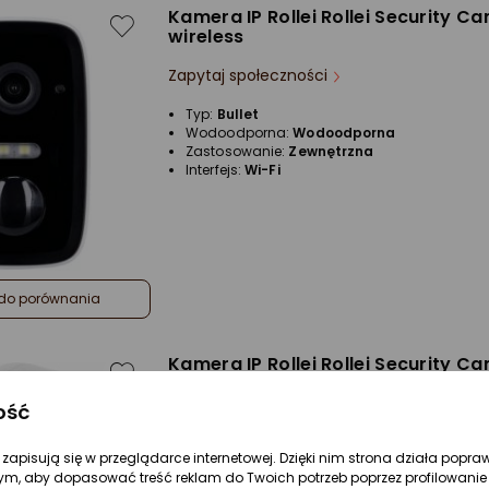
Kamera IP Rollei Rollei Security C
wireless
Zapytaj społeczności
Typ:
Bullet
Wodoodporna:
Wodoodporna
Zastosowanie:
Zewnętrzna
Interfejs:
Wi-Fi
do porównania
Kamera IP Rollei Rollei Security C
wireless
ość
Zapytaj społeczności
re zapisują się w przeglądarce internetowej. Dzięki nim strona działa popra
ym, aby dopasować treść reklam do Twoich potrzeb poprzez profilowanie 