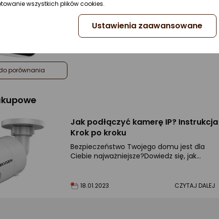
ptowanie wszystkich plików cookies.
Ustawienia zaawansowane
do porównania
zakupowe
Jak podłączyć kamerę IP? Instrukcja
Krok po kroku
Bezpieczeństwo Twojego domu jest dla
Ciebie najważniejsze?Dowiedz się, jak
skonfigurować kamerę.
18.01.2023
CZYTAJ DALEJ