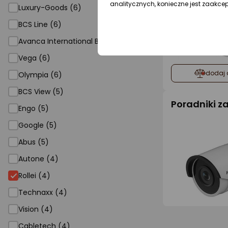
analitycznych, konieczne jest zaakce
Luxury-Goods (6)
BCS Line (6)
Avanca International BV (6)
Vega (6)
dodaj 
Olympia (6)
BCS View (5)
Poradniki 
Engo (5)
Google (5)
Abus (5)
Autone (4)
Rollei
Rollei (4)
Technaxx (4)
Vision (4)
Cabletech (4)