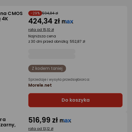
yjna CMOS
-29%
594,84 zł
ą 4K
424,34 zł
rata od 15,10 zł
Najniższa cena
z 30 dni przed obniżką: 552,87 zł
Z kodem taniej
Sprzedaje i wysyła przedsiębiorca:
Morele.net
Do koszyka
516,99 zł
era
zarny,
rata od 13,12 zł