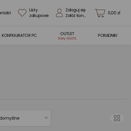
Listy
Zaloguj się
ontakt
0,00 zł
zakupowe
Załóż konto
OUTLET
KONFIGURATOR PC
PORADNIKI
Raty 10x0%
 domyślne