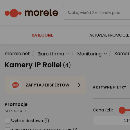
KATEGORIE
AKTUALNE PROMOCJE
morele.net
Kamery
Biuro i firma
Monitoring
Laptopy
Kamery IP Rollei
(4)
Komputery
Podzespoły komputerowe
ZAPYTAJ EKSPERTÓW
Gaming
AKTYWNE FILTRY
Smartfony i smartwatche
Promocje
Telewizory i audio
Cena (zł):
SORTUJ:
A-Z
Foto i kamery
Szybka dostawa (1)
AGD duże