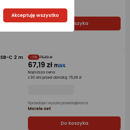
2 propozycje
od 39,98 zł
Akceptuję wszystko
Do koszyka
USB-C 2 m
-11%
75,39 zł
67,19 zł
Najniższa cena
z 30 dni przed obniżką: 75,39 zł
Sprzedaje i wysyła przedsiębiorca:
Morele.net
Do koszyka