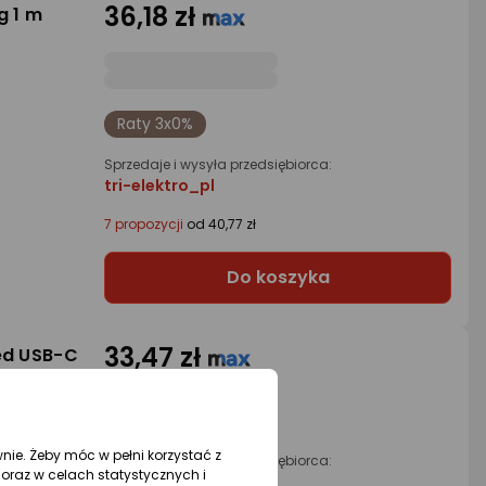
36,18 zł
g 1 m
Raty 3x0%
Sprzedaje i wysyła przedsiębiorca:
tri-elektro_pl
7 propozycji
od 40,77 zł
Do koszyka
33,47 zł
ed USB-C
wnie. Żeby móc w pełni korzystać z
Sprzedaje i wysyła przedsiębiorca:
oraz w celach statystycznych i
Morele.net