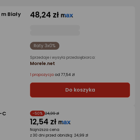
48,24 zł
 m Biały
Raty 3x0%
Sprzedaje i wysyła przedsiębiorca:
Morele.net
1 propozycja
od 77,54 zł
Do koszyka
B-C
-50%
24,99 zł
12,54 zł
Najniższa cena
z 30 dni przed obniżką: 24,99 zł