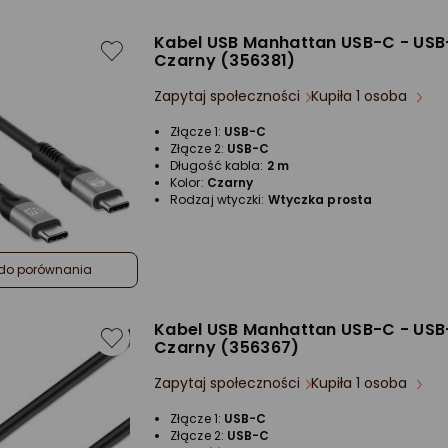
Kabel USB Manhattan USB-C - USB
Czarny (356381)
Zapytaj społeczności
Kupiła 1 osoba
Złącze 1:
USB-C
Złącze 2:
USB-C
Długość kabla:
2 m
Kolor:
Czarny
Rodzaj wtyczki:
Wtyczka prosta
do porównania
Kabel USB Manhattan USB-C - USB
Czarny (356367)
Zapytaj społeczności
Kupiła 1 osoba
Złącze 1:
USB-C
Złącze 2:
USB-C