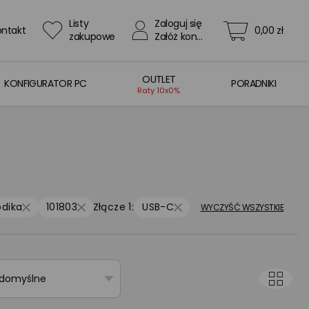
Listy
Zaloguj się
ontakt
0,00 zł
zakupowe
Załóż konto
OUTLET
KONFIGURATOR PC
PORADNIKI
Raty 10x0%
odika
101803
Złącze 1:
USB-C
WYCZYŚĆ WSZYSTKIE
 domyślne