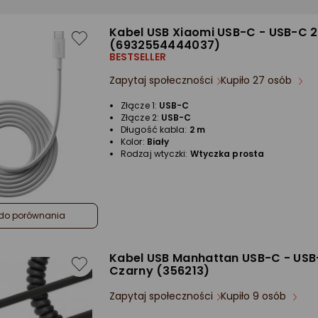
Kabel USB Xiaomi USB-C - USB-C 2
(6932554444037)
BESTSELLER
Zapytaj społeczności
Kupiło 27 osób
Złącze 1:
USB-C
Złącze 2:
USB-C
Długość kabla:
2 m
Kolor:
Biały
Rodzaj wtyczki:
Wtyczka prosta
do porównania
Kabel USB Manhattan USB-C - US
Czarny (356213)
Zapytaj społeczności
Kupiło 9 osób