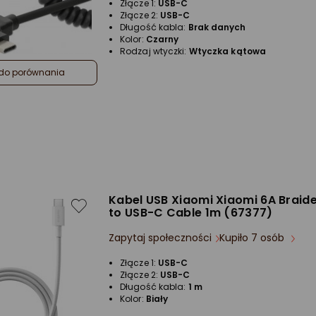
Złącze 1:
USB-C
Złącze 2:
USB-C
Długość kabla:
Brak danych
Kolor:
Czarny
Rodzaj wtyczki:
Wtyczka kątowa
do porównania
Kabel USB Xiaomi Xiaomi 6A Braid
to USB-C Cable 1m (67377)
Zapytaj społeczności
Kupiło 7 osób
Złącze 1:
USB-C
Złącze 2:
USB-C
Długość kabla:
1 m
Kolor:
Biały