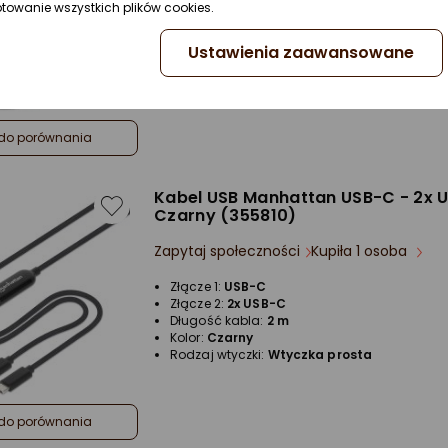
Długość kabla:
1 m
ptowanie wszystkich plików cookies.
Kolor:
Biały
Ustawienia zaawansowane
do porównania
Kabel USB Manhattan USB-C - 2x 
Czarny (355810)
Zapytaj społeczności
Kupiła 1 osoba
Złącze 1:
USB-C
Złącze 2:
2x USB-C
Długość kabla:
2 m
Kolor:
Czarny
Rodzaj wtyczki:
Wtyczka prosta
do porównania