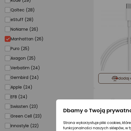
Rode (29)
Qoltec (28)
eStuff (28)
NoName (26)
Manhattan (26)
Puro (25)
Axagon (25)
Verbatim (24)
Gembird (24)
dodaj 
Apple (24)
EFB (24)
Swissten (23)
Dbamy o Twoją prywatn
Green Cell (23)
Strona wykorzystuje pliki cookies, któ
Innostyle (22)
funkcjonalności naszych sklepów, w t