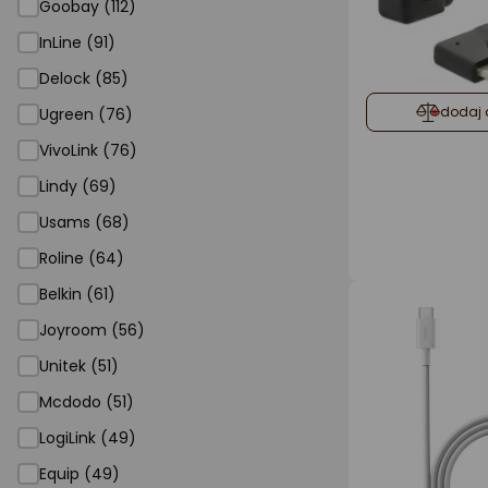
Goobay (112)
InLine (91)
Delock (85)
dodaj 
Ugreen (76)
VivoLink (76)
Lindy (69)
Usams (68)
Roline (64)
Belkin (61)
Joyroom (56)
Unitek (51)
Mcdodo (51)
LogiLink (49)
Equip (49)