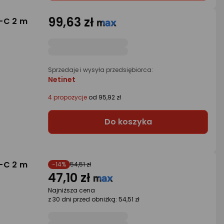
99,63 zł
-C 2 m
Sprzedaje i wysyła przedsiębiorca:
Netinet
4 propozycje
od 95,92 zł
Do koszyka
-C 2 m
-14%
54,51 zł
47,10 zł
Najniższa cena
z 30 dni przed obniżką: 54,51 zł