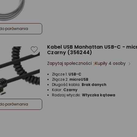
do porównania
Kabel USB Manhattan USB-C - mic
Czarny (356244)
Zapytaj społeczności
Kupiły 4 osoby
Złącze 1:
USB-C
Złącze 2:
microUSB
Długość kabla:
Brak danych
Kolor:
Czarny
Rodzaj wtyczki:
Wtyczka kątowa
do porównania