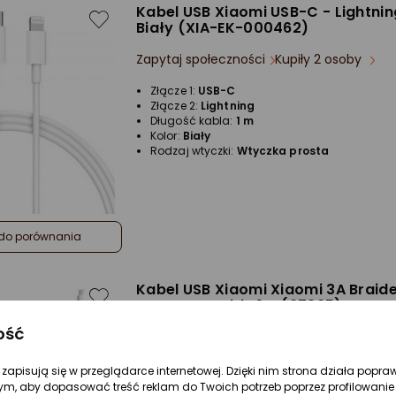
Kabel USB Xiaomi USB-C - Lightnin
Biały (XIA-EK-000462)
Zapytaj społeczności
Kupiły 2 osoby
Złącze 1:
USB-C
Złącze 2:
Lightning
Długość kabla:
1 m
Kolor:
Biały
Rodzaj wtyczki:
Wtyczka prosta
do porównania
Kabel USB Xiaomi Xiaomi 3A Braid
to USB-C Cable 1m (67365)
ość
Zapytaj społeczności
Kupiła 1 osoba
Złącze 1:
USB-C
re zapisują się w przeglądarce internetowej. Dzięki nim strona działa popra
Złącze 2:
USB-C
ym, aby dopasować treść reklam do Twoich potrzeb poprzez profilowanie 