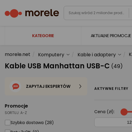
KATEGORIE
AKTUALNE PROMOCJE
morele.net
K
Komputery
Kable i adaptery
Laptopy
Kable USB Manhattan USB-C
(49)
Komputery
Podzespoły komputerowe
ZAPYTAJ EKSPERTÓW
Gaming
AKTYWNE FILTRY
Smartfony i smartwatche
Promocje
Telewizory i audio
Cena (zł):
SORTUJ:
A-Z
Foto i kamery
Szybka dostawa (28)
AGD duże