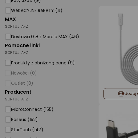
Raty 3x0% (9)
WAKACYJNE RABATY (4)
AGD małe
MAX
Dom i ogród
SORTUJ:
A-Z
Biuro i firma
Dostawa 0 zł z Morele MAX (46)
Pomocne linki
Sport i turystyka
SORTUJ:
A-Z
Zabawki i dziecko
Produkty z obniżoną ceną (9)
Uroda i zdrowie
Nowości (0)
Supermarket
Outlet (0)
Strefa marek
Producent
dodaj 
SORTUJ:
A-Z
MicroConnect (155)
Baseus (152)
StarTech (147)