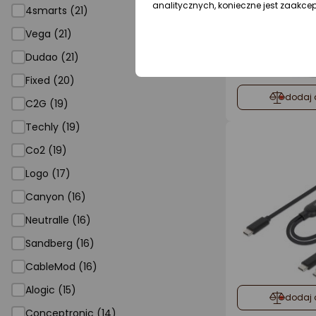
analitycznych, konieczne jest zaakce
4smarts (21)
Vega (21)
Dudao (21)
Fixed (20)
dodaj 
C2G (19)
Techly (19)
Co2 (19)
Logo (17)
Canyon (16)
Neutralle (16)
Sandberg (16)
CableMod (16)
Alogic (15)
dodaj 
Conceptronic (14)