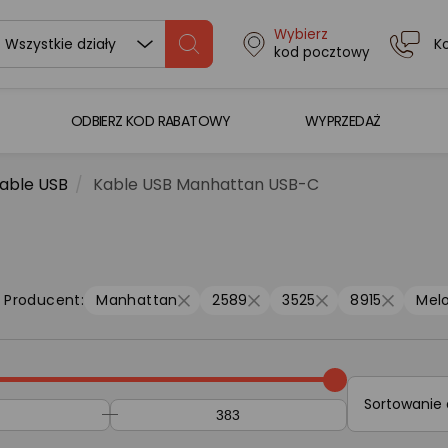
Wybierz
K
Wszystkie działy
kod pocztowy
ODBIERZ KOD RABATOWY
WYPRZEDAŻ
able USB
Kable USB Manhattan USB-C
Producent:
Manhattan
2589
3525
8915
Mel
Sortowanie