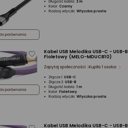
Długość kabla:
2 m
Kolor:
Czarny
Rodzaj wtyczki:
Wtyczka prosta
do porównania
Kabel USB Melodika USB-C - USB-B
Fioletowy (MELO-MDUCB10)
Zapytaj społeczności
Kupiła 1 osoba
Złącze 1:
USB-C
Złącze 2:
USB-B
Długość kabla:
1 m
do porównania
Kolor:
Fioletowy
Rodzaj wtyczki:
Wtyczka prosta
Kabel USB Melodika USB-C - USB-B