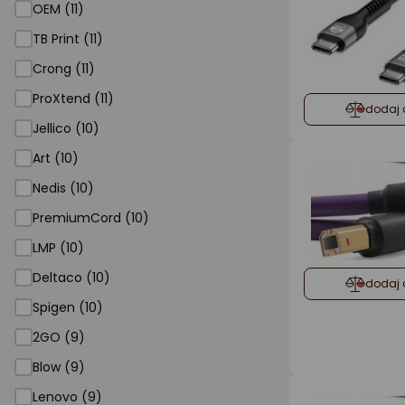
OEM (11)
TB Print (11)
Crong (11)
ProXtend (11)
dodaj 
Jellico (10)
Art (10)
Nedis (10)
PremiumCord (10)
LMP (10)
Deltaco (10)
dodaj 
Spigen (10)
2GO (9)
Blow (9)
Lenovo (9)