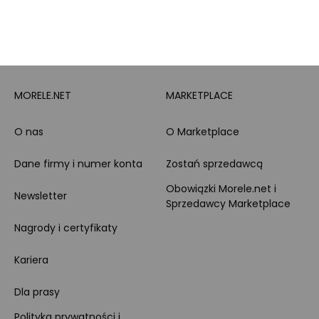
Zakupy dla firmy
MORELE.NET
MARKETPLACE
O nas
O Marketplace
Dane firmy i numer konta
Zostań sprzedawcą
Obowiązki Morele.net i
Newsletter
Sprzedawcy Marketplace
Nagrody i certyfikaty
Kariera
Dla prasy
Polityka prywatności i