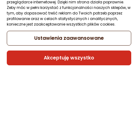
Bengi
przeglądarce internetowej. Dzięki nim strona działa poprawnie.
Żeby móc w pełni korzystać z funkcjonalności naszych sklepów, w
tym, aby dopasować treść reklam do Twoich potrzeb poprzez
profilowanie oraz w celach statystycznych i analitycznych,
Kabel USB Xiaomi 6A USB-C do USB-C z
konieczne jest zaakceptowanie wszystkich plików cookies.
oplotem 1m Biały
Zapytaj społeczności
Kupiło 7 osób
Ustawienia zaawansowane
39 zł
Akceptuję wszystko
Raty 3x0%
Sprzedaje i wysyła przedsiębiorca:
GeekStore
5 propozycji
od 43,21 zł
Kabel USB Aukey USB-C - USB-C 1 m
Czarny (CB-SCC101 BK)