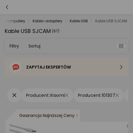
Komputery
Kable i adaptery
Kable USB
Kable USB SJCAM
Kable USB SJCAM
(67)
Filtry
Sortuj
ZAPYTAJ EKSPERTÓW
Sortowanie domyślne
Cena - od najniższej
Xiaomi
101307
Cena - od najwyższej
Gwarancja Najniższej Ceny
Po popularności