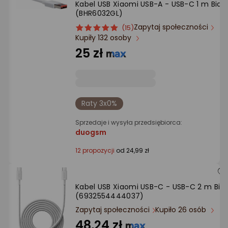
Kabel USB Xiaomi USB-A - USB-C 1 m Biały
Ocena: od najlepszej
(BHR6032GL)
Zapytaj społeczności
ocena
Ocena
(15)
Po ilości komentarzy
Kupiły 132 osoby
produktu
produktu
5/5
25 zł
gwiazdki
Raty 3x0%
Sprzedaje i wysyła przedsiębiorca:
duogsm
12 propozycji
od 24,99 zł
Kabel USB Xiaomi USB-C - USB-C 2 m Biał
(6932554444037)
Zapytaj społeczności
Kupiło 26 osób
48,24 zł