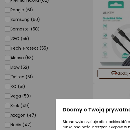
PremiumCord (62)
Reagle (61)
Samsung (60)
Somostel (58)
2GO (55)
Tech-Protect (55)
Alcasa (53)
Blow (52)
dodaj 
Qoltec (51)
XO (51)
Vega (50)
3mk (49)
Dbamy o Twoją prywatn
Axagon (47)
Strona wykorzystuje pliki cookies, któ
Nedis (47)
funkcjonalności naszych sklepów, w t