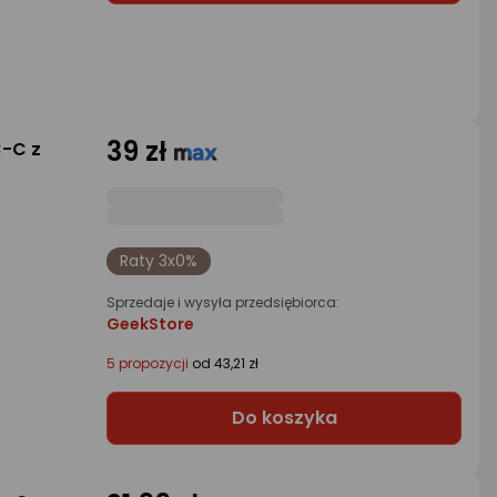
39 zł
B-C z
Raty 3x0%
Sprzedaje i wysyła przedsiębiorca:
GeekStore
5 propozycji
od 43,21 zł
Do koszyka