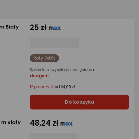
25 zł
m Biały
Raty 3x0%
Sprzedaje i wysyła przedsiębiorca:
duogsm
12 propozycji
od 24,99 zł
Do koszyka
48,24 zł
 m Biały