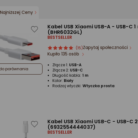
Najniższej Ceny
Kabel USB Xiaomi USB-A - USB-C 1 
(BHR6032GL)
BESTSELLER
Zapytaj społeczności
ocena
Ocena
(15)
Kupiło 135 osób
produktu
produktu
5/5
Złącze 1:
USB-A
gwiazdki
do porównania
Złącze 2:
USB-C
Długość kabla:
1 m
Kolor:
Biały
Rodzaj wtyczki:
Wtyczka prosta
Kabel USB Xiaomi USB-C - USB-C 2
(6932554444037)
BESTSELLER