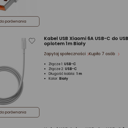
do porównania
Kabel USB Xiaomi 6A USB-C do US
oplotem 1m Biały
Zapytaj społeczności
Kupiło 7 osób
Złącze 1:
USB-C
Złącze 2:
USB-C
Długość kabla:
1 m
Kolor:
Biały
do porównania