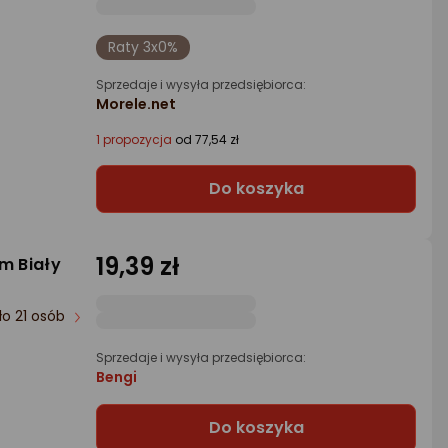
Raty 3x0%
Sprzedaje i wysyła przedsiębiorca:
Morele.net
1 propozycja
od 77,54 zł
Do koszyka
19,39 zł
m Biały
ło 21 osób
Sprzedaje i wysyła przedsiębiorca:
Bengi
Do koszyka