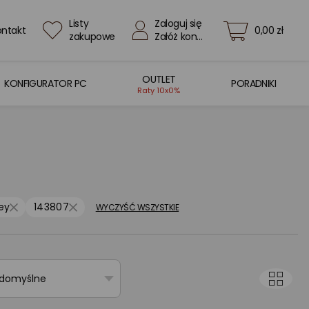
Listy
Zaloguj się
ontakt
0,00 zł
zakupowe
Załóż konto
OUTLET
KONFIGURATOR PC
PORADNIKI
Raty 10x0%
ey
143807
WYCZYŚĆ WSZYSTKIE
 domyślne