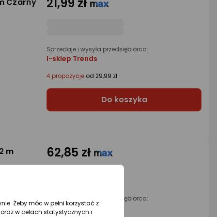
21,99 zł
 m Czarny
Sprzedaje i wysyła przedsiębiorca:
I-sklep Trends
4 propozycje
od 29,99 zł
Do koszyka
62,85 zł
.2 m
Sprzedaje i wysyła przedsiębiorca:
wnie. Żeby móc w pełni korzystać z
Morele.net
oraz w celach statystycznych i