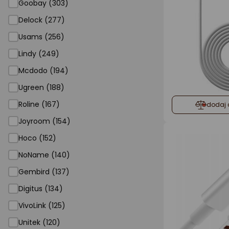
Goobay (303)
Delock (277)
Usams (256)
Lindy (249)
Mcdodo (194)
Ugreen (188)
Roline (167)
dodaj 
Joyroom (154)
Hoco (152)
NoName (140)
Gembird (137)
Digitus (134)
VivoLink (125)
Unitek (120)