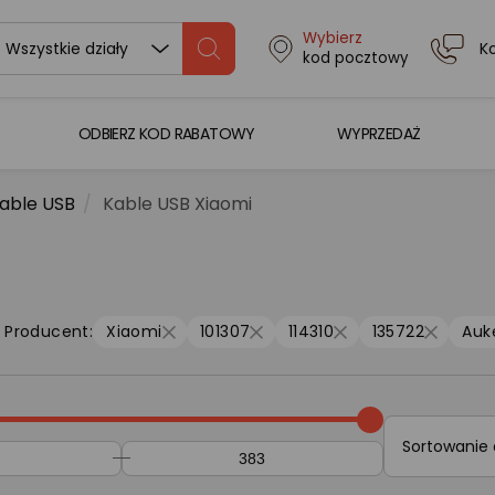
Wybierz
K
Wszystkie działy
kod pocztowy
ODBIERZ KOD RABATOWY
WYPRZEDAŻ
able USB
Kable USB Xiaomi
Producent:
Xiaomi
101307
114310
135722
Auk
Sortowanie