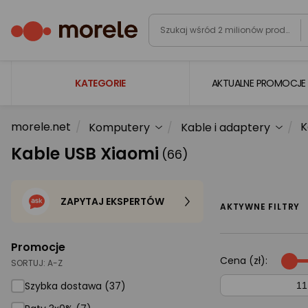
KATEGORIE
AKTUALNE PROMOCJE
morele.net
K
Komputery
Kable i adaptery
Laptopy
Kable USB Xiaomi
(66)
Komputery
Podzespoły komputerowe
ZAPYTAJ EKSPERTÓW
Gaming
AKTYWNE FILTRY
Smartfony i smartwatche
Promocje
Telewizory i audio
Cena (zł):
SORTUJ:
A-Z
Foto i kamery
Szybka dostawa (37)
AGD duże