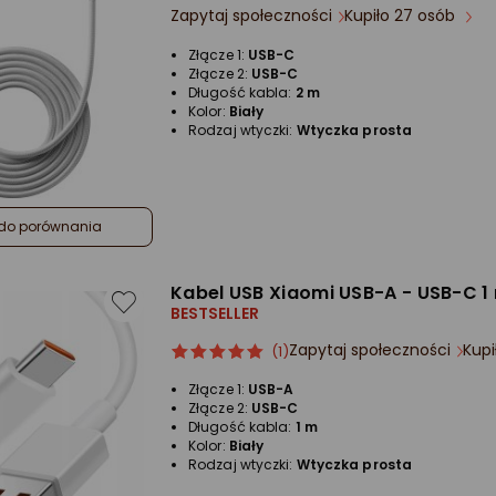
Zapytaj społeczności
Kupiło 27 osób
Złącze 1:
USB-C
Złącze 2:
USB-C
Długość kabla:
2 m
Kolor:
Biały
Rodzaj wtyczki:
Wtyczka prosta
do porównania
Kabel USB Xiaomi USB-A - USB-C 1 
BESTSELLER
Zapytaj społeczności
Kupi
ocena
Ocena
(1)
produktu
produktu
Złącze 1:
USB-A
5/5
Złącze 2:
USB-C
gwiazdki
Długość kabla:
1 m
Kolor:
Biały
Rodzaj wtyczki:
Wtyczka prosta