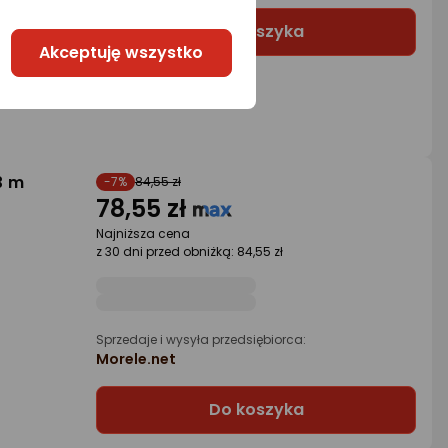
Do koszyka
Akceptuję wszystko
3 m
-7%
84,55 zł
78,55 zł
Najniższa cena
z 30 dni przed obniżką: 84,55 zł
Sprzedaje i wysyła przedsiębiorca:
Morele.net
Do koszyka