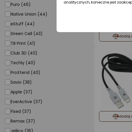
analitycznych, konieczne jest zaakce
Puro (46)
Native Union (44)
eStuff (44)
Green Cell (43)
dodaj 
TB Print (41)
Club 3D (40)
Techly (40)
ProXtend (40)
Savio (38)
Apple (37)
EverActive (37)
Fixed (37)
dodaj 
Remax (37)
Jellico (35)