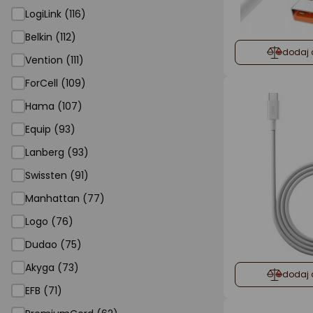
LogiLink (116)
Belkin (112)
dodaj 
Vention (111)
ForCell (109)
Hama (107)
Equip (93)
Lanberg (93)
Swissten (91)
Manhattan (77)
Logo (76)
Dudao (75)
Akyga (73)
dodaj 
EFB (71)