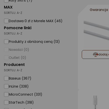
Raty 3x0% (7)
MAX
AGD małe
Gwarancja 
SORTUJ:
A-Z
Dom i ogród
Dostawa 0 zł z Morele MAX (46)
Biuro i firma
Pomocne linki
SORTUJ:
A-Z
Sport i turystyka
Produkty z obniżoną ceną (13)
Zabawki i dziecko
Nowości (0)
Uroda i zdrowie
dodaj 
Outlet (0)
Supermarket
Producent
SORTUJ:
A-Z
Strefa marek
Baseus (367)
InLine (338)
MicroConnect (331)
StarTech (318)