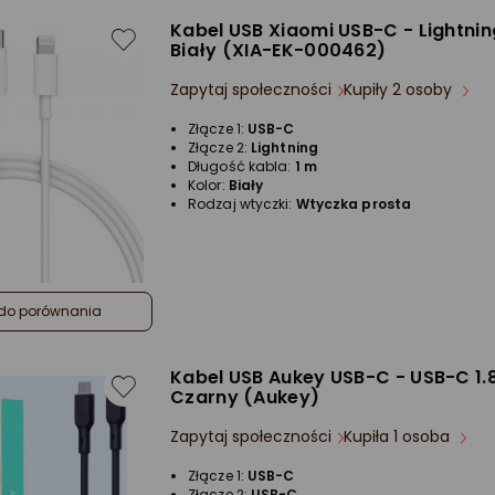
Kabel USB Xiaomi USB-C - Lightnin
Biały (XIA-EK-000462)
Zapytaj społeczności
Kupiły 2 osoby
Złącze 1:
USB-C
Złącze 2:
Lightning
Długość kabla:
1 m
Kolor:
Biały
Rodzaj wtyczki:
Wtyczka prosta
do porównania
Kabel USB Aukey USB-C - USB-C 1.
Czarny (Aukey)
Zapytaj społeczności
Kupiła 1 osoba
Złącze 1:
USB-C
Złącze 2:
USB-C