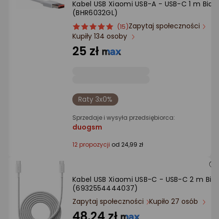
Kabel USB Xiaomi USB-A - USB-C 1 m Biały
Ocena: od najlepszej
(BHR6032GL)
Zapytaj społeczności
ocena
Ocena
(15)
Po ilości komentarzy
Kupiły 134 osoby
produktu
produktu
5/5
25 zł
gwiazdki
Raty 3x0%
Sprzedaje i wysyła przedsiębiorca:
duogsm
12 propozycji
od 24,99 zł
Kabel USB Xiaomi USB-C - USB-C 2 m Biał
(6932554444037)
Zapytaj społeczności
Kupiło 27 osób
48,24 zł