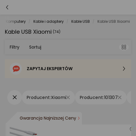
Komputery
Kable i adaptery
Kable USB
Kable USB Xiaomi
Kable USB Xiaomi
(74)
Filtry
Sortuj
ZAPYTAJ EKSPERTÓW
Sortowanie domyślne
Cena - od najniższej
Xiaomi
101307
Cena - od najwyższej
Gwarancja Najniższej Ceny
Po popularności