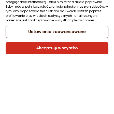
Bengi
przeglądarce internetowej. Dzięki nim strona działa poprawnie.
Żeby móc w pełni korzystać z funkcjonalności naszych sklepów, w
tym, aby dopasować treść reklam do Twoich potrzeb poprzez
profilowanie oraz w celach statystycznych i analitycznych,
Kabel USB Xiaomi 6A USB-C do USB-C z
konieczne jest zaakceptowanie wszystkich plików cookies.
oplotem 1m Biały
Zapytaj społeczności
Kupiło 7 osób
Ustawienia zaawansowane
39 zł
Akceptuję wszystko
Raty 3x0%
Sprzedaje i wysyła przedsiębiorca:
GeekStore
5 propozycji
od 43,21 zł
Kabel USB Aukey USB-C - USB-C 1 m
Czarny (CB-SCC101 BK)