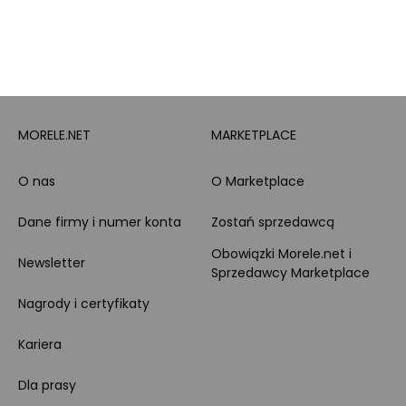
Leasing
Zakupy dla firmy
MORELE.NET
MARKETPLACE
O nas
O Marketplace
Dane firmy i numer konta
Zostań sprzedawcą
Obowiązki Morele.net i
Newsletter
Sprzedawcy Marketplace
Nagrody i certyfikaty
Kariera
Dla prasy