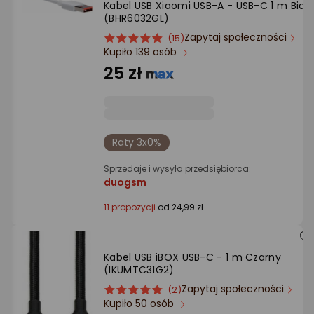
Kabel USB Xiaomi USB-A - USB-C 1 m Biały
Ocena: od najlepszej
(BHR6032GL)
Zapytaj społeczności
ocena
Ocena
(15)
Po ilości komentarzy
Kupiło 139 osób
produktu
produktu
5/5
25 zł
gwiazdki
Raty 3x0%
Sprzedaje i wysyła przedsiębiorca:
duogsm
11 propozycji
od 24,99 zł
Kabel USB iBOX USB-C - 1 m Czarny
(IKUMTC31G2)
Zapytaj społeczności
ocena
Ocena
(2)
Kupiło 50 osób
produktu
produktu