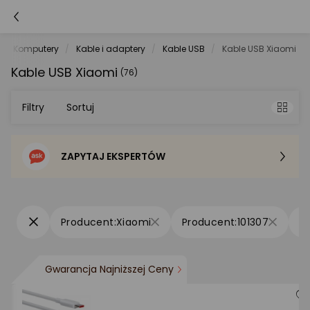
Komputery
Kable i adaptery
Kable USB
Kable USB Xiaomi
Kable USB Xiaomi
(76)
Filtry
Sortuj
ZAPYTAJ EKSPERTÓW
Sortowanie domyślne
Cena - od najniższej
Xiaomi
101307
Cena - od najwyższej
Gwarancja Najniższej Ceny
Po popularności