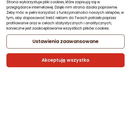
Raty 3x0%
Strona wykorzystuje pliki cookies, które zapisują się w
przeglądarce internetowej. Dzięki nim strona działa poprawnie.
Sprzedaje i wysyła przedsiębiorca:
Żeby móc w pełni korzystać z funkcjonalności naszych sklepów, w
Morele.net
tym, aby dopasować treść reklam do Twoich potrzeb poprzez
profilowanie oraz w celach statystycznych i analitycznych,
konieczne jest zaakceptowanie wszystkich plików cookies.
1 propozycja
od 77,54 zł
Ustawienia zaawansowane
Kabel USB Xiaomi USB-A - USB-C 1 m Biały
Zapytaj społeczności
ocena
Ocena
(1)
Akceptuję wszystko
Kupiło 21 osób
produktu
produktu
5/5
19,39 zł
gwiazdki
Sprzedaje i wysyła przedsiębiorca:
Bengi
Kabel USB Xiaomi Xiaomi 6A Braided USB-