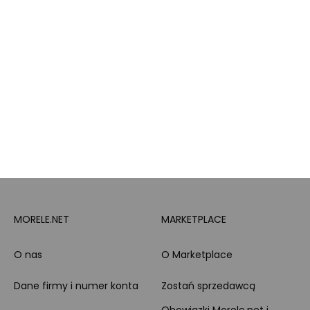
lojalnościowy
produktowe
Pytanie o produkt i
Morele MAX
doradztwo produktowe
PayPo
Opinie o Morele.net
Całodobowe wsparcie
Raty
Klienta
Leasing
Zakupy dla firmy
MORELE.NET
MARKETPLACE
O nas
O Marketplace
Dane firmy i numer konta
Zostań sprzedawcą