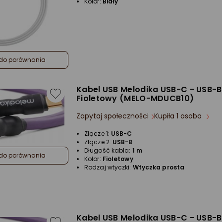
Kolor:
Biały
do porównania
Kabel USB Melodika USB-C - USB-B
Fioletowy (MELO-MDUCB10)
Zapytaj społeczności
Kupiła 1 osoba
Złącze 1:
USB-C
Złącze 2:
USB-B
Długość kabla:
1 m
do porównania
Kolor:
Fioletowy
Rodzaj wtyczki:
Wtyczka prosta
Kabel USB Melodika USB-C - USB-B