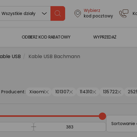
Wybierz
K
Wszystkie działy
kod pocztowy
ODBIERZ KOD RABATOWY
WYPRZEDAŻ
able USB
Kable USB Bachmann
Producent:
Xiaomi
101307
114310
135722
252
Sortowanie