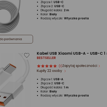
Złącze 1:
USB-C
Złącze 2:
USB-C
Długość kabla:
2 m
Kolor:
Biały
Rodzaj wtyczki:
Wtyczka prosta
do porównania
Kabel USB Xiaomi USB-A - USB-C 1 
BESTSELLER
Zapytaj społeczności
ocena
Ocena
(1)
Kupiły 22 osoby
produktu
produktu
5/5
Złącze 1:
USB-A
gwiazdki
Złącze 2:
USB-C
Długość kabla:
1 m
Kolor:
Biały
Rodzaj wtyczki:
Wtyczka prosta