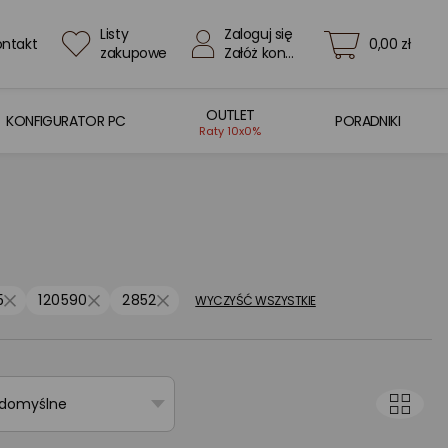
Listy
Zaloguj się
ontakt
0,00 zł
zakupowe
Załóż konto
OUTLET
KONFIGURATOR PC
PORADNIKI
Raty 10x0%
5
120590
2852
WYCZYŚĆ WSZYSTKIE
 domyślne