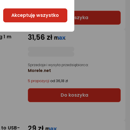
Morele.net
Akceptuję wszystko
Do koszyka
31,56 zł
g 1 m
Sprzedaje i wysyła przedsiębiorca:
Morele.net
5 propozycji
od 36,18 zł
Do koszyka
29 zł
 to USB-