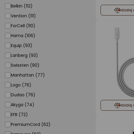
Belkin (112)
dodaj 
Vention (111)
ForCell (110)
Hama (106)
Equip (93)
Lanberg (93)
Swissten (90)
Manhattan (77)
Logo (76)
Dudao (76)
Akyga (74)
dodaj 
EFB (72)
PremiumCord (62)