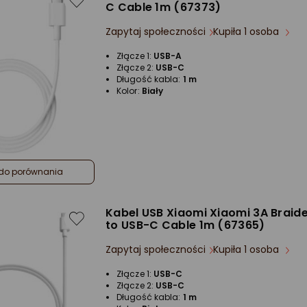
C Cable 1m (67373)
Zapytaj społeczności
Kupiła 1 osoba
Złącze 1:
USB-A
Złącze 2:
USB-C
Długość kabla:
1 m
Kolor:
Biały
do porównania
Kabel USB Xiaomi Xiaomi 3A Braid
to USB-C Cable 1m (67365)
Zapytaj społeczności
Kupiła 1 osoba
Złącze 1:
USB-C
Złącze 2:
USB-C
Długość kabla:
1 m