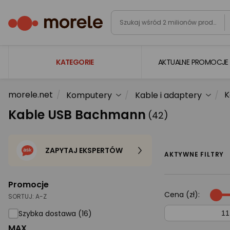
KATEGORIE
AKTUALNE PROMOCJE
morele.net
K
Komputery
Kable i adaptery
Laptopy
Kable USB Bachmann
(42)
Komputery
Podzespoły komputerowe
ZAPYTAJ EKSPERTÓW
Gaming
AKTYWNE FILTRY
Smartfony i smartwatche
Promocje
Telewizory i audio
Cena (zł):
SORTUJ:
A-Z
Foto i kamery
Szybka dostawa (16)
MAX
AGD duże