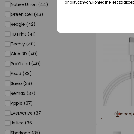
analitycznych, konieczne jest zaakce
Native Union (44)
dodaj 
Green Cell (43)
Reagle (42)
TB Print (41)
Techly (40)
Club 3D (40)
ProXtend (40)
Fixed (38)
Savio (38)
Remax (37)
Apple (37)
EverActive (37)
dodaj 
Jellico (36)
Sharkoon (35)