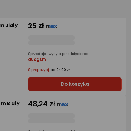
25 zł
m Biały
Sprzedaje i wysyła przedsiębiorca:
duogsm
8 propozycji
od 24,99 zł
Do koszyka
48,24 zł
 m Biały