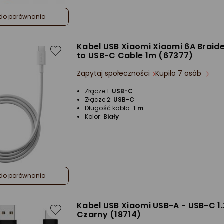
do porównania
Kabel USB Xiaomi Xiaomi 6A Braid
to USB-C Cable 1m (67377)
Zapytaj społeczności
Kupiło 7 osób
Złącze 1:
USB-C
Złącze 2:
USB-C
Długość kabla:
1 m
Kolor:
Biały
do porównania
Kabel USB Xiaomi USB-A - USB-C 1
Czarny (18714)