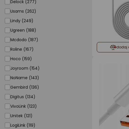
Delock (277)
Usams (262)
Lindy (249)
Ugreen (188)
Mcdodo (187)
dodaj 
Roline (167)
Hoco (159)
Joyroom (154)
NoName (143)
Gembird (136)
Digitus (134)
VivoLink (123)
Unitek (121)
LogiLink (119)