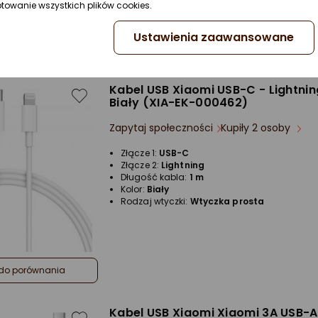
ptowanie wszystkich plików cookies.
do porównania
Ustawienia zaawansowane
Kabel USB Xiaomi USB-C - Lightnin
Biały (XIA-EK-000462)
Zapytaj społeczności
Kupiły 2 osoby
Złącze 1:
USB-C
Złącze 2:
Lightning
Długość kabla:
1 m
Kolor:
Biały
Rodzaj wtyczki:
Wtyczka prosta
do porównania
Kabel USB Xiaomi Xiaomi 3A USB-A