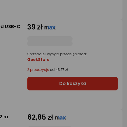
39 zł
ed USB-C
Sprzedaje i wysyła przedsiębiorca:
GeekStore
2 propozycje
od 43,27 zł
Do koszyka
62,85 zł
.2 m