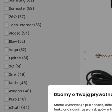
Samsung (62)
Somostel (58)
2GO (57)
Tech-Protect (55)
Alcasa (54)
Blow (52)
Vega (52)
dodaj 
Qoltec (51)
XO (51)
3mk (49)
Nedis (48)
Axagon (48)
Dbamy o Twoją prywatn
Puro (46)
Strona wykorzystuje pliki cookies, któ
eStuff (44)
funkcjonalności naszych sklepów, w t