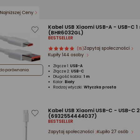
Najniższej Ceny
Kabel USB Xiaomi USB-A - USB-C 1 
(BHR6032GL)
BESTSELLER
Zapytaj społeczności
ocena
Ocena
(15)
Kupiły 144 osoby
produktu
produktu
5/5
Złącze 1:
USB-A
gwiazdki
do porównania
Złącze 2:
USB-C
Długość kabla:
1 m
Kolor:
Biały
Rodzaj wtyczki:
Wtyczka prosta
Kabel USB Xiaomi USB-C - USB-C 2
(6932554444037)
BESTSELLER
Zapytaj społeczności
Kupiło 27 osób