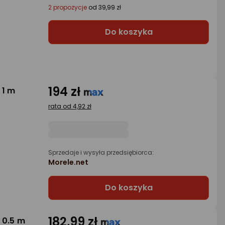
2 propozycje
od 39,99 zł
Do koszyka
194 zł
 1 m
rata od 4,92 zł
Sprzedaje i wysyła przedsiębiorca:
Morele.net
Do koszyka
182,99 zł
 0.5 m