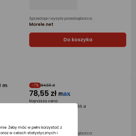
Sprzedaje i wysyła przedsiębiorca:
Morele.net
Do koszyka
3 m
-7%
84,55 zł
78,55 zł
Najniższa cena
z 30 dni przed obniżką: 84,55 zł
wnie. Żeby móc w pełni korzystać z
oraz w celach statystycznych i
Sprzedaje i wysyła przedsiębiorca: