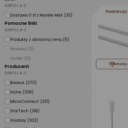
SORTUJ:
A-Z
AGD małe
Gwarancja 
Dostawa 0 zł z Morele MAX (33)
Dom i ogród
Pomocne linki
SORTUJ:
A-Z
Biuro i firma
Produkty z obniżoną ceną (6)
Sport i turystyka
Nowości (0)
Zabawki i dziecko
Outlet (0)
Uroda i zdrowie
dodaj 
Producent
SORTUJ:
Supermarket
A-Z
Baseus (370)
Strefa marek
InLine (339)
MicroConnect (331)
StarTech (318)
Goobay (302)