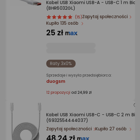
Kabel USB Xiaomi USB-A - USB-C 1 m Biały
Ocena: od najlepszej
(BHR6032GL)
Zapytaj społeczności
ocena
Ocena
(15)
Po ilości komentarzy
Kupiło 135 osób
produktu
produktu
5/5
25 zł
gwiazdki
Raty 3x0%
Sprzedaje i wysyła przedsiębiorca:
duogsm
12 propozycji
od 24,99 zł
Kabel USB Xiaomi USB-C - USB-C 2 m Biał
(6932554444037)
Zapytaj społeczności
Kupiło 27 osób
48,24 zł