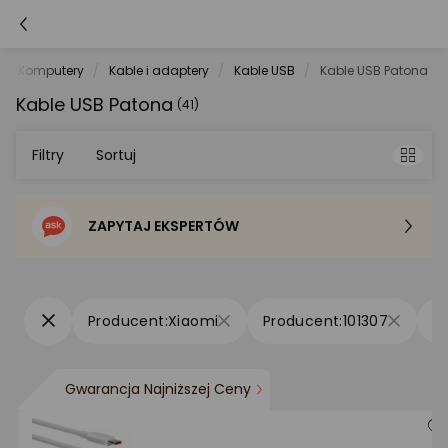
Komputery
Kable i adaptery
Kable USB
Kable USB Patona
Kable USB Patona
(41)
Filtry
Sortuj
ZAPYTAJ EKSPERTÓW
Sortowanie domyślne
Cena - od najniższej
Xiaomi
101307
Cena - od najwyższej
Gwarancja Najniższej Ceny
Po popularności