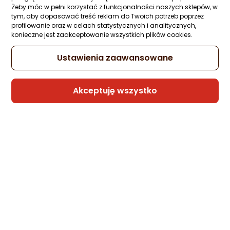
Bengi
Żeby móc w pełni korzystać z funkcjonalności naszych sklepów, w
tym, aby dopasować treść reklam do Twoich potrzeb poprzez
profilowanie oraz w celach statystycznych i analitycznych,
konieczne jest zaakceptowanie wszystkich plików cookies.
Kabel USB Scangrip USB-A - Uniwersalne 1
m Czarny (SG035307)
Ustawienia zaawansowane
Zapytaj społeczności
Kupiło 18 osób
14,76 zł
Akceptuję wszystko
Sprzedaje i wysyła przedsiębiorca:
Morele.net
Kabel USB Xiaomi 6A USB-C do USB-C z
oplotem 1m Biały
Zapytaj społeczności
Kupiło 7 osób
39 zł