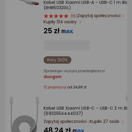
Kabel USB Xiaomi USB-A - USB-C 1 m Biały
Ocena: od najlepszej
(BHR6032GL)
Zapytaj społeczności
ocena
Ocena
(15)
Po ilości komentarzy
Kupiły 134 osoby
produktu
produktu
5/5
25 zł
gwiazdki
Raty 3x0%
Sprzedaje i wysyła przedsiębiorca:
duogsm
12 propozycji
od 24,99 zł
Kabel USB Xiaomi USB-C - USB-C 2 m Biał
(6932554444037)
Zapytaj społeczności
Kupiło 27 osób
48,24 zł