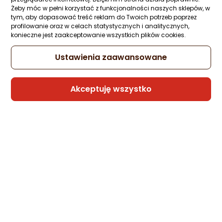
Bengi
Żeby móc w pełni korzystać z funkcjonalności naszych sklepów, w
tym, aby dopasować treść reklam do Twoich potrzeb poprzez
profilowanie oraz w celach statystycznych i analitycznych,
konieczne jest zaakceptowanie wszystkich plików cookies.
Kabel USB Scangrip USB-A - Uniwersalne 1
m Czarny (SG035307)
Ustawienia zaawansowane
Zapytaj społeczności
Kupiło 18 osób
14,76 zł
Akceptuję wszystko
Sprzedaje i wysyła przedsiębiorca:
Morele.net
Kabel USB Xiaomi 6A USB-C do USB-C z
oplotem 1m Biały
Zapytaj społeczności
Kupiło 7 osób
39 zł