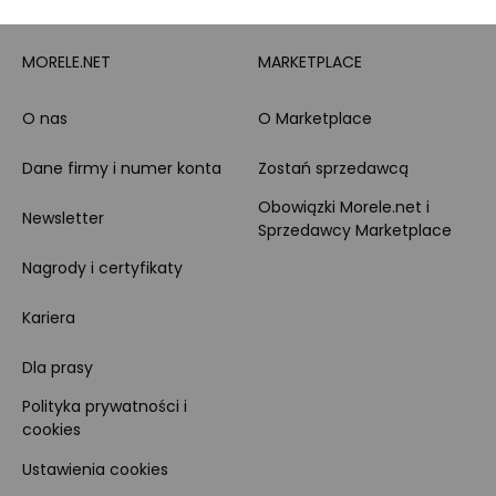
MORELE.NET
MARKETPLACE
O nas
O Marketplace
Dane firmy i numer konta
Zostań sprzedawcą
Obowiązki Morele.net i
Newsletter
Sprzedawcy Marketplace
Nagrody i certyfikaty
Kariera
Dla prasy
Polityka prywatności i
cookies
Ustawienia cookies