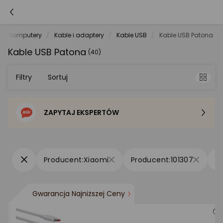
Komputery
Kable i adaptery
Kable USB
Kable USB Patona
Kable USB Patona
(40)
Filtry
Sortuj
ZAPYTAJ EKSPERTÓW
Sortowanie domyślne
Cena - od najniższej
Xiaomi
101307
Cena - od najwyższej
Gwarancja Najniższej Ceny
Po popularności