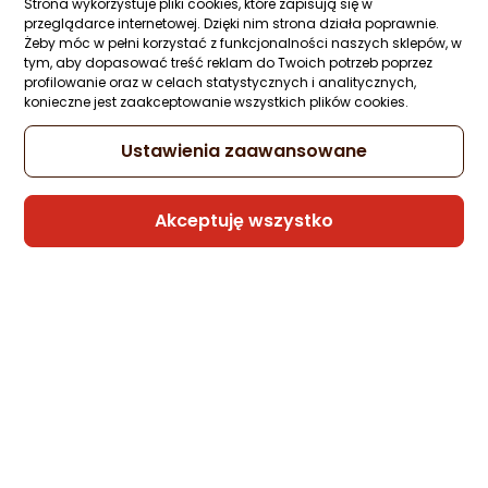
Strona wykorzystuje pliki cookies, które zapisują się w
Ocena: od najlepszej
Zapytaj społeczności
ocena
Ocena
(1)
przeglądarce internetowej. Dzięki nim strona działa poprawnie.
Kupiła 1 osoba
produktu
produktu
Żeby móc w pełni korzystać z funkcjonalności naszych sklepów, w
5/5
tym, aby dopasować treść reklam do Twoich potrzeb poprzez
-12%
16,98 zł
Po ilości komentarzy
gwiazdki
profilowanie oraz w celach statystycznych i analitycznych,
14,99 zł
konieczne jest zaakceptowanie wszystkich plików cookies.
Najniższa cena
z 30 dni przed obniżką: 16,98 zł
Ustawienia zaawansowane
Akceptuję wszystko
Sprzedaje i wysyła przedsiębiorca:
DDW LOGISTICS
Poradniki zakupowe