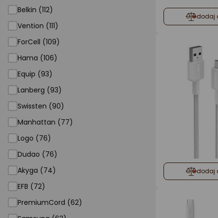
Belkin (112)
dodaj 
Vention (111)
ForCell (109)
Hama (106)
Equip (93)
Lanberg (93)
Swissten (90)
Manhattan (77)
Logo (76)
Dudao (76)
Akyga (74)
dodaj 
EFB (72)
PremiumCord (62)