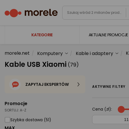
KATEGORIE
AKTUALNE PROMOCJE
morele.net
K
Komputery
Kable i adaptery
Laptopy
Kable USB Xiaomi
(79)
Komputery
Podzespoły komputerowe
ZAPYTAJ EKSPERTÓW
Gaming
AKTYWNE FILTRY
Smartfony i smartwatche
Promocje
Telewizory i audio
Cena (zł):
SORTUJ:
A-Z
Foto i kamery
Szybka dostawa (51)
MAX
AGD duże