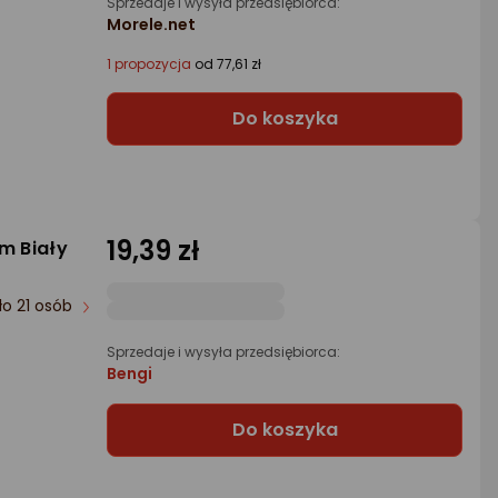
Sprzedaje i wysyła przedsiębiorca:
Morele.net
1 propozycja
od 77,61 zł
Do koszyka
19,39 zł
m Biały
ło 21 osób
Sprzedaje i wysyła przedsiębiorca:
Bengi
Do koszyka