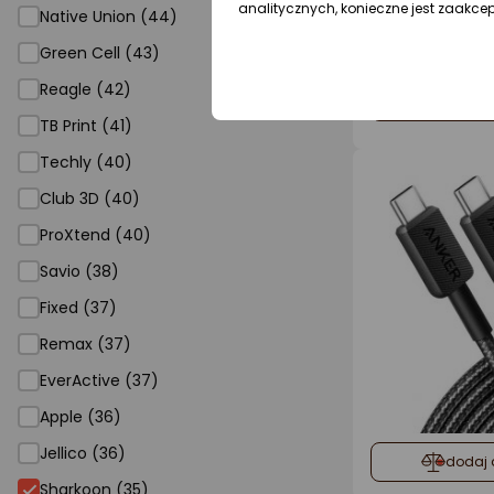
analitycznych, konieczne jest zaakce
Native Union (44)
Green Cell (43)
Reagle (42)
dodaj 
TB Print (41)
Techly (40)
Club 3D (40)
ProXtend (40)
Savio (38)
Fixed (37)
Remax (37)
EverActive (37)
Apple (36)
Jellico (36)
dodaj 
Sharkoon (35)