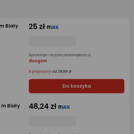
25 zł
m Biały
Sprzedaje i wysyła przedsiębiorca:
duogsm
8 propozycji
od 24,99 zł
Do koszyka
48,24 zł
 m Biały