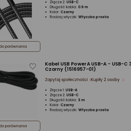
Złącze 2:
USB-C
Długość kabla:
0.9 m
Kolor:
Czarny
Rodzaj wtyczki:
Wtyczka prosta
do porównania
Kabel USB PowerA USB-A - USB-C 
Czarny (1516957-01)
Zapytaj społeczności
Kupiły 2 osoby
Złącze 1:
USB-A
Złącze 2:
USB-C
Długość kabla:
3 m
Kolor:
Czarny
Rodzaj wtyczki:
Wtyczka prosta
do porównania