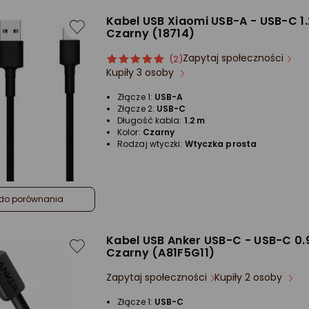
Kabel USB Xiaomi USB-A - USB-C 1
Czarny (18714)
Zapytaj społeczności
ocena
Ocena
(2)
Kupiły 3 osoby
produktu
produktu
5/5
Złącze 1:
USB-A
gwiazdki
Złącze 2:
USB-C
Długość kabla:
1.2 m
Kolor:
Czarny
Rodzaj wtyczki:
Wtyczka prosta
do porównania
Kabel USB Anker USB-C - USB-C 0.
Czarny (A81F5G11)
Zapytaj społeczności
Kupiły 2 osoby
Złącze 1:
USB-C