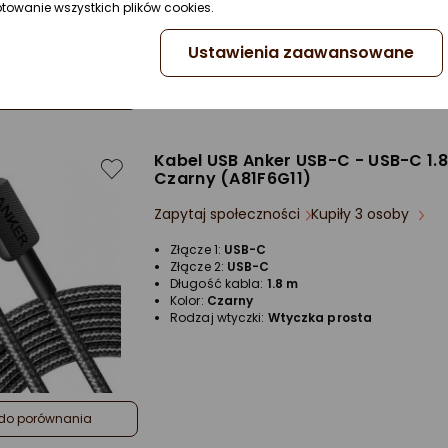
ptowanie wszystkich plików cookies.
Ustawienia zaawansowane
do porównania
Kabel USB Anker USB-C - USB-C 1.
Czarny (A81F6G11)
Zapytaj społeczności
Kupiły 3 osoby
Złącze 1:
USB-C
Złącze 2:
USB-C
Długość kabla:
1.8 m
Kolor:
Czarny
Rodzaj wtyczki:
Wtyczka prosta
do porównania