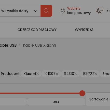
Wybierz
K
Wszystkie działy
kod pocztowy
ODBIERZ KOD RABATOWY
WYPRZEDAŻ
able USB
Kable USB Xiaomi
Producent:
Xiaomi
101307
114310
135722
Sha
Sortowanie