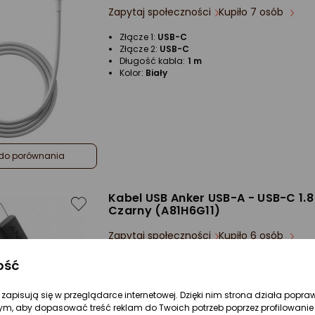
Zapytaj społeczności
Kupiło 7 osób
Złącze 1:
USB-C
Złącze 2:
USB-C
Długość kabla:
1 m
Kolor:
Biały
do porównania
Kabel USB Anker USB-A - USB-C 1.
Czarny (A81H6G11)
Zapytaj społeczności
Kupiło 6 osób
Złącze 1:
USB-A
ość
Złącze 2:
USB-C
Długość kabla:
1.8 m
re zapisują się w przeglądarce internetowej. Dzięki nim strona działa popra
Kolor:
Czarny
ym, aby dopasować treść reklam do Twoich potrzeb poprzez profilowanie 
Rodzaj wtyczki:
Wtyczka prosta