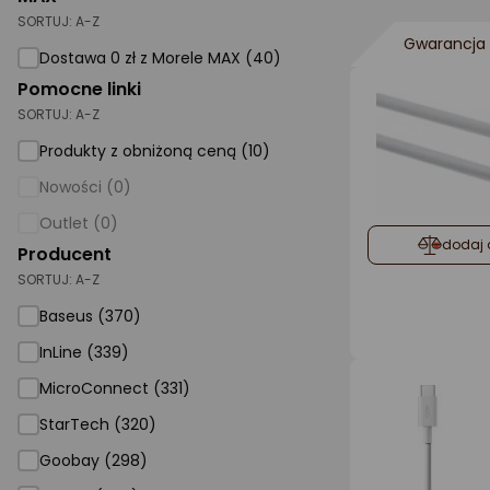
SORTUJ:
A-Z
AGD małe
Gwarancja 
Dostawa 0 zł z Morele MAX (40)
Dom i ogród
Pomocne linki
SORTUJ:
A-Z
Biuro i firma
Produkty z obniżoną ceną (10)
Sport i turystyka
Nowości (0)
Zabawki i dziecko
Outlet (0)
Uroda i zdrowie
dodaj 
Producent
SORTUJ:
Supermarket
A-Z
Baseus (370)
Strefa marek
InLine (339)
MicroConnect (331)
StarTech (320)
Goobay (298)