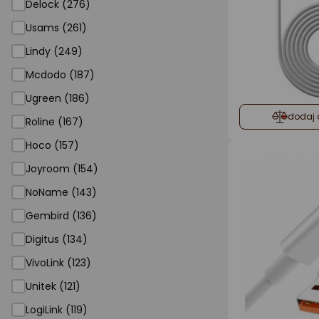
Delock (276)
Usams (261)
Lindy (249)
Mcdodo (187)
Ugreen (186)
dodaj 
Roline (167)
Hoco (157)
Joyroom (154)
NoName (143)
Gembird (136)
Digitus (134)
VivoLink (123)
Unitek (121)
LogiLink (119)