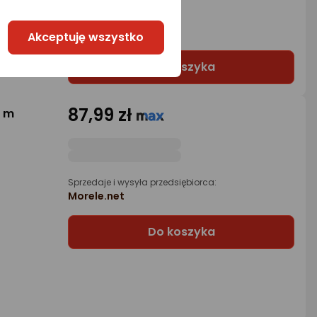
Morele.net
5 propozycji
od 97,52 zł
Akceptuję wszystko
Do koszyka
87,99 zł
8 m
Sprzedaje i wysyła przedsiębiorca:
Morele.net
Do koszyka