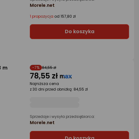
Morele.net
1 propozycja
od 157,80 zł
Do koszyka
3 m
-7%
84,55 zł
78,55 zł
Najniższa cena
z 30 dni przed obniżką: 84,55 zł
Sprzedaje i wysyła przedsiębiorca:
Morele.net
Do koszyka