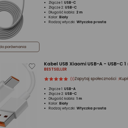
Złącze 1:
USB-C
Złącze 2:
USB-C
Długość kabla:
2 m
Kolor:
Biały
Rodzaj wtyczki:
Wtyczka prosta
do porównania
Kabel USB Xiaomi USB-A - USB-C 1 
BESTSELLER
Zapytaj społeczności
Kupi
ocena
Ocena
(1)
produktu
produktu
Złącze 1:
USB-A
5/5
Złącze 2:
USB-C
gwiazdki
Długość kabla:
1 m
Kolor:
Biały
Rodzaj wtyczki:
Wtyczka prosta