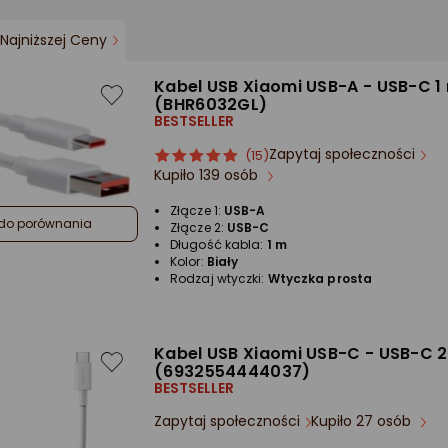
Najniższej Ceny
Kabel USB Xiaomi USB-A - USB-C 1 
(BHR6032GL)
BESTSELLER
Zapytaj społeczności
ocena
Ocena
(15)
Kupiło 139 osób
produktu
produktu
5/5
Złącze 1:
USB-A
gwiazdki
do porównania
Złącze 2:
USB-C
Długość kabla:
1 m
Kolor:
Biały
Rodzaj wtyczki:
Wtyczka prosta
Kabel USB Xiaomi USB-C - USB-C 2
(6932554444037)
BESTSELLER
Zapytaj społeczności
Kupiło 27 osób