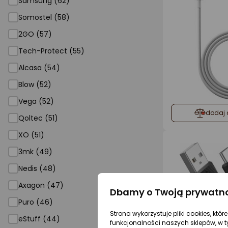
Samsung (62)
Somostel (58)
2GO (57)
Tech-Protect (55)
Alcasa (54)
Blow (52)
Vega (52)
dodaj 
Qoltec (51)
XO (51)
3mk (49)
Nedis (48)
Axagon (47)
Dbamy o Twoją prywatn
Puro (46)
Strona wykorzystuje pliki cookies, któ
eStuff (44)
funkcjonalności naszych sklepów, w t