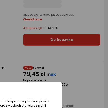
Sprzedaje i wysyła przedsiębiorca:
GeekStore
3 propozycje
od 43,21 zł
Do koszyka
8 m
-9%
86,99 zł
79,45 zł
Najniższa cena
z 30 dni przed obniżką: 86,99 zł
wnie. Żeby móc w pełni korzystać z
oraz w celach statystycznych i
Sprzedaje i wysyła przedsiębiorca: