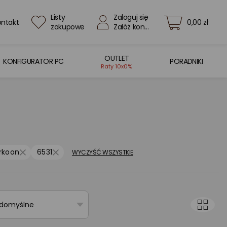
Listy
Zaloguj się
ontakt
0,00 zł
zakupowe
Załóż konto
OUTLET
KONFIGURATOR PC
PORADNIKI
Raty 10x0%
rkoon
6531
WYCZYŚĆ WSZYSTKIE
 domyślne