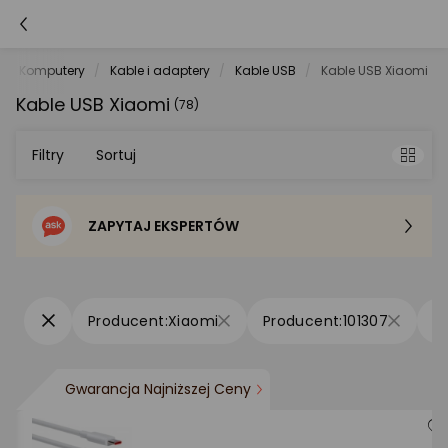
Komputery
Kable i adaptery
Kable USB
Kable USB Xiaomi
Kable USB Xiaomi
(78)
Filtry
Sortuj
ZAPYTAJ EKSPERTÓW
Sortowanie domyślne
Cena - od najniższej
Xiaomi
101307
Cena - od najwyższej
Gwarancja Najniższej Ceny
Po popularności