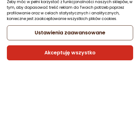
Żeby móc w pełni korzystać z funkcjonalności naszych sklepów, w
C to USB-C Cable 1m (67377)
tym, aby dopasować treść reklam do Twoich potrzeb poprzez
Zapytaj społeczności
Kupiło 7 osób
profilowanie oraz w celach statystycznych i analitycznych,
39 zł
konieczne jest zaakceptowanie wszystkich plików cookies.
Ustawienia zaawansowane
Sprzedaje i wysyła przedsiębiorca:
Akceptuję wszystko
GeekStore
2 propozycje
od 43,27 zł
Kabel USB Jellico USB-A - Lightning 1 m
Biały (6974929201371)
Zapytaj społeczności
Kupiły 3 osoby
10,73 zł