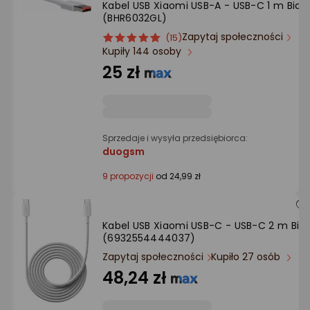
Kabel USB Xiaomi USB-A - USB-C 1 m Biały
Ocena: od najlepszej
(BHR6032GL)
Zapytaj społeczności
ocena
Ocena
(15)
Po ilości komentarzy
Kupiły 144 osoby
produktu
produktu
5/5
25 zł
gwiazdki
Sprzedaje i wysyła przedsiębiorca:
duogsm
9 propozycji
od 24,99 zł
Kabel USB Xiaomi USB-C - USB-C 2 m Biał
(6932554444037)
Zapytaj społeczności
Kupiło 27 osób
48,24 zł