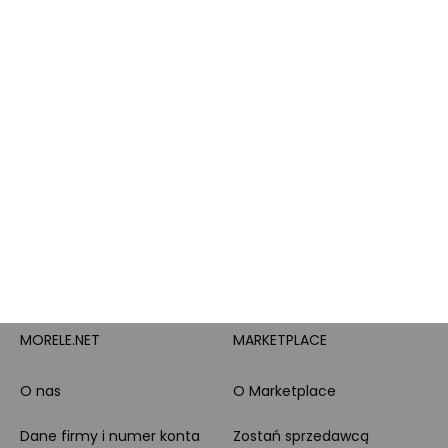
Brand Club - program
Wszystkie kategorie
lojalnościowy
produktowe
Pytanie o produkt i
Morele MAX
doradztwo produktowe
PayPo
Opinie o Morele.net
Całodobowe wsparcie
Raty
Klienta
Leasing
Zakupy dla firmy
MORELE.NET
MARKETPLACE
O nas
O Marketplace
Dane firmy i numer konta
Zostań sprzedawcą