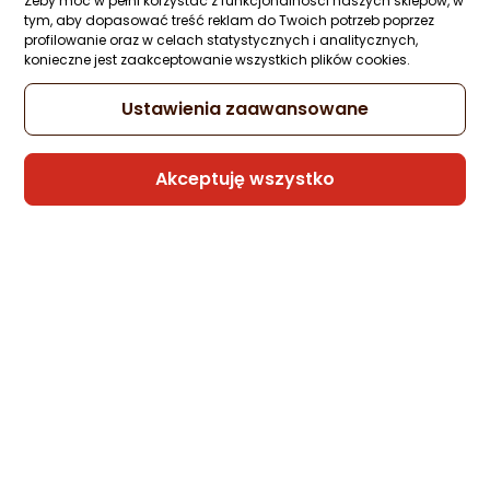
Bengi
Żeby móc w pełni korzystać z funkcjonalności naszych sklepów, w
tym, aby dopasować treść reklam do Twoich potrzeb poprzez
profilowanie oraz w celach statystycznych i analitycznych,
konieczne jest zaakceptowanie wszystkich plików cookies.
Kabel USB Xiaomi 6A USB-C do USB-C z
oplotem 1m Biały
Ustawienia zaawansowane
Zapytaj społeczności
Kupiło 7 osób
39 zł
Akceptuję wszystko
Raty 3x0%
Sprzedaje i wysyła przedsiębiorca:
GeekStore
5 propozycji
od 43,21 zł
Kabel USB ForCell USB-C - USB-C 0.25 m
Czarny