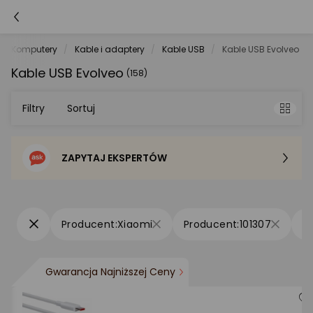
Komputery
Kable i adaptery
Kable USB
Kable USB Evolveo
Kable USB Evolveo
(158)
Filtry
Sortuj
ZAPYTAJ EKSPERTÓW
Sortowanie domyślne
Cena - od najniższej
Xiaomi
101307
Cena - od najwyższej
Gwarancja Najniższej Ceny
Po popularności