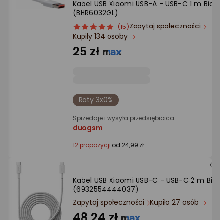
Kabel USB Xiaomi USB-A - USB-C 1 m Biały
Ocena: od najlepszej
(BHR6032GL)
Zapytaj społeczności
ocena
Ocena
(15)
Po ilości komentarzy
Kupiły 134 osoby
produktu
produktu
5/5
25 zł
gwiazdki
Raty 3x0%
Sprzedaje i wysyła przedsiębiorca:
duogsm
12 propozycji
od 24,99 zł
Kabel USB Xiaomi USB-C - USB-C 2 m Biał
(6932554444037)
Zapytaj społeczności
Kupiło 27 osób
48,24 zł