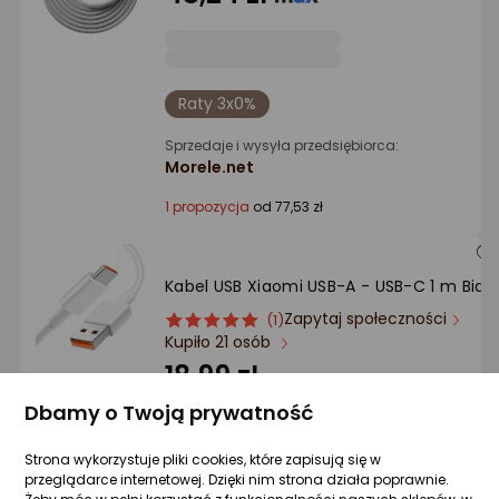
Raty 3x0%
Sprzedaje i wysyła przedsiębiorca:
Morele.net
1 propozycja
od 77,53 zł
Kabel USB Xiaomi USB-A - USB-C 1 m Biały
Zapytaj społeczności
ocena
Ocena
(1)
Kupiło 21 osób
produktu
produktu
5/5
18,99 zł
gwiazdki
Dbamy o Twoją prywatność
Strona wykorzystuje pliki cookies, które zapisują się w
Sprzedaje i wysyła przedsiębiorca:
przeglądarce internetowej. Dzięki nim strona działa poprawnie.