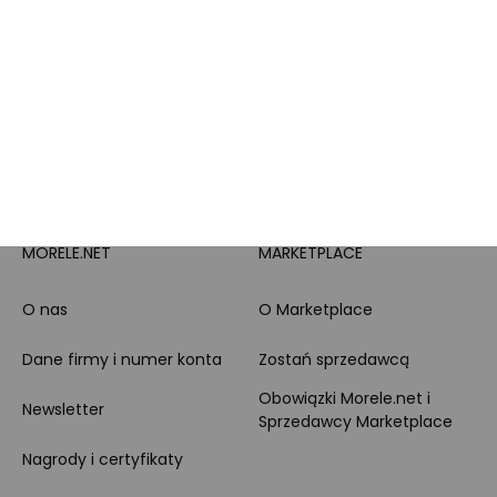
PayPo
Opinie o Morele.net
Całodobowe wsparcie
Raty
Klienta
Leasing
Zakupy dla firmy
MORELE.NET
MARKETPLACE
O nas
O Marketplace
Dane firmy i numer konta
Zostań sprzedawcą
Obowiązki Morele.net i
Newsletter
Sprzedawcy Marketplace
Nagrody i certyfikaty