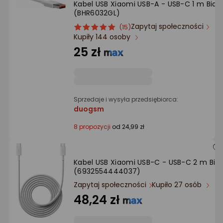
Kabel USB Xiaomi USB-A - USB-C 1 m Biały
Ocena: od najlepszej
(BHR6032GL)
Zapytaj społeczności
ocena
Ocena
(15)
Po ilości komentarzy
Kupiły 144 osoby
produktu
produktu
5/5
25 zł
gwiazdki
Sprzedaje i wysyła przedsiębiorca:
duogsm
8 propozycji
od 24,99 zł
Kabel USB Xiaomi USB-C - USB-C 2 m Biał
(6932554444037)
Zapytaj społeczności
Kupiło 27 osób
48,24 zł