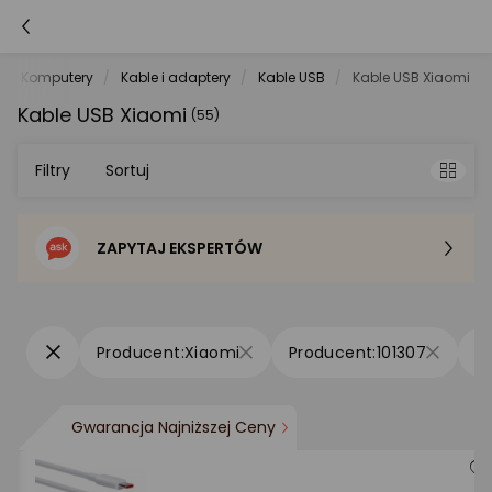
Komputery
Kable i adaptery
Kable USB
Kable USB Xiaomi
Kable USB Xiaomi
(55)
Filtry
Sortuj
ZAPYTAJ EKSPERTÓW
Sortowanie domyślne
Cena - od najniższej
Xiaomi
101307
Cena - od najwyższej
Gwarancja Najniższej Ceny
Po popularności