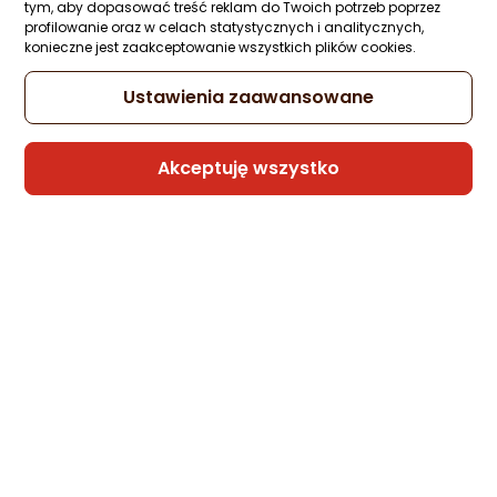
tym, aby dopasować treść reklam do Twoich potrzeb poprzez
C to USB-C Cable 1m (67377)
profilowanie oraz w celach statystycznych i analitycznych,
Zapytaj społeczności
Kupiło 7 osób
konieczne jest zaakceptowanie wszystkich plików cookies.
39 zł
Ustawienia zaawansowane
Akceptuję wszystko
Sprzedaje i wysyła przedsiębiorca:
GeekStore
2 propozycje
od 43,27 zł
Kabel USB Xiaomi USB-A - USB-C 1.2 m
Czarny (18714)
Zapytaj społeczności
ocena
Ocena
(2)
Kupiły 3 osoby
produktu
produktu
5/5
62,85 zł
gwiazdki