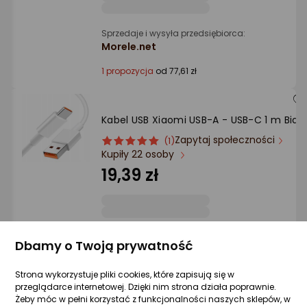
Sprzedaje i wysyła przedsiębiorca:
Morele.net
1 propozycja
od 77,61 zł
Kabel USB Xiaomi USB-A - USB-C 1 m Biały
Zapytaj społeczności
ocena
Ocena
(1)
Kupiły 22 osoby
produktu
produktu
5/5
19,39 zł
gwiazdki
Sprzedaje i wysyła przedsiębiorca:
Dbamy o Twoją prywatność
Bengi
Strona wykorzystuje pliki cookies, które zapisują się w
przeglądarce internetowej. Dzięki nim strona działa poprawnie.
Żeby móc w pełni korzystać z funkcjonalności naszych sklepów, w
Kabel USB Xiaomi Xiaomi 6A Braided USB-