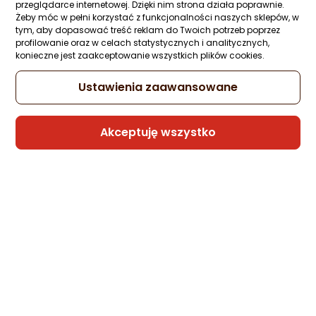
Bengi
przeglądarce internetowej. Dzięki nim strona działa poprawnie.
Żeby móc w pełni korzystać z funkcjonalności naszych sklepów, w
tym, aby dopasować treść reklam do Twoich potrzeb poprzez
profilowanie oraz w celach statystycznych i analitycznych,
Kabel USB Xiaomi Xiaomi 6A Braided USB-
konieczne jest zaakceptowanie wszystkich plików cookies.
C to USB-C Cable 1m (67377)
Zapytaj społeczności
Kupiło 7 osób
Ustawienia zaawansowane
39 zł
Akceptuję wszystko
Raty 3x0%
Sprzedaje i wysyła przedsiębiorca:
GeekStore
4 propozycje
od 43,21 zł
Kabel USB Xiaomi USB-A - USB-C 1.2 m
Czarny (18714)