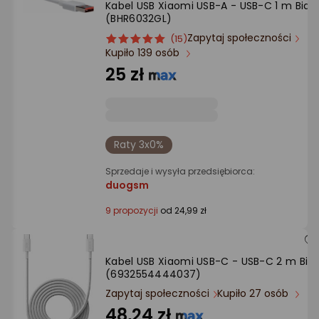
Kabel USB Xiaomi USB-A - USB-C 1 m Biały
Ocena: od najlepszej
(BHR6032GL)
Zapytaj społeczności
ocena
Ocena
(15)
Po ilości komentarzy
Kupiło 139 osób
produktu
produktu
5/5
25 zł
gwiazdki
Raty 3x0%
Sprzedaje i wysyła przedsiębiorca:
duogsm
9 propozycji
od 24,99 zł
Kabel USB Xiaomi USB-C - USB-C 2 m Biał
(6932554444037)
Zapytaj społeczności
Kupiło 27 osób
48,24 zł