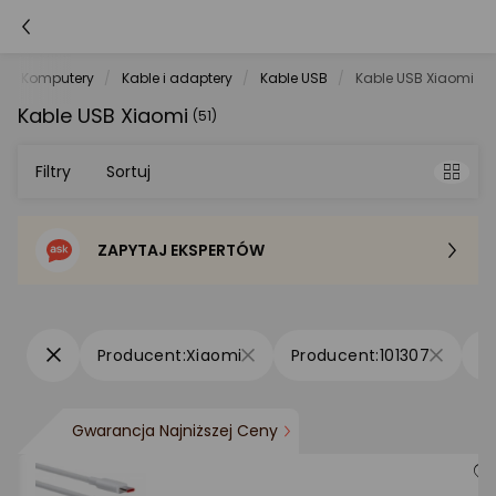
Komputery
Kable i adaptery
Kable USB
Kable USB Xiaomi
Kable USB Xiaomi
(51)
Filtry
Sortuj
ZAPYTAJ EKSPERTÓW
Sortowanie domyślne
Cena - od najniższej
Xiaomi
101307
Cena - od najwyższej
Gwarancja Najniższej Ceny
Po popularności