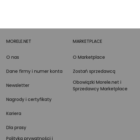
Zakupy dla firmy
MORELE.NET
MARKETPLACE
O nas
O Marketplace
Dane firmy i numer konta
Zostań sprzedawcą
Obowiązki Morele.net i
Newsletter
Sprzedawcy Marketplace
Nagrody i certyfikaty
Kariera
Dla prasy
Polityka prywatności i