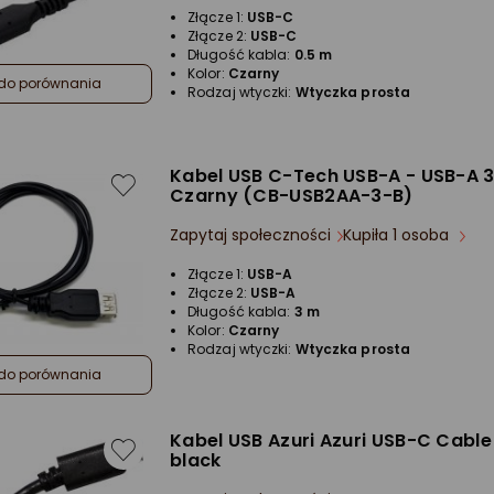
Złącze 1:
USB-C
Złącze 2:
USB-C
Długość kabla:
0.5 m
Kolor:
Czarny
do porównania
Rodzaj wtyczki:
Wtyczka prosta
Kabel USB C-Tech USB-A - USB-A 
Czarny (CB-USB2AA-3-B)
Zapytaj społeczności
Kupiła 1 osoba
Złącze 1:
USB-A
Złącze 2:
USB-A
Długość kabla:
3 m
Kolor:
Czarny
Rodzaj wtyczki:
Wtyczka prosta
do porównania
Kabel USB Azuri Azuri USB-C Cabl
black