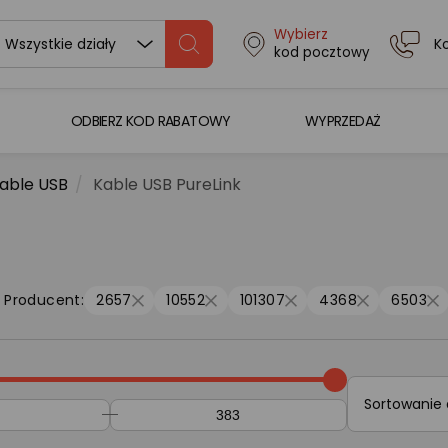
Wybierz
K
Wszystkie działy
kod pocztowy
ODBIERZ KOD RABATOWY
WYPRZEDAŻ
able USB
Kable USB PureLink
Producent:
2657
10552
101307
4368
6503
Sortowanie