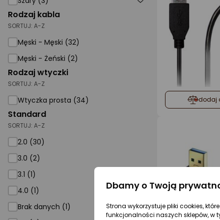
Szary (3)
Rodzaj kabla
SORTUJ:
A-Z
Męski - Męski (32)
Męski - Żeński (2)
Rodzaj wtyczki
SORTUJ:
A-Z
dodaj 
Wtyczka prosta (34)
Standard
SORTUJ:
A-Z
2.0 (30)
3.0 (2)
3.1 (1)
Dbamy o Twoją prywatn
4.0 (1)
Strona wykorzystuje pliki cookies, któ
Brak danych (1)
funkcjonalności naszych sklepów, w t