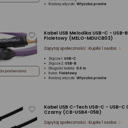
Rodzaj wtyczki:
Wtyczka prosta
Kabel USB Melodika USB-C - USB-B
Fioletowy (MELO-MDUCB03)
Zapytaj społeczności
Kupiła 1 osoba
Złącze 1:
USB-C
Złącze 2:
USB-B
Długość kabla:
0.3 m
do porównania
Kolor:
Fioletowy
Rodzaj wtyczki:
Wtyczka prosta
Kabel USB C-Tech USB-C - USB-C 
Czarny (CB-USB4-05B)
Zapytaj społeczności
Kupiła 1 osoba