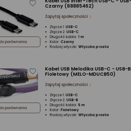
Kabel USB Inter-Tech USB-C - USB
Czarny (88885462)
Zapytaj społeczności
Złącze 1:
USB-C
Złącze 2:
USB-C
Długość kabla:
1 m
Kolor:
Czarny
do porównania
Rodzaj wtyczki:
Wtyczka prosta
Kabel USB Melodika USB-C - USB-B
Fioletowy (MELO-MDUCB50)
Zapytaj społeczności
Złącze 1:
USB-C
Złącze 2:
USB-B
Długość kabla:
5 m
do porównania
Kolor:
Fioletowy
Rodzaj wtyczki:
Wtyczka prosta