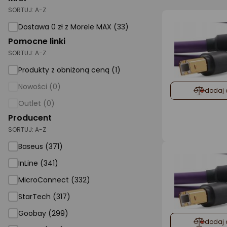
SORTUJ:
A-Z
AGD małe
Dostawa 0 zł z Morele MAX (33)
Dom i ogród
Pomocne linki
SORTUJ:
A-Z
Biuro i firma
Produkty z obniżoną ceną (1)
Sport i turystyka
Nowości (0)
dodaj 
Zabawki i dziecko
Outlet (0)
Uroda i zdrowie
Producent
SORTUJ:
Supermarket
A-Z
Baseus (371)
Strefa marek
InLine (341)
MicroConnect (332)
StarTech (317)
Goobay (299)
dodaj 