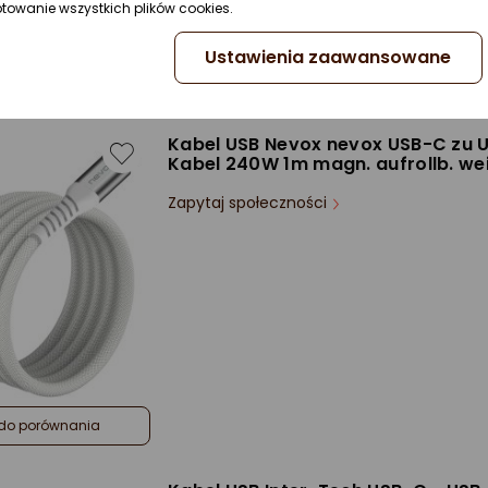
ptowanie wszystkich plików cookies.
Ustawienia zaawansowane
do porównania
Kabel USB Nevox nevox USB-C zu 
Kabel 240W 1m magn. aufrollb. we
Zapytaj społeczności
do porównania