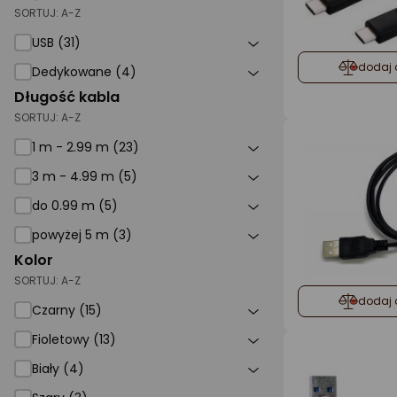
SORTUJ:
A-Z
USB (31)
dodaj 
Dedykowane (4)
Długość kabla
SORTUJ:
A-Z
1 m - 2.99 m (23)
3 m - 4.99 m (5)
do 0.99 m (5)
powyżej 5 m (3)
Kolor
SORTUJ:
A-Z
dodaj 
Czarny (15)
Fioletowy (13)
Biały (4)