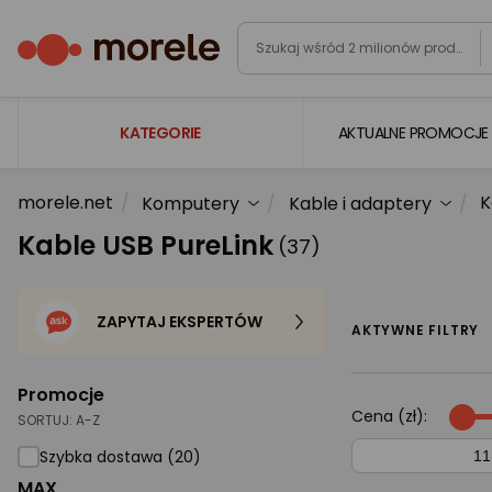
KATEGORIE
AKTUALNE PROMOCJE
morele.net
K
Komputery
Kable i adaptery
Laptopy
Kable USB PureLink
(37)
Komputery
Podzespoły komputerowe
ZAPYTAJ EKSPERTÓW
Gaming
AKTYWNE FILTRY
Smartfony i smartwatche
Promocje
Telewizory i audio
Cena (zł):
SORTUJ:
A-Z
Foto i kamery
Szybka dostawa (20)
MAX
AGD duże