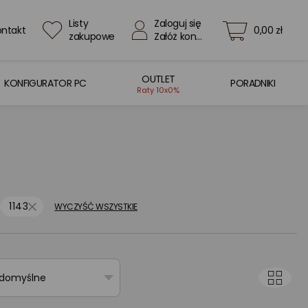
Listy
Zaloguj się
ontakt
0,00 zł
zakupowe
Załóż konto
OUTLET
KONFIGURATOR PC
PORADNIKI
Raty 10x0%
1143
WYCZYŚĆ WSZYSTKIE
 domyślne