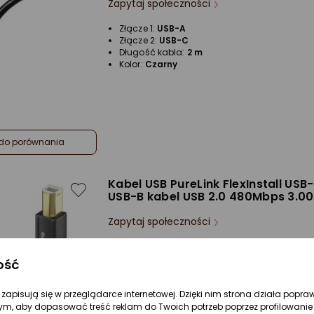
Zapytaj społeczności
Złącze 1:
USB-A
Złącze 2:
USB-C
Długość kabla:
2 m
Kolor:
Czarny
do porównania
Kabel USB PureLink FlexInstall USB
USB-B kabel USB 2.0 480Mbps 3.0
Zapytaj społeczności
Złącze 1:
USB-A
Złącze 2:
USB-B
ość
Długość kabla:
3 m
re zapisują się w przeglądarce internetowej. Dzięki nim strona działa popra
ym, aby dopasować treść reklam do Twoich potrzeb poprzez profilowanie 