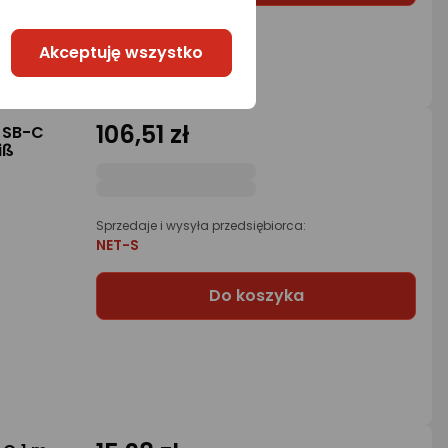
Akceptuję wszystko
106,51 zł
USB-C
iß
Sprzedaje i wysyła przedsiębiorca:
NET-S
Do koszyka