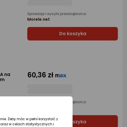
Sprzedaje i wysyła przedsiębiorca:
Morele.net
Do koszyka
60,36 zł
-A na
0m
Sprzedaje i wysyła przedsiębiorca:
Morele.net
wnie. Żeby móc w pełni korzystać z
Do koszyka
oraz w celach statystycznych i