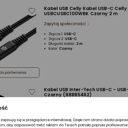
Kabel USB Celly Kabel USB-C Celly
USBCUSBC100WBK Czarny 2 m
Zapytaj społeczności
Złącze 1:
USB-C
Złącze 2:
USB-C
Długość kabla:
2 m
Kolor:
Czarny
do porównania
Kabel USB Inter-Tech USB-C - USB
Czarny (88885462)
Zapytaj społeczności
ość
Złącze 1:
USB-C
re zapisują się w przeglądarce internetowej. Dzięki nim strona działa popra
Złącze 2:
USB-C
Długość kabla:
1 m
ym, aby dopasować treść reklam do Twoich potrzeb poprzez profilowanie 