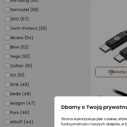
Samsung (62)
Somostel (58)
2GO (57)
Tech-Protect (55)
Alcasa (54)
Blow (52)
Vega (52)
Qoltec (51)
dodaj 
XO (51)
3mk (49)
Nedis (48)
Axagon (47)
Dbamy o Twoją prywatn
Puro (46)
Strona wykorzystuje pliki cookies, któ
eStuff (44)
funkcjonalności naszych sklepów, w t