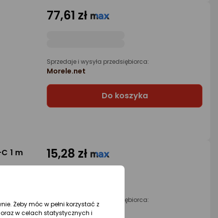
77,61 zł
Sprzedaje i wysyła przedsiębiorca:
Morele.net
Do koszyka
15,28 zł
-C 1 m
Sprzedaje i wysyła przedsiębiorca:
wnie. Żeby móc w pełni korzystać z
Morele.net
oraz w celach statystycznych i