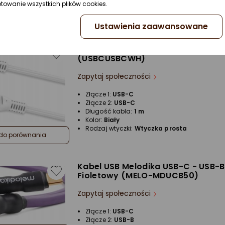
Kolor:
Czarny
do porównania
ptowanie wszystkich plików cookies.
Rodzaj wtyczki:
Wtyczka prosta
Ustawienia zaawansowane
Kabel USB Celly USB-C - USB-C 1 m
(USBCUSBCWH)
Zapytaj społeczności
Złącze 1:
USB-C
Złącze 2:
USB-C
Długość kabla:
1 m
Kolor:
Biały
Rodzaj wtyczki:
Wtyczka prosta
do porównania
Kabel USB Melodika USB-C - USB-B
Fioletowy (MELO-MDUCB50)
Zapytaj społeczności
Złącze 1:
USB-C
Złącze 2:
USB-B