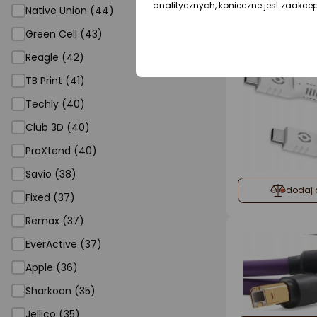
dodaj 
analitycznych, konieczne jest zaakce
Native Union (44)
Green Cell (43)
Reagle (42)
TB Print (41)
Techly (40)
Club 3D (40)
ProXtend (40)
Savio (38)
dodaj 
Fixed (37)
Remax (37)
EverActive (37)
Apple (36)
Sharkoon (35)
Jellico (35)