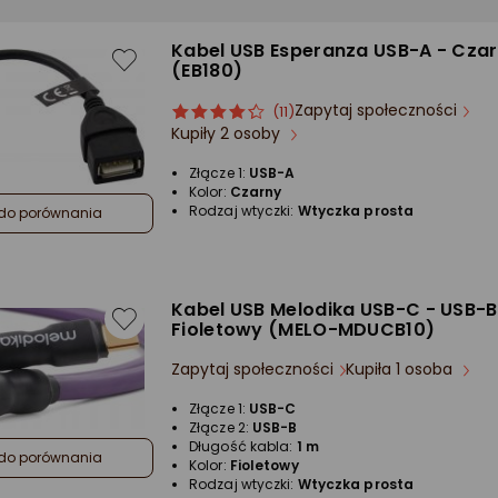
Kabel USB Esperanza USB-A - Cza
(EB180)
Zapytaj społeczności
ocena
Ocena
(11)
Kupiły 2 osoby
produktu
produktu
4/5
Złącze 1:
USB-A
gwiazdki
Kolor:
Czarny
Rodzaj wtyczki:
Wtyczka prosta
do porównania
Kabel USB Melodika USB-C - USB-B
Fioletowy (MELO-MDUCB10)
Zapytaj społeczności
Kupiła 1 osoba
Złącze 1:
USB-C
Złącze 2:
USB-B
Długość kabla:
1 m
do porównania
Kolor:
Fioletowy
Rodzaj wtyczki:
Wtyczka prosta