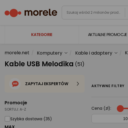
KATEGORIE
AKTUALNE PROMOCJE
morele.net
K
Komputery
Kable i adaptery
Laptopy
Kable USB Melodika
(51)
Komputery
Podzespoły komputerowe
ZAPYTAJ EKSPERTÓW
Gaming
AKTYWNE FILTRY
Smartfony i smartwatche
Promocje
Telewizory i audio
Cena (zł):
SORTUJ:
A-Z
Foto i kamery
Szybka dostawa (35)
MAX
AGD duże