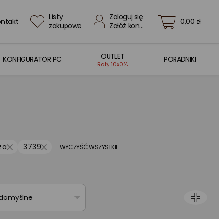
Listy
Zaloguj się
ontakt
0,00 zł
zakupowe
Załóż konto
OUTLET
KONFIGURATOR PC
PORADNIKI
Raty 10x0%
za
3739
WYCZYŚĆ WSZYSTKIE
 domyślne