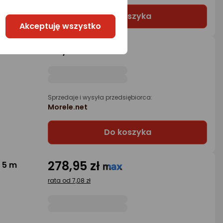
Do koszyka
Akceptuję wszystko
67,27 zł
 Biały
Sprzedaje i wysyła przedsiębiorca:
Morele.net
Do koszyka
278,95 zł
 5 m
rata od 7,08 zł