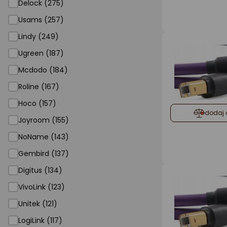
Delock (275)
Usams (257)
Lindy (249)
Ugreen (187)
Mcdodo (184)
Roline (167)
Hoco (157)
dodaj 
Joyroom (155)
NoName (143)
Gembird (137)
Digitus (134)
VivoLink (123)
Unitek (121)
LogiLink (117)