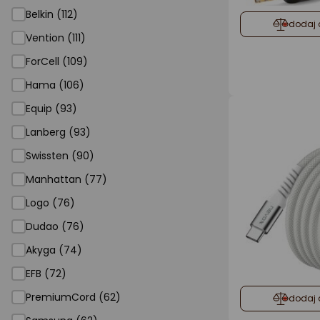
Belkin (112)
dodaj 
Vention (111)
ForCell (109)
Hama (106)
Equip (93)
Lanberg (93)
Swissten (90)
Manhattan (77)
Logo (76)
Dudao (76)
Akyga (74)
EFB (72)
PremiumCord (62)
dodaj 