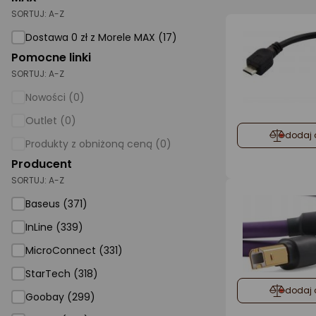
SORTUJ:
A-Z
AGD małe
Dostawa 0 zł z Morele MAX (17)
Dom i ogród
Pomocne linki
SORTUJ:
A-Z
Biuro i firma
Nowości (0)
Sport i turystyka
Outlet (0)
Zabawki i dziecko
dodaj 
Produkty z obniżoną ceną (0)
Uroda i zdrowie
Producent
SORTUJ:
Supermarket
A-Z
Baseus (371)
Strefa marek
InLine (339)
MicroConnect (331)
StarTech (318)
dodaj 
Goobay (299)