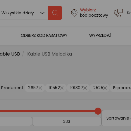
Wybierz
K
Wszystkie działy
kod pocztowy
ODBIERZ KOD RABATOWY
WYPRZEDAŻ
able USB
Kable USB Melodika
Producent:
2657
10552
101307
2525
Esperan
Sortowanie