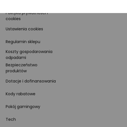
Dla prasy
Polityka prywatności i
cookies
Ustawienia cookies
Regulamin sklepu
Koszty gospodarowania
odpadami
Bezpieczeństwo
produktów
Dotacje i dofinansowania
Kody rabatowe
Pokój gamingowy
Tech