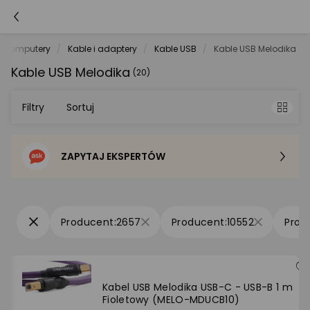
Komputery
Kable i adaptery
Kable USB
Kable USB Melodika
Kable USB Melodika
(20)
Filtry
Sortuj
ZAPYTAJ EKSPERTÓW
Sortowanie domyślne
Cena - od najniższej
2657
10552
Cena - od najwyższej
Po popularności
Kabel USB Melodika USB-C - USB-B 1 m
Fioletowy (MELO-MDUCB10)