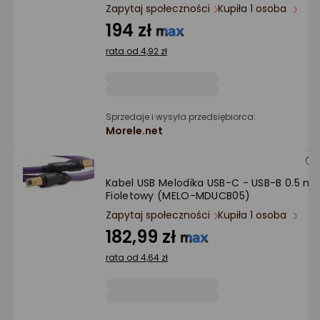
Ocena: od najlepszej
Zapytaj społeczności
Kupiła 1 osoba
194 zł
Po ilości komentarzy
rata od 4,92 zł
Sprzedaje i wysyła przedsiębiorca:
Morele.net
Kabel USB Melodika USB-C - USB-B 0.5 m
Fioletowy (MELO-MDUCB05)
Zapytaj społeczności
Kupiła 1 osoba
182,99 zł
rata od 4,64 zł