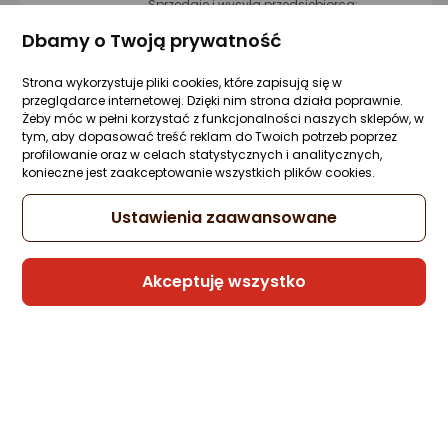
Sprzedaje i wysyła przedsiębiorca:
Morele.net
Dbamy o Twoją prywatność
Strona wykorzystuje pliki cookies, które zapisują się w
Kabel USB Melodika USB-C - USB-B 0.3 m
przeglądarce internetowej. Dzięki nim strona działa poprawnie.
Fioletowy (MELO-MDUCB03)
Żeby móc w pełni korzystać z funkcjonalności naszych sklepów, w
tym, aby dopasować treść reklam do Twoich potrzeb poprzez
Zapytaj społeczności
Kupiła 1 osoba
profilowanie oraz w celach statystycznych i analitycznych,
178,99 zł
konieczne jest zaakceptowanie wszystkich plików cookies.
rata od 4,54 zł
Ustawienia zaawansowane
Akceptuję wszystko
Sprzedaje i wysyła przedsiębiorca:
Morele.net
Kabel USB Nevox nevox USB-C zu USB-C
Kabel 240W 1m magn. aufrollb. weiß
Zapytaj społeczności