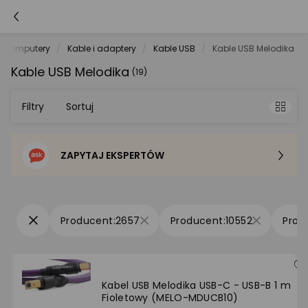
Komputery
Kable i adaptery
Kable USB
Kable USB Melodika
Kable USB Melodika
(19)
Filtry
Sortuj
ZAPYTAJ EKSPERTÓW
Sortowanie domyślne
Cena - od najniższej
2657
10552
Cena - od najwyższej
Po popularności
Kabel USB Melodika USB-C - USB-B 1 m
Fioletowy (MELO-MDUCB10)