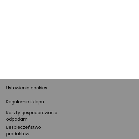
Dane firmy i numer konta
Zostań sprzedawcą
Obowiązki Morele.net i
Newsletter
Sprzedawcy Marketplace
Nagrody i certyfikaty
Kariera
Dla prasy
Polityka prywatności i
cookies
Ustawienia cookies
Regulamin sklepu
Koszty gospodarowania
odpadami
Bezpieczeństwo
produktów