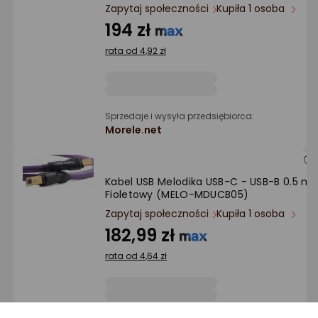
Ocena: od najlepszej
Zapytaj społeczności
Kupiła 1 osoba
194 zł
Po ilości komentarzy
rata od 4,92 zł
Sprzedaje i wysyła przedsiębiorca:
Morele.net
Kabel USB Melodika USB-C - USB-B 0.5 m
Fioletowy (MELO-MDUCB05)
Zapytaj społeczności
Kupiła 1 osoba
182,99 zł
rata od 4,64 zł