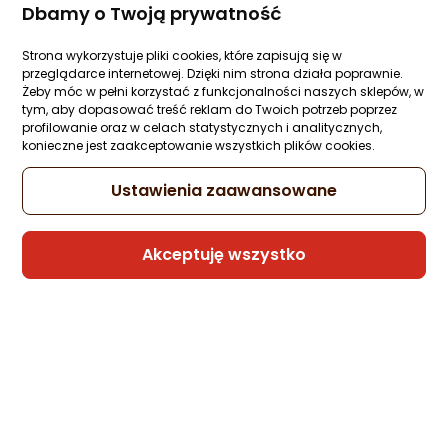
Sprzedaje i wysyła przedsiębiorca:
Dbamy o Twoją prywatność
Morele.net
Strona wykorzystuje pliki cookies, które zapisują się w
przeglądarce internetowej. Dzięki nim strona działa poprawnie.
Żeby móc w pełni korzystać z funkcjonalności naszych sklepów, w
Kabel USB Melodika USB-C - USB-B 0.3 m
tym, aby dopasować treść reklam do Twoich potrzeb poprzez
Fioletowy (MELO-MDUCB03)
profilowanie oraz w celach statystycznych i analitycznych,
Zapytaj społeczności
Kupiła 1 osoba
konieczne jest zaakceptowanie wszystkich plików cookies.
178,99 zł
Ustawienia zaawansowane
rata od 4,54 zł
Akceptuję wszystko
Sprzedaje i wysyła przedsiębiorca:
Morele.net
Kabel USB Nevox nevox USB-C zu USB-C
Kabel 240W 1m magn. aufrollb. weiß
Zapytaj społeczności