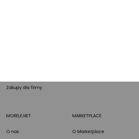
Karta Podarunkowa
Poradniki
Brand Club - program
Wszystkie kategorie
lojalnościowy
produktowe
Pytanie o produkt i
Morele MAX
doradztwo produktowe
PayPo
Opinie o Morele.net
Całodobowe wsparcie
Raty
Klienta
Leasing
Zakupy dla firmy
MORELE.NET
MARKETPLACE
O nas
O Marketplace