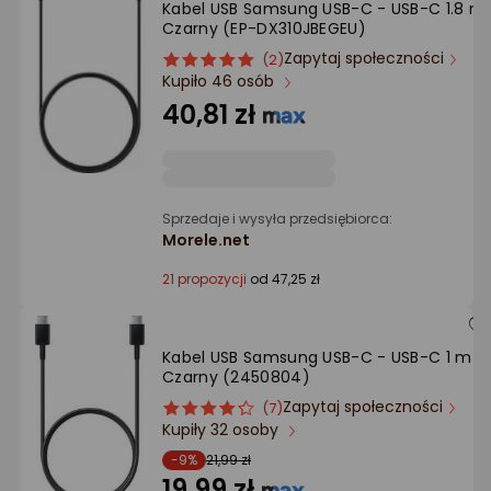
Kabel USB Samsung USB-C - USB-C 1.8 m
Ocena: od najlepszej
Czarny (EP-DX310JBEGEU)
Zapytaj społeczności
ocena
Ocena
(2)
Po ilości komentarzy
Kupiło 46 osób
produktu
produktu
5/5
40,81 zł
gwiazdki
Sprzedaje i wysyła przedsiębiorca:
Morele.net
21 propozycji
od 47,25 zł
Kabel USB Samsung USB-C - USB-C 1 m
Czarny (2450804)
Zapytaj społeczności
ocena
Ocena
(7)
Kupiły 32 osoby
produktu
produktu
4/5
-9%
21,99 zł
gwiazdki
19,99 zł