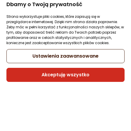
Raty 3x0%
Dbamy o Twoją prywatność
Sprzedaje i wysyła przedsiębiorca:
Strona wykorzystuje pliki cookies, które zapisują się w
HurtowniaPrzemyslowa
przeglądarce internetowej. Dzięki nim strona działa poprawnie.
Żeby móc w pełni korzystać z funkcjonalności naszych sklepów, w
3 propozycje
od 18,99 zł
tym, aby dopasować treść reklam do Twoich potrzeb poprzez
profilowanie oraz w celach statystycznych i analitycznych,
konieczne jest zaakceptowanie wszystkich plików cookies.
Kabel USB Samsung USB-A - USB-C 1.5 m
Biały (BL000209)
Ustawienia zaawansowane
Zapytaj społeczności
ocena
Ocena
(3)
Kupiło 26 osób
produktu
produktu
Akceptuję wszystko
4.5/5
11,18 zł
gwiazdki
Sprzedaje i wysyła przedsiębiorca:
Bengi
2 propozycje
od 15,75 zł