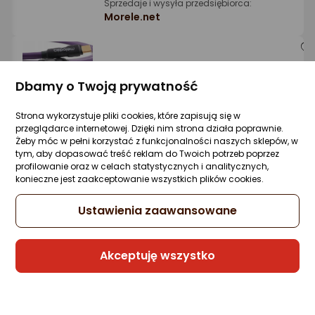
Sprzedaje i wysyła przedsiębiorca:
Morele.net
Kabel USB Melodika USB-C - USB-B 0.3 m
Fioletowy (MELO-MDUCB03)
Dbamy o Twoją prywatność
Zapytaj społeczności
Kupiła 1 osoba
Strona wykorzystuje pliki cookies, które zapisują się w
178,99 zł
przeglądarce internetowej. Dzięki nim strona działa poprawnie.
Żeby móc w pełni korzystać z funkcjonalności naszych sklepów, w
rata od 4,54 zł
tym, aby dopasować treść reklam do Twoich potrzeb poprzez
profilowanie oraz w celach statystycznych i analitycznych,
konieczne jest zaakceptowanie wszystkich plików cookies.
Sprzedaje i wysyła przedsiębiorca:
Ustawienia zaawansowane
Morele.net
Akceptuję wszystko
Kabel USB Aigostar Do drukarki USB 2.0 A
BM 3 m szary
Zapytaj społeczności