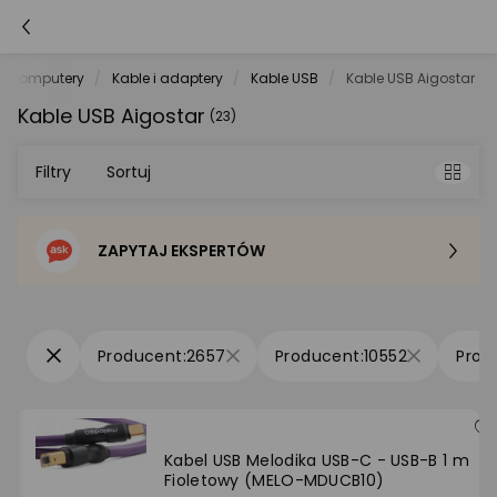
Komputery
Kable i adaptery
Kable USB
Kable USB Aigostar
Kable USB Aigostar
(23)
Filtry
Sortuj
ZAPYTAJ EKSPERTÓW
Sortowanie domyślne
Cena - od najniższej
2657
10552
Cena - od najwyższej
Po popularności
Kabel USB Melodika USB-C - USB-B 1 m
Fioletowy (MELO-MDUCB10)