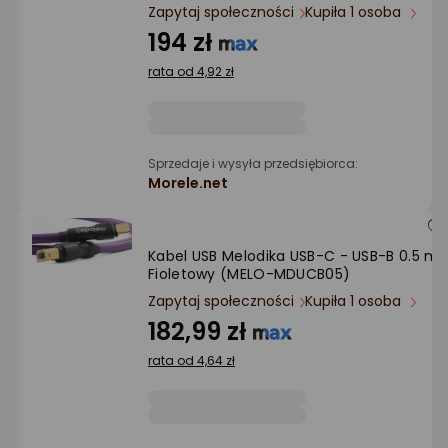
Ocena: od najlepszej
Zapytaj społeczności
Kupiła 1 osoba
194 zł
Po ilości komentarzy
rata od 4,92 zł
Sprzedaje i wysyła przedsiębiorca:
Morele.net
Kabel USB Melodika USB-C - USB-B 0.5 m
Fioletowy (MELO-MDUCB05)
Zapytaj społeczności
Kupiła 1 osoba
182,99 zł
rata od 4,64 zł