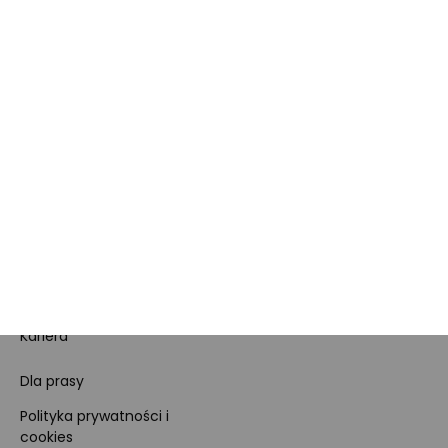
Zakupy dla firmy
MORELE.NET
MARKETPLACE
O nas
O Marketplace
Dane firmy i numer konta
Zostań sprzedawcą
Obowiązki Morele.net i
Newsletter
Sprzedawcy Marketplace
Nagrody i certyfikaty
Kariera
Dla prasy
Polityka prywatności i
cookies